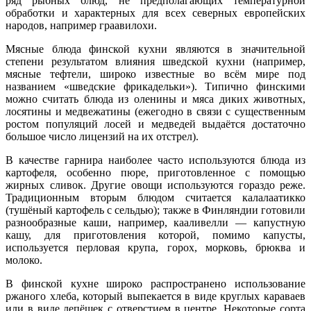
ряд рыбных блюд, не предполагающих температурной
обработки и характерных для всех северных европейских
народов, например граавилохи.
Мясные блюда финской кухни являются в значительной
степени результатом влияния шведской кухни (например,
мясные тефтели, широко известные во всём мире под
названием «шведские фрикадельки»). Типично финскими
можно считать блюда из оленины и мяса диких животных,
лосятины и медвежатины (ежегодно в связи с существенным
ростом популяций лосей и медведей выдаётся достаточно
большое число лицензий на их отстрел).
В качестве гарнира наиболее часто используются блюда из
картофеля, особенно пюре, приготовленное с помощью
жирных сливок. Другие овощи используются гораздо реже.
Традиционным вторым блюдом считается калалаатикко
(тушёный картофель с сельдью); также в Финляндии готовили
разнообразные каши, например, кааливелли — капустную
кашу, для приготовления которой, помимо капусты,
используется перловая крупа, горох, морковь, брюква и
молоко.
В финской кухне широко распространено использование
ржаного хлеба, который выпекается в виде круглых караваев
или в виде лепёшек с отверстием в центре. Некоторые сорта