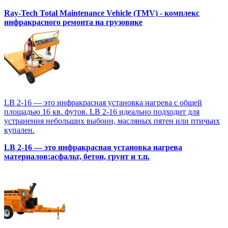
Ray-Tech Total Maintenance Vehicle (TMV) - комплекс
инфракрасного ремонта на грузовике
LB 2-16 — это инфракрасная установка нагрева с общей
площадью 16 кв. футов. LB 2-16 идеально подходит для
устранения небольших выбоин, масляных пятен или птичьих
купален.
LB 2-16 — это инфракрасная установка нагрева
материалов:асфальт, бетон, грунт и т.п.