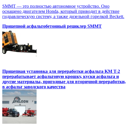
SMMT — это полностью автономное устройство. Оно
оснащено двигателем Honda, который приводит в действие
гидравлическую систему, а также дизельной горелкой Beckett.
Прицепной асфальтобетонный рециклер SMMT
Прицепная установка для переработки асфальта KM T-2
перерабатывает асфальтовую крошку, куски асфальта и
другие материалы, пригодные для вторичной переработки,
в асфальт заводского качества