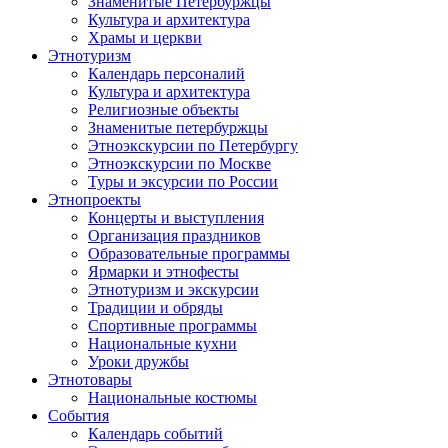
Знаменитые Петербуржцы
Культура и архитектура
Храмы и церкви
Этнотуризм
Календарь персоналий
Культура и архитектура
Религиозные объекты
Знаменитые петербуржцы
Этноэкскурсии по Петербургу
Этноэкскурсии по Москве
Туры и эксурсии по России
Этнопроекты
Концерты и выступления
Организация праздников
Образовательные программы
Ярмарки и этнофесты
Этнотуризм и экскурсии
Традиции и обряды
Спортивные программы
Национальные кухни
Уроки дружбы
Этнотовары
Национальные костюмы
События
Календарь событий