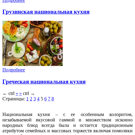
Подробнее
Грузинская национальная кухня
Подробнее
Греческая национальная кухня
←
ctrl
«
»
ctrl
→
Страницы:
1
2
3
4
5
6
7
8
Национальная кухня – с ее особенным колоритом,
незабываемой вкусовой гаммой и множеством исконно
народных блюд всегда была и остается традиционным
атрибутом семейных и массовых торжеств включая помолвки