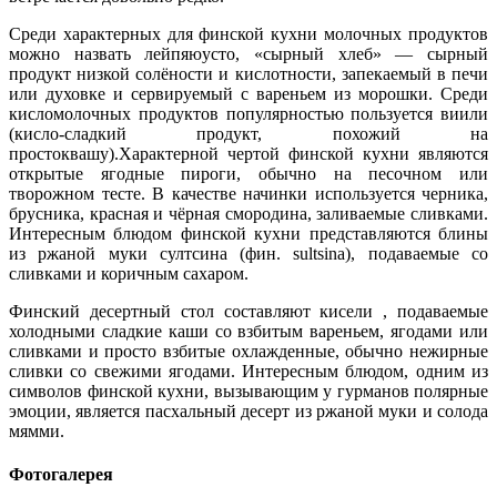
Среди характерных для финской кухни молочных продуктов
можно назвать лейпяюусто, «сырный хлеб» — сырный
продукт низкой солёности и кислотности, запекаемый в печи
или духовке и сервируемый с вареньем из морошки. Среди
кисломолочных продуктов популярностью пользуется виили
(кисло-сладкий продукт, похожий на
простоквашу).Характерной чертой финской кухни являются
открытые ягодные пироги, обычно на песочном или
творожном тесте. В качестве начинки используется черника,
брусника, красная и чёрная смородина, заливаемые сливками.
Интересным блюдом финской кухни представляются блины
из ржаной муки султсина (фин. sultsina), подаваемые со
сливками и коричным сахаром.
Финский десертный стол составляют кисели , подаваемые
холодными сладкие каши со взбитым вареньем, ягодами или
сливками и просто взбитые охлажденные, обычно нежирные
сливки со свежими ягодами. Интересным блюдом, одним из
символов финской кухни, вызывающим у гурманов полярные
эмоции, является пасхальный десерт из ржаной муки и солода
мямми.
Фотогалерея