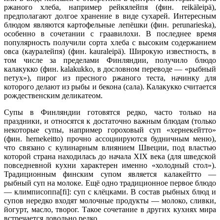
ржаного хлеба, например рейкялейпя (фин. reikäleipä),
предполагают долгое хранение в виде сухарей. Интересным
блюдом являются картофельные лепёшки (фин. perunarieska),
особенно в сочетании с граавилохи. В последнее время
популярность получили сорта хлеба с высоким содержанием
овса (кауралейпя) (фин. kauraleipä). Широкую известность, в
том числе за пределами Финляндии, получило блюдо
калакукко (фин. kalakukko, в дословном переводе — «рыбный
петух»), пирог из пресного ржаного теста, начинку для
которого делают из рыбы и бекона (сала). Калакукко считается
рождественским деликатеом.
Супы в Финляндии готовятся редко, часто только на
праздники, и относятся к достаточно важным блюдам (только
некоторые супы, например гороховый суп «хернекейтто»
(фин. hernekeitto) прочно ассоциируются будничным меню),
что связано с кулинарным влиянием Швеции, под властью
которой страна находилась до начала XIX века (для шведской
повседневной кухни характерен именно «холодный стол»).
Традиционным финским супом является калакейтто —
рыбный суп на молоке. Ещё одно традиционное первое блюдо
— климписоппа[fi]: суп с клёцками. В состав рыбных блюд и
супов нередко входят молочные продукты — молоко, сливки,
йогурт, масло, творог. Такое сочетание в других кухнях мира
встречается довольно редко.