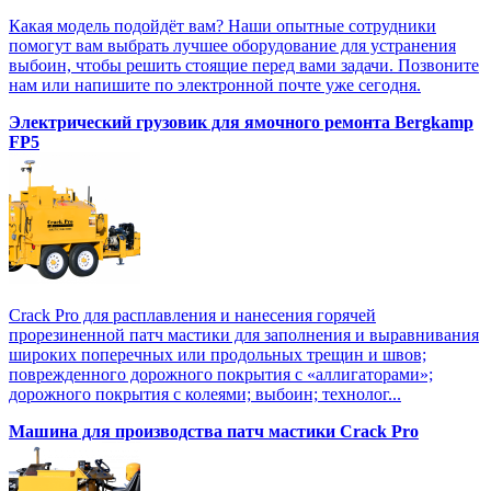
Какая модель подойдёт вам? Наши опытные сотрудники
помогут вам выбрать лучшее оборудование для устранения
выбоин, чтобы решить стоящие перед вами задачи. Позвоните
нам или напишите по электронной почте уже сегодня.
Электрический грузовик для ямочного ремонта Bergkamp
FP5
Crack Pro для расплавления и нанесения горячей
прорезиненной патч мастики для заполнения и выравнивания
широких поперечных или продольных трещин и швов;
поврежденного дорожного покрытия с «аллигаторами»;
дорожного покрытия с колеями; выбоин; технолог...
Машина для производства патч мастики Crack Pro