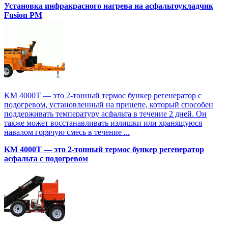
Установка инфракрасного нагрева на асфальтоукладчик
Fusion PM
KM 4000T — это 2-тонный термос бункер регенератор с
подогревом, установленный на прицепе, который способен
поддерживать температуру асфальта в течение 2 дней. Он
также может восстанавливать излишки или хранящуюся
навалом горячую смесь в течение ...
KM 4000T — это 2-тонный термос бункер регенератор
асфальта с подогревом