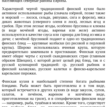
населяющих северные районы Европы.
Характерной чертой традиционной финской кухни было
активное использование рыбы (сначала озёрной, позже также
и морской — лосося, сельди, ряпушки, сига и форели), мяса
диких животных (северного оленя и лося), лесных ягод и
грибов. При этом лесные ягоды, особенно брусника и клюква
(в виде мочёной ягоды, варенья или желе) активно
используются в качестве соуса или гарнира для блюд из мяса и
дичи; с мочёной брусникой подают и одно из традиционных
финских блюд — крупяные колбаски (из рисовой и перловой
крупы). Широко использовалась ячневая крупа, которую
предварительно замачивали в простокваше. Финская кухня
имеет общие черты с кухней скандинавских стран (главным
образом Швеции), с которой делит целый ряд блюд, так и с
русской кулинарной традицией: ср. русский рыбник и
финский калакукко, русские калитки и финско-карельские
карельские пирожки.
Финская кухня в наибольшей степени богата рыбными
блюдами. Рыба может быть приготовлена и в том виде,
который встречается в других кухнях (в виде закусок, супов,
салатов, в печёном, жареном и копчёном виде,
приготовленная на гриле), и в специфическом финском виде
— например, рыба, тушёная в молоке. Кроме того, существует