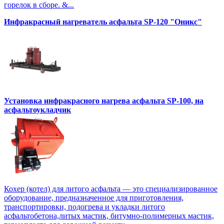
горелок в сборе. &...
Инфракрасный нагреватель асфальта SP-120 "Оникс"
Установка инфракрасного нагрева асфальта SP-100, на
асфальтоукладчик
Кохер (котел) для литого асфальта — это специализированное
оборудование, предназначенное для приготовления,
транспортировки, подогрева и укладки литого
асфальтобетона,литых мастик, битумно-полимерных мастик,