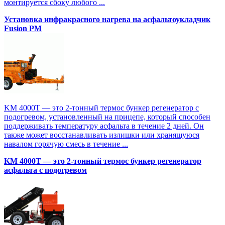
монтируется сбоку любого ...
Установка инфракрасного нагрева на асфальтоукладчик
Fusion PM
KM 4000T — это 2-тонный термос бункер регенератор с
подогревом, установленный на прицепе, который способен
поддерживать температуру асфальта в течение 2 дней. Он
также может восстанавливать излишки или хранящуюся
навалом горячую смесь в течение ...
KM 4000T — это 2-тонный термос бункер регенератор
асфальта с подогревом