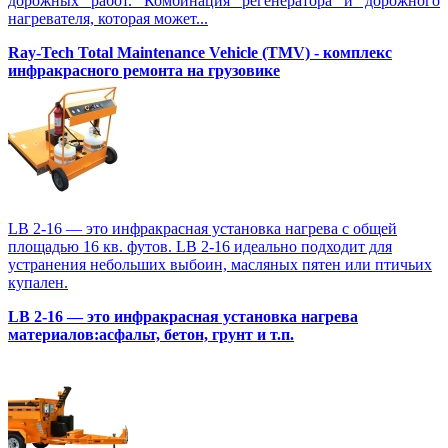
дорожных работ. Комбинация регенератора и дорожного
нагревателя, которая может...
Ray-Tech Total Maintenance Vehicle (TMV) - комплекс
инфракрасного ремонта на грузовике
LB 2-16 — это инфракрасная установка нагрева с общей
площадью 16 кв. футов. LB 2-16 идеально подходит для
устранения небольших выбоин, масляных пятен или птичьих
купален.
LB 2-16 — это инфракрасная установка нагрева
материалов:асфальт, бетон, грунт и т.п.