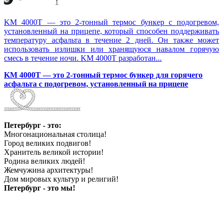
KM 4000T — это 2-тонный термос бункер с подогревом,
установленный на прицепе, который способен поддерживать
температуру асфальта в течение 2 дней. Он также может
использовать излишки или хранящуюся навалом горячую
смесь в течение ночи. KM 4000T разработан...
KM 4000T — это 2-тонный термос бункер для горячего
асфальта с подогревом, установленный на прицепе
Петербург - это:
Многонациональная столица!
Город великих подвигов!
Хранитель великой истории!
Родина великих людей!
Жемчужина архитектуры!
Дом мировых культур и религий!
Петербург - это мы!