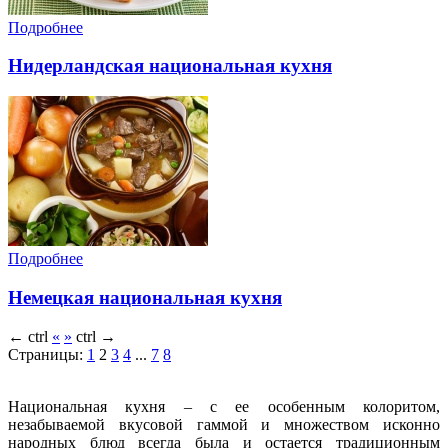
Подробнее
Нидерландская национальная кухня
Подробнее
Немецкая национальная кухня
←
ctrl
«
»
ctrl
→
Страницы:
1
2
3
4
...
7
8
Национальная кухня – с ее особенным колоритом,
незабываемой вкусовой гаммой и множеством исконно
народных блюд всегда была и остается традиционным