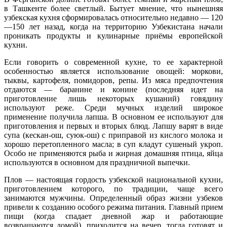
в Ташкенте более светлый. Бытует мнение, что нынешняя
узбекская кухня сформировалась относительно недавно — 120
—150 лет назад, когда на территорию Узбекистана начали
проникать продукты и кулинарные приёмы европейской
кухни.
Если говорить о современной кухне, то ее характерной
особенностью является использование овощей: моркови,
тыквы, картофеля, помидоров, репы. Из мяса предпочтения
отдаются — баранине и конине (последняя идет на
приготовление лишь некоторых кушаний) говядину
используют реже. Среди мучных изделий широкое
применение получила лапша. В основном ее используют для
приготовления и первых и вторых блюд. Лапшу варят в виде
супа (кескан-ош, суюк-ош) с приправой из кислого молока и
хорошо перетопленного масла; в суп кладут сушеный укроп.
Особо не применяются рыба и жирная домашняя птица, яйца
используются в основном для праздничной выпечки.
Плов — настоящая гордость узбекской национальной кухни,
приготовлением которого, по традиции, чаще всего
занимаются мужчины. Определенный образ жизни узбеков
привели к созданию особого режима питания. Главный прием
пищи (когда спадает дневной жар и работающие
возвращаются домой), приходится на вечер, тогда готовят и