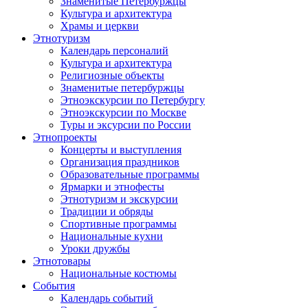
Знаменитые Петербуржцы
Культура и архитектура
Храмы и церкви
Этнотуризм
Календарь персоналий
Культура и архитектура
Религиозные объекты
Знаменитые петербуржцы
Этноэкскурсии по Петербургу
Этноэкскурсии по Москве
Туры и эксурсии по России
Этнопроекты
Концерты и выступления
Организация праздников
Образовательные программы
Ярмарки и этнофесты
Этнотуризм и экскурсии
Традиции и обряды
Спортивные программы
Национальные кухни
Уроки дружбы
Этнотовары
Национальные костюмы
События
Календарь событий