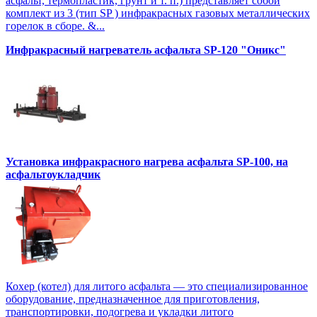
асфальт, термопластик, грунт и т. п.) представляет собой
комплект из 3 (тип SP ) инфракрасных газовых металлических
горелок в сборе. &...
Инфракрасный нагреватель асфальта SP-120 "Оникс"
Установка инфракрасного нагрева асфальта SP-100, на
асфальтоукладчик
Кохер (котел) для литого асфальта — это специализированное
оборудование, предназначенное для приготовления,
транспортировки, подогрева и укладки литого