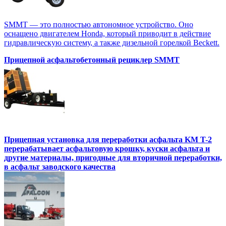
SMMT — это полностью автономное устройство. Оно
оснащено двигателем Honda, который приводит в действие
гидравлическую систему, а также дизельной горелкой Beckett.
Прицепной асфальтобетонный рециклер SMMT
Прицепная установка для переработки асфальта KM T-2
перерабатывает асфальтовую крошку, куски асфальта и
другие материалы, пригодные для вторичной переработки,
в асфальт заводского качества