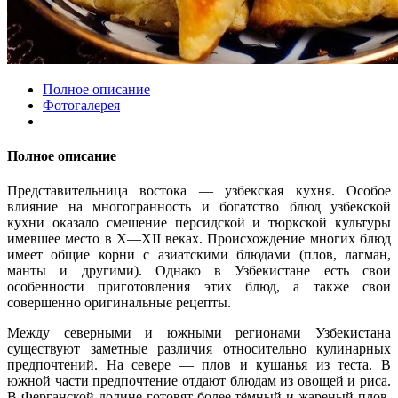
Полное описание
Фотогалерея
Полное описание
Представительница востока — узбекская кухня. Особое
влияние на многогранность и богатство блюд узбекской
кухни оказало смешение персидской и тюркской культуры
имевшее место в X—XII веках. Происхождение многих блюд
имеет общие корни с азиатскими блюдами (плов, лагман,
манты и другими). Однако в Узбекистане есть свои
особенности приготовления этих блюд, а также свои
совершенно оригинальные рецепты.
Между северными и южными регионами Узбекистана
существуют заметные различия относительно кулинарных
предпочтений. На севере — плов и кушанья из теста. В
южной части предпочтение отдают блюдам из овощей и риса.
В Ферганской долине готовят более тёмный и жареный плов,