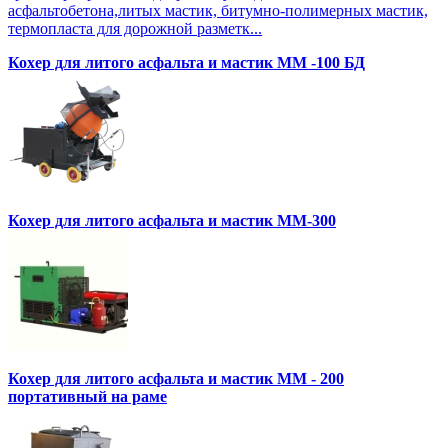
асфальтобетона,литых мастик, битумно-полимерных мастик,
термопласта для дорожной разметк...
Кохер для литого асфальта и мастик MM -100 БД
Кохер для литого асфальта и мастик MM-300
Кохер для литого асфальта и мастик MM - 200
портативный на раме