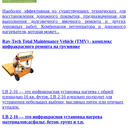
Наиболее эффективная из существующих технических для
восстановления дорожного покрытия, предназначенная для
выполнения долговечного ямочного ремонта и других
дорожных работ. Комбинация регенератора и дорожного
нагревателя, которая может...
Ray-Tech Total Maintenance Vehicle (TMV) - комплекс
инфракрасного ремонта на грузовике
LB 2-16 — это инфракрасная установка нагрева с общей
площадью 16 кв. футов. LB 2-16 идеально подходит для
устранения небольших выбоин, масляных пятен или птичьих
купален.
LB 2-16 — это инфракрасная установка нагрева
материалов:асфальт, бетон, грунт и т.п.