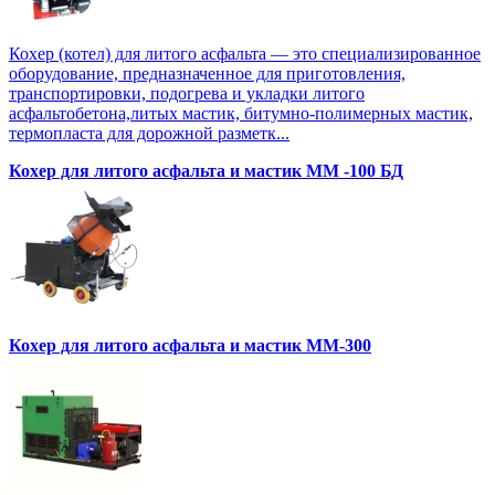
Кохер (котел) для литого асфальта — это специализированное
оборудование, предназначенное для приготовления,
транспортировки, подогрева и укладки литого
асфальтобетона,литых мастик, битумно-полимерных мастик,
термопласта для дорожной разметк...
Кохер для литого асфальта и мастик MM -100 БД
Кохер для литого асфальта и мастик MM-300