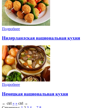
Подробнее
Нидерландская национальная кухня
Подробнее
Немецкая национальная кухня
←
ctrl
«
»
ctrl
→
Страницы:
1
2
3
4
...
7
8