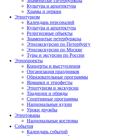
Знаменитые Петербуржцы
Культура и архитектура
Храмы и церкви
Этнотуризм
Календарь персоналий
Культура и архитектура
Религиозные объекты
Знаменитые петербуржцы
Этноэкскурсии по Петербургу
Этноэкскурсии по Москве
Туры и эксурсии по России
Этнопроекты
Концерты и выступления
Организация праздников
Образовательные программы
Ярмарки и этнофесты
Этнотуризм и экскурсии
Традиции и обряды
Спортивные программы
Национальные кухни
Уроки дружбы
Этнотовары
Национальные костюмы
События
Календарь событий