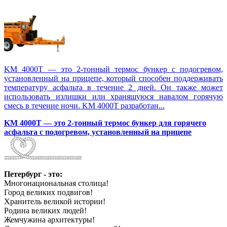
KM 4000T — это 2-тонный термос бункер с подогревом,
установленный на прицепе, который способен поддерживать
температуру асфальта в течение 2 дней. Он также может
использовать излишки или хранящуюся навалом горячую
смесь в течение ночи. KM 4000T разработан...
KM 4000T — это 2-тонный термос бункер для горячего
асфальта с подогревом, установленный на прицепе
Петербург - это:
Многонациональная столица!
Город великих подвигов!
Хранитель великой истории!
Родина великих людей!
Жемчужина архитектуры!