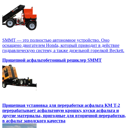
SMMT — это полностью автономное устройство. Оно
оснащено двигателем Honda, который приводит в действие
гидравлическую систему, а также дизельной горелкой Beckett.
Прицепной асфальтобетонный рециклер SMMT
Прицепная установка для переработки асфальта KM T-2
перерабатывает асфальтовую крошку, куски асфальта и
другие материалы, пригодные для вторичной переработки,
в асфальт заводского качества