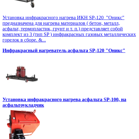
Установка инфракрасного нагрева ИКН SP-120 "Оникс"
предназначена для нагрева материалов ( бетон, металл,
асфальт, термопластик, грунт и т. п.) представляет собой
комплект из 3 (тип SP ) инфракрасных газовых металлических
горелок в сборе. &...
Инфракрасный нагреватель асфальта SP-120 "Оникс"
Установка инфракрасного нагрева асфальта SP-100, на
асфальтоукладчик