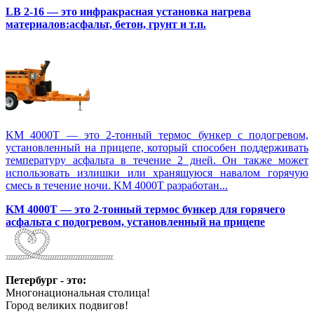
LB 2-16 — это инфракрасная установка нагрева
материалов:асфальт, бетон, грунт и т.п.
KM 4000T — это 2-тонный термос бункер с подогревом,
установленный на прицепе, который способен поддерживать
температуру асфальта в течение 2 дней. Он также может
использовать излишки или хранящуюся навалом горячую
смесь в течение ночи. KM 4000T разработан...
KM 4000T — это 2-тонный термос бункер для горячего
асфальта с подогревом, установленный на прицепе
Петербург - это:
Многонациональная столица!
Город великих подвигов!