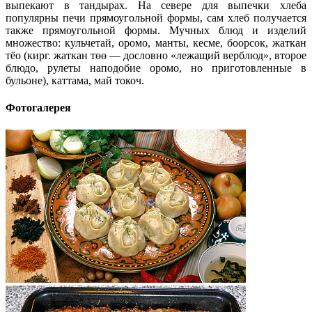
выпекают в тандырах. На севере для выпечки хлеба
популярны печи прямоугольной формы, сам хлеб получается
также прямоугольной формы. Мучных блюд и изделий
множество: кульчетай, оромо, манты, кесме, боорсок, жаткан
тёо (кирг. жаткан төө — дословно «лежащий верблюд», второе
блюдо, рулеты наподобие оромо, но приготовленные в
бульоне), каттама, май токоч.
Фотогалерея