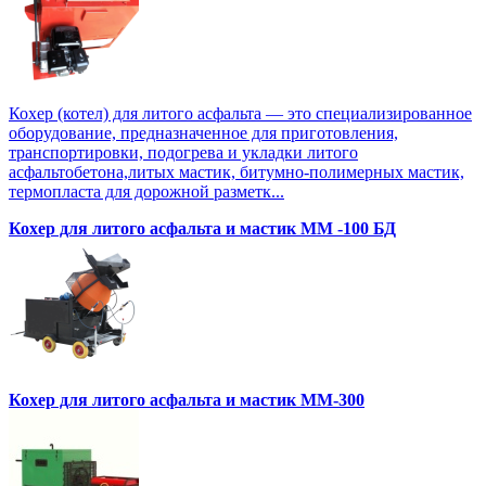
Кохер (котел) для литого асфальта — это специализированное
оборудование, предназначенное для приготовления,
транспортировки, подогрева и укладки литого
асфальтобетона,литых мастик, битумно-полимерных мастик,
термопласта для дорожной разметк...
Кохер для литого асфальта и мастик MM -100 БД
Кохер для литого асфальта и мастик MM-300