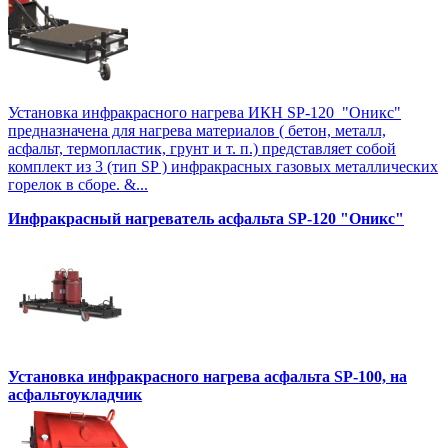
Установка инфракрасного нагрева ИКН SP-120 "Оникс"
предназначена для нагрева материалов ( бетон, металл,
асфальт, термопластик, грунт и т. п.) представляет собой
комплект из 3 (тип SP ) инфракрасных газовых металлических
горелок в сборе. &...
Инфракрасный нагреватель асфальта SP-120 "Оникс"
Установка инфракрасного нагрева асфальта SP-100, на
асфальтоукладчик