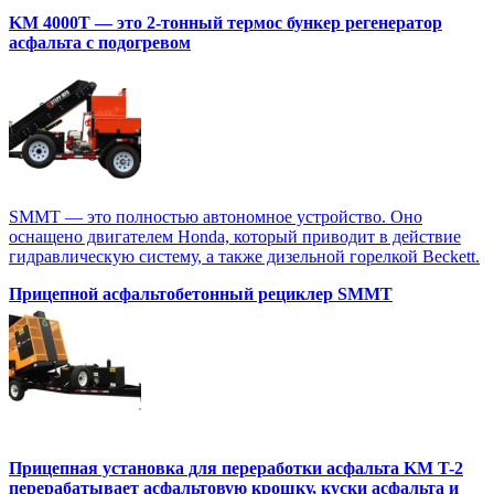
KM 4000T — это 2-тонный термос бункер регенератор
асфальта с подогревом
SMMT — это полностью автономное устройство. Оно
оснащено двигателем Honda, который приводит в действие
гидравлическую систему, а также дизельной горелкой Beckett.
Прицепной асфальтобетонный рециклер SMMT
Прицепная установка для переработки асфальта KM T-2
перерабатывает асфальтовую крошку, куски асфальта и