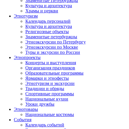
Знаменитые Петербуржцы
Культура и архитектура
Храмы и церкви
Этнотуризм
Календарь персоналий
Культура и архитектура
Религиозные объекты
Знаменитые петербуржцы
Этноэкскурсии по Петербургу
Этноэкскурсии по Москве
Туры и эксурсии по России
Этнопроекты
Концерты и выступления
Организация праздников
Образовательные программы
Ярмарки и этнофесты
Этнотуризм и экскурсии
Традиции и обряды
Спортивные программы
Национальные кухни
Уроки дружбы
Этнотовары
Национальные костюмы
События
Календарь событий