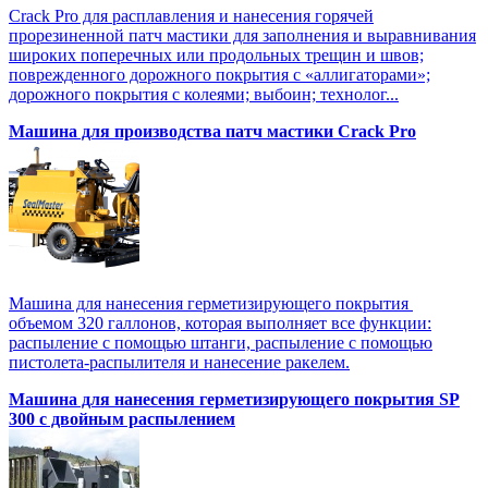
Crack Pro для расплавления и нанесения горячей
прорезиненной патч мастики для заполнения и выравнивания
широких поперечных или продольных трещин и швов;
поврежденного дорожного покрытия с «аллигаторами»;
дорожного покрытия с колеями; выбоин; технолог...
Машина для производства патч мастики Crack Pro
Машина для нанесения герметизирующего покрытия
объемом 320 галлонов, которая выполняет все функции:
распыление с помощью штанги, распыление с помощью
пистолета-распылителя и нанесение ракелем.
Машина для нанесения герметизирующего покрытия SP
300 с двойным распылением