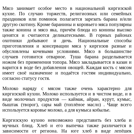
Мясо занимает особое место в национальной киргизской
кухне. По случаю торжеств, религиозных или семейных
праздников или поминок полагается зарезать барана и/или
другую скотину. Кроме баранины и коровьего мяса популярны
также конина и мясо яка, причём блюда из конины высоко
ценятся и считаются деликатесными. В горных районах
охотники добывают и дичь. Национальные способы
приготовления и консервации мяса у киргизов разные и
обусловлены кочевыми условиями. Мясо в большинстве
случаев готовится отварное. Туша барана разделывается
ножом без применения топора. Мясо закладывается в казан и
варится в воде без добавления овощей. Каждая кость с мясом
имеет своё назначение и подаётся гостям индивидуально,
согласно статусу гостя.
Молоко наряду с мясом также очень характерно для
киргизской кухни. Молоко используется и в чистом виде, и в
виде молочных продуктов — каймак, айран, курут, кумыс,
быштак (творог), сары май (топлёное масло) . Чаще всего
используется коровье молоко, а для кумыса кобылье.
Киргизскую кухню невозможно представить без хлеба и
мучных блюд. Хлеб и его выпечка также различается в
зависимости от региона. На юге хлеб в виде лепёшек