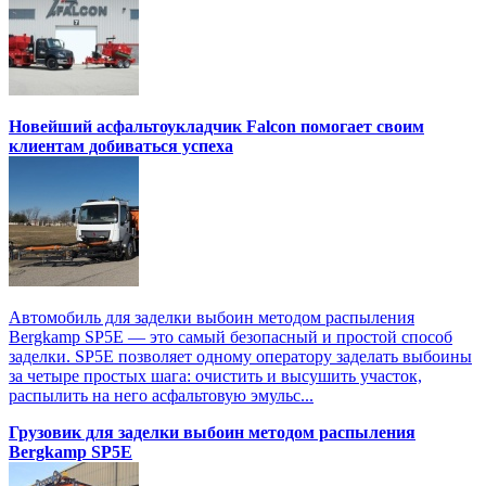
Новейший асфальтоукладчик Falcon помогает своим
клиентам добиваться успеха
Автомобиль для заделки выбоин методом распыления
Bergkamp SP5E — это самый безопасный и простой способ
заделки. SP5E позволяет одному оператору заделать выбоины
за четыре простых шага: очистить и высушить участок,
распылить на него асфальтовую эмульс...
Грузовик для заделки выбоин методом распыления
Bergkamp SP5E