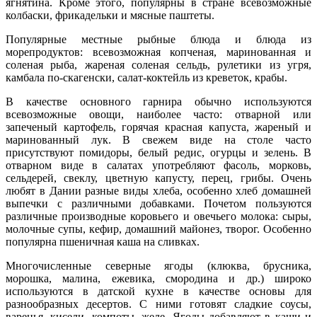
ягнятина. Кроме этого, популярны в стране всевозможные
колбаски, фрикадельки и мясные паштеты.
Популярные местные рыбные блюда и блюда из
морепродуктов: всевозможная копченая, маринованная и
соленая рыба, жареная соленая сельдь, рулетики из угря,
камбала по-скагенски, салат-коктейль из креветок, крабы.
В качестве основного гарнира обычно используются
всевозможные овощи, наиболее часто: отварной или
запеченый картофель, горячая красная капуста, жареный и
маринованный лук. В свежем виде на столе часто
присутствуют помидоры, белый редис, огурцы и зелень. В
отварном виде в салатах употребляют фасоль, морковь,
сельдерей, свеклу, цветную капусту, перец, грибы. Очень
любят в Дании разные виды хлеба, особенно хлеб домашней
выпечки с различными добавками. Почетом пользуются
различные производные коровьего и овечьего молока: сыры,
молочные супы, кефир, домашний майонез, творог. Особенно
популярна пшеничная каша на сливках.
Многочисленные северные ягоды (клюква, брусника,
морошка, малина, ежевика, смородина и др.) широко
используются в датской кухне в качестве основы для
разнообразных десертов. С ними готовят сладкие соусы,
варенья, кисели, компоты, желе. Ягоды добавляют в каши и