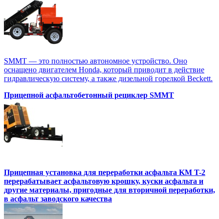
SMMT — это полностью автономное устройство. Оно
оснащено двигателем Honda, который приводит в действие
гидравлическую систему, а также дизельной горелкой Beckett.
Прицепной асфальтобетонный рециклер SMMT
Прицепная установка для переработки асфальта KM T-2
перерабатывает асфальтовую крошку, куски асфальта и
другие материалы, пригодные для вторичной переработки,
в асфальт заводского качества