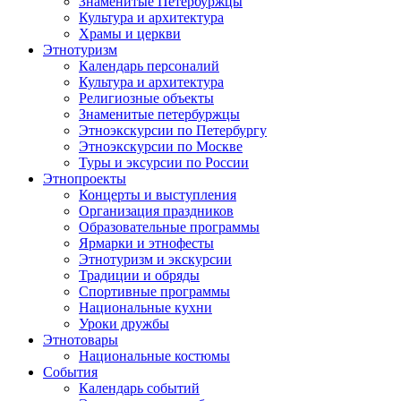
Знаменитые Петербуржцы
Культура и архитектура
Храмы и церкви
Этнотуризм
Календарь персоналий
Культура и архитектура
Религиозные объекты
Знаменитые петербуржцы
Этноэкскурсии по Петербургу
Этноэкскурсии по Москве
Туры и эксурсии по России
Этнопроекты
Концерты и выступления
Организация праздников
Образовательные программы
Ярмарки и этнофесты
Этнотуризм и экскурсии
Традиции и обряды
Спортивные программы
Национальные кухни
Уроки дружбы
Этнотовары
Национальные костюмы
События
Календарь событий