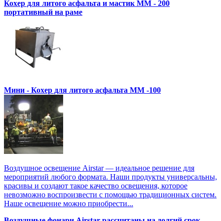
Кохер для литого асфальта и мастик MM - 200
портативный на раме
Мини - Кохер для литого асфальта MM -100
Воздушное освещение Airstar — идеальное решение для
мероприятий любого формата. Наши продукты универсальны,
красивы и создают такое качество освещения, которое
невозможно воспроизвести с помощью традиционных систем.
Наше освещение можно приобрести...
Воздушные фонари Airstar рассчитаны на долгий срок