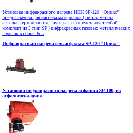
Установка инфракрасного нагрева ИКН SP-120 "Оникс"
предназначена для нагрева материалов ( бетон, металл,
асфальт, термопластик, грунт и т. п.) представляет собой
комплект из 3 (тип SP ) инфракрасных газовых металлических
горелок в сборе. &...
Инфракрасный нагреватель асфальта SP-120 "Оникс"
Установка инфракрасного нагрева асфальта SP-100, на
асфальтоукладчик