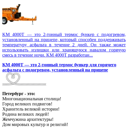
KM 4000T — это 2-тонный термос бункер с подогревом,
установленный на прицепе, который способен поддерживать
температуру асфальта в течение 2 дней. Он также может
использовать излишки или хранящуюся навалом горячую
смесь в течение ночи. KM 4000T разработан...
KM 4000T — это 2-тонный термос бункер для горячего
асфальта с подогревом, установленный на прицепе
Петербург - это:
Многонациональная столица!
Город великих подвигов!
Хранитель великой истории!
Родина великих людей!
Жемчужина архитектуры!
Дом мировых культур и религий!