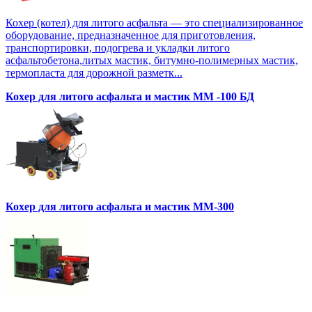
Кохер (котел) для литого асфальта — это специализированное
оборудование, предназначенное для приготовления,
транспортировки, подогрева и укладки литого
асфальтобетона,литых мастик, битумно-полимерных мастик,
термопласта для дорожной разметк...
Кохер для литого асфальта и мастик MM -100 БД
Кохер для литого асфальта и мастик MM-300