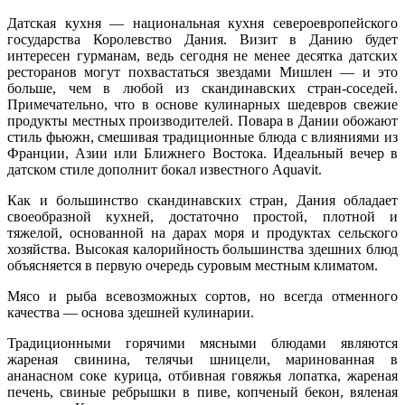
Датская кухня — национальная кухня североевропейского
государства Королевство Дания. Визит в Данию будет
интересен гурманам, ведь сегодня не менее десятка датских
ресторанов могут похвастаться звездами Мишлен — и это
больше, чем в любой из скандинавских стран-соседей.
Примечательно, что в основе кулинарных шедевров свежие
продукты местных производителей. Повара в Дании обожают
стиль фьюжн, смешивая традиционные блюда с влияниями из
Франции, Азии или Ближнего Востока. Идеальный вечер в
датском стиле дополнит бокал известного Aquavit.
Как и большинство скандинавских стран, Дания обладает
своеобразной кухней, достаточно простой, плотной и
тяжелой, основанной на дарах моря и продуктах сельского
хозяйства. Высокая калорийность большинства здешних блюд
объясняется в первую очередь суровым местным климатом.
Мясо и рыба всевозможных сортов, но всегда отменного
качества — основа здешней кулинарии.
Традиционными горячими мясными блюдами являются
жареная свинина, телячьи шницели, маринованная в
ананасном соке курица, отбивная говяжья лопатка, жареная
печень, свиные ребрышки в пиве, копченый бекон, вяленая