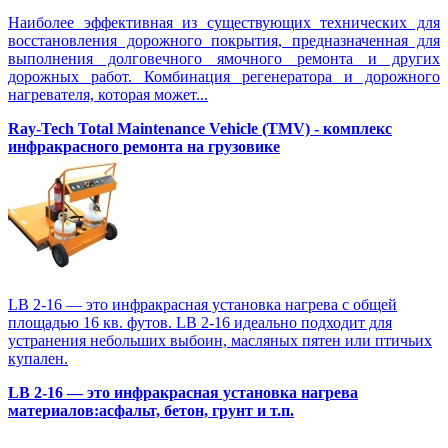
Наиболее эффективная из существующих технических для
восстановления дорожного покрытия, предназначенная для
выполнения долговечного ямочного ремонта и других
дорожных работ. Комбинация регенератора и дорожного
нагревателя, которая может...
Ray-Tech Total Maintenance Vehicle (TMV) - комплекс
инфракрасного ремонта на грузовике
LB 2-16 — это инфракрасная установка нагрева с общей
площадью 16 кв. футов. LB 2-16 идеально подходит для
устранения небольших выбоин, масляных пятен или птичьих
купален.
LB 2-16 — это инфракрасная установка нагрева
материалов:асфальт, бетон, грунт и т.п.