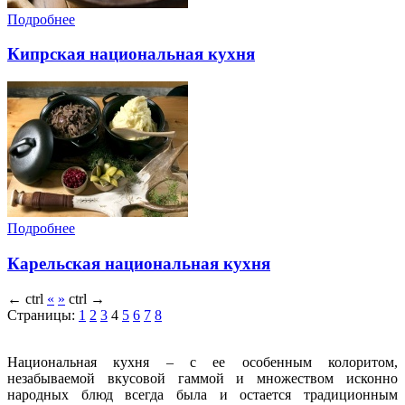
Подробнее
Кипрская национальная кухня
Подробнее
Карельская национальная кухня
←
ctrl
«
»
ctrl
→
Страницы:
1
2
3
4
5
6
7
8
Национальная кухня – с ее особенным колоритом,
незабываемой вкусовой гаммой и множеством исконно
народных блюд всегда была и остается традиционным