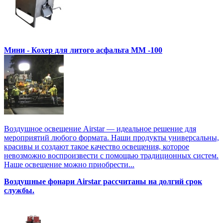
Мини - Кохер для литого асфальта MM -100
Воздушное освещение Airstar — идеальное решение для
мероприятий любого формата. Наши продукты универсальны,
красивы и создают такое качество освещения, которое
невозможно воспроизвести с помощью традиционных систем.
Наше освещение можно приобрести...
Воздушные фонари Airstar рассчитаны на долгий срок
службы.