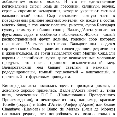
добавлением козьего молока. И это не единственные
региональные сыры! Тома ди грессонэй, салиньун, реблек,
серас – скромные жемчужины, которые украшают сытный
вальдостанский стол. Сыр составляет важную часть в
повседневном рационе местных жителей, он входит в состав
многих блюд, в том числе поленты, ризотто, супов.Благодаря
сухому климату и обилию солнца Валле-д’Аоста утопает во
фруктовых садах, и особенно в яблоневых. Яблоки – самый
распространенный фрукт долины, годовой сбор которых
превышает 35 тысяч центнеров. Вальдостанцы гордятся
сортами своих яблок – ранетом, голден делишез, ред делишез
и джонагольдом. Из груш выделяется сорт Мартин Сек.Если
коровы с альпийских лугов дают великолепные молочные
продукты, то пчелы приносят исключительный мед.
Вальдостанский мед бывает светлый и нежный –
рододендроновый, темный горьковатый – каштановый, и
цветочный – с фруктовым привкусом.
Виноградная лоза появилась здесь с приходом римлян, и
довольно хорошо прижилась. Валле-д’Аоста имеет 23 типа
вина, отмеченных D.O.C. (Наименования Проверенного
Происхождения), и некоторые из них, например, красные
Torrette (Торрэт) и Enfer d’Arvier (Анфер д’Арвье) или белые
Chambave (Шамбав) и Blanc de Morgex (Блан де Морже)
настолько редкие, что попробовать их можно только в