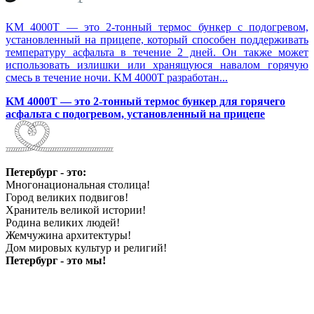
KM 4000T — это 2-тонный термос бункер с подогревом,
установленный на прицепе, который способен поддерживать
температуру асфальта в течение 2 дней. Он также может
использовать излишки или хранящуюся навалом горячую
смесь в течение ночи. KM 4000T разработан...
KM 4000T — это 2-тонный термос бункер для горячего
асфальта с подогревом, установленный на прицепе
Петербург - это:
Многонациональная столица!
Город великих подвигов!
Хранитель великой истории!
Родина великих людей!
Жемчужина архитектуры!
Дом мировых культур и религий!
Петербург - это мы!