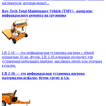
нагревателя, которая может...
Ray-Tech Total Maintenance Vehicle (TMV) - комплекс
инфракрасного ремонта на грузовике
LB 2-16 — это инфракрасная установка нагрева с общей
площадью 16 кв. футов. LB 2-16 идеально подходит для
устранения небольших выбоин, масляных пятен или птичьих
купален.
LB 2-16 — это инфракрасная установка нагрева
материалов:асфальт, бетон, грунт и т.п.