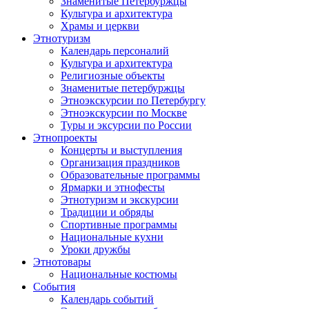
Знаменитые Петербуржцы
Культура и архитектура
Храмы и церкви
Этнотуризм
Календарь персоналий
Культура и архитектура
Религиозные объекты
Знаменитые петербуржцы
Этноэкскурсии по Петербургу
Этноэкскурсии по Москве
Туры и эксурсии по России
Этнопроекты
Концерты и выступления
Организация праздников
Образовательные программы
Ярмарки и этнофесты
Этнотуризм и экскурсии
Традиции и обряды
Спортивные программы
Национальные кухни
Уроки дружбы
Этнотовары
Национальные костюмы
События
Календарь событий