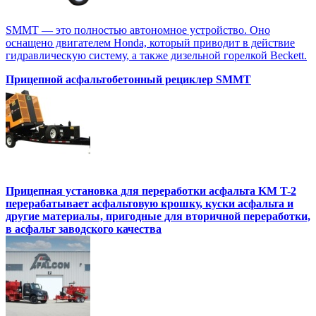
SMMT — это полностью автономное устройство. Оно
оснащено двигателем Honda, который приводит в действие
гидравлическую систему, а также дизельной горелкой Beckett.
Прицепной асфальтобетонный рециклер SMMT
Прицепная установка для переработки асфальта KM T-2
перерабатывает асфальтовую крошку, куски асфальта и
другие материалы, пригодные для вторичной переработки,
в асфальт заводского качества