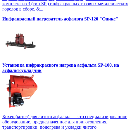
комплект из 3 (тип SP ) инфракрасных газовых металлических
горелок в сборе. &...
Инфракрасный нагреватель асфальта SP-120 "Оникс"
Установка инфракрасного нагрева асфальта SP-100, на
асфальтоукладчик
Кохер (котел) для литого асфальта — это специализированное
оборудование, предназначенное для приготовления,
транспортировки, подогрева и укладки литого