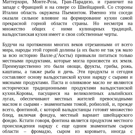
Маттерхорн, Монте-Роза, Гран-Парадизо, и граничит на
западе с Францией и на севере со Швейцарией. Со стороны
Италии область окружена Пьемонтом. Именно эти соседи
оказали сильное влияние на формирование кухни самой
прекрасной горной области страны. Но несмотря на
множество общих с ними кулинарных традиций,
вальдостанская кухня имеет и свои собственные черты.
Будучи на протяжении многих веков отрезанными от всего
мира, народы этой горной долины (а их было не так уж мало
за всю историю Валле-д’Аосты) привыкли питаться только
местными продуктами, которые могла произвести их земля.
Преимущественно это были овощи, фрукты, грибы, рожь,
каштаны, а также рыба и дичь. Эти продукты и сегодня
составляют основу вальдостанской кухни наряду с сырами и
мясными продуктами. Паста и оливковое масло не являются
исторически традиционными продуктами вальдостанской
кухни.Коровы, пасущиеся на великолепных альпийских
лугах, обеспечивают местных жителей превосходными
маслом и сырами - знаменитыми томой, робиолой, и, прежде
всего, фонтиной, с которой вальдостанцы готовят множество
блюд, включая фондуа, местный вариант швейцарского
фондю. Кстати говоря, фонтина является продуктом местного
происхождения наряду с еще одним знаменитым сыром
области – фромадзо, сыром из коровьего, иногда с