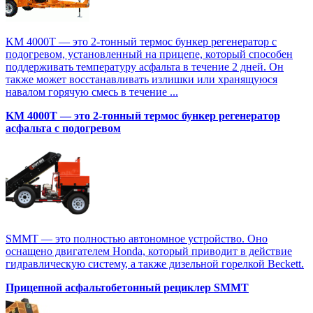
KM 4000T — это 2-тонный термос бункер регенератор с
подогревом, установленный на прицепе, который способен
поддерживать температуру асфальта в течение 2 дней. Он
также может восстанавливать излишки или хранящуюся
навалом горячую смесь в течение ...
KM 4000T — это 2-тонный термос бункер регенератор
асфальта с подогревом
SMMT — это полностью автономное устройство. Оно
оснащено двигателем Honda, который приводит в действие
гидравлическую систему, а также дизельной горелкой Beckett.
Прицепной асфальтобетонный рециклер SMMT