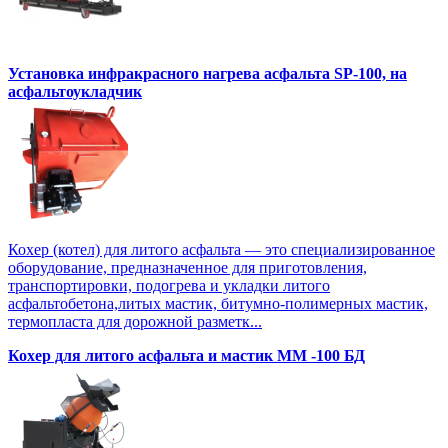
Установка инфракрасного нагрева асфальта SP-100, на
асфальтоукладчик
Кохер (котел) для литого асфальта — это специализированное
оборудование, предназначенное для приготовления,
транспортировки, подогрева и укладки литого
асфальтобетона,литых мастик, битумно-полимерных мастик,
термопласта для дорожной разметк...
Кохер для литого асфальта и мастик MM -100 БД