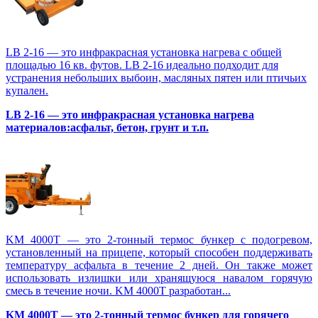
LB 2-16 — это инфракрасная установка нагрева с общей
площадью 16 кв. футов. LB 2-16 идеально подходит для
устранения небольших выбоин, масляных пятен или птичьих
купален.
LB 2-16 — это инфракрасная установка нагрева
материалов:асфальт, бетон, грунт и т.п.
KM 4000T — это 2-тонный термос бункер с подогревом,
установленный на прицепе, который способен поддерживать
температуру асфальта в течение 2 дней. Он также может
использовать излишки или хранящуюся навалом горячую
смесь в течение ночи. KM 4000T разработан...
KM 4000T — это 2-тонный термос бункер для горячего