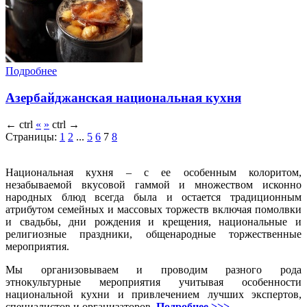
Подробнее
Азербайджанская национальная кухня
←
ctrl
«
»
ctrl
→
Страницы:
1
2
...
5
6
7
8
Национальная кухня – с ее особенным колоритом,
незабываемой вкусовой гаммой и множеством исконно
народных блюд всегда была и остается традиционным
атрибутом семейных и массовых торжеств включая помолвки
и свадьбы, дни рождения и крещения, национальные и
религиозные праздники, общенародные торжественные
мероприятия.
Мы организовываем и проводим разного рода
этнокультурные мероприятия учитывая особенности
национальной кухни и привлечением лучших экспертов,
специалистов и организаторов.
Подробнее >>>