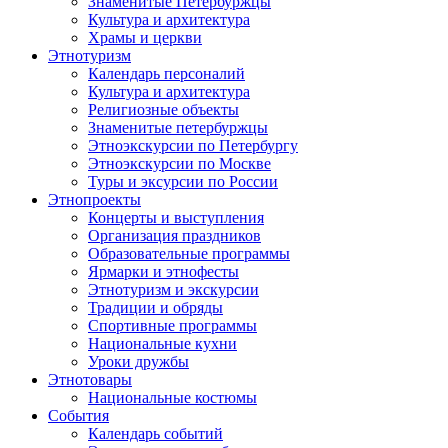
Знаменитые Петербуржцы
Культура и архитектура
Храмы и церкви
Этнотуризм
Календарь персоналий
Культура и архитектура
Религиозные объекты
Знаменитые петербуржцы
Этноэкскурсии по Петербургу
Этноэкскурсии по Москве
Туры и эксурсии по России
Этнопроекты
Концерты и выступления
Организация праздников
Образовательные программы
Ярмарки и этнофесты
Этнотуризм и экскурсии
Традиции и обряды
Спортивные программы
Национальные кухни
Уроки дружбы
Этнотовары
Национальные костюмы
События
Календарь событий