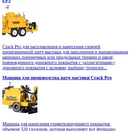
FP5
Crack Pro для расплавления и нанесения горячей
прорезиненной патч мастики для заполнения и выравнивания
широких поперечных или продольных трещин и швов;
поврежденного дорожного покрытия с «аллигаторами»;
дорожного покрытия с колеями; выбоин; технолог...
Машина для производства патч мастики Crack Pro
Машина для нанесения герметизирующего покрытия
объемом 320 галлонов, которая выполняет все функции: