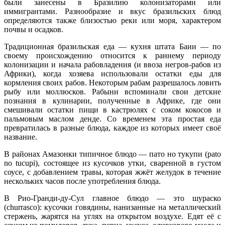
были занесены в Бразилию колонизаторами или
иммигрантами. Разнообразие и вкус бразильских блюд
определяются также близостью реки или моря, характером
почвы и осадков.
Традиционная бразильская еда — кухня штата Баии — по
своему происхождению относится к раннему периоду
колонизации и начала рабовладения (и ввоза негров-рабов из
Африки), когда хозяева использовали остатки еды для
кормления своих рабов. Некоторым рабам разрешалось ловить
рыбу или моллюсков. Рабыни вспоминали свои детские
познания в кулинарии, полученные в Африке, где они
смешивали остатки пищи в кастрюлях с соком кокосов и
пальмовым маслом денде. Со временем эта простая еда
превратилась в разные блюда, каждое из которых имеет своё
название.
В районах Амазонки типичное блюдо — пато но тукупи (pato
no tucupi), состоящее из кусочков утки, сваренной в густом
соусе, с добавлением травы, которая жжёт желудок в течение
нескольких часов после употребления блюда.
В Рио-Гранди-ду-Сул главное блюдо — это шураско
(churrasco): кусочки говядины, нанизанные на металлический
стержень, жарятся на углях на открытом воздухе. Едят её с