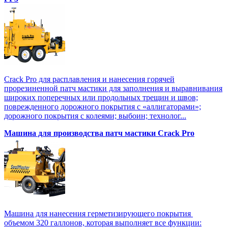
Crack Pro для расплавления и нанесения горячей
прорезиненной патч мастики для заполнения и выравнивания
широких поперечных или продольных трещин и швов;
поврежденного дорожного покрытия с «аллигаторами»;
дорожного покрытия с колеями; выбоин; технолог...
Машина для производства патч мастики Crack Pro
Машина для нанесения герметизирующего покрытия
объемом 320 галлонов, которая выполняет все функции: