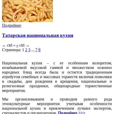
Подробнее
Татарская национальная кухня
←
ctrl
«
»
ctrl
→
Страницы:
1
2
3
...
7
8
Национальная кухня – с ее особенным колоритом,
незабываемой вкусовой гаммой и множеством исконно
народных блюд всегда была и остается традиционным
атрибутом семейных и массовых торжеств включая помолвки
и свадьбы, дни рождения и крещения, национальные и
религиозные праздники, общенародные торжественные
мероприятия.
Мы организовываем и проводим разного рода
этнокультурные мероприятия учитывая особенности
национальной кухни и привлечением лучших экспертов,
специалистов и организаторов.
Подробнее >>>