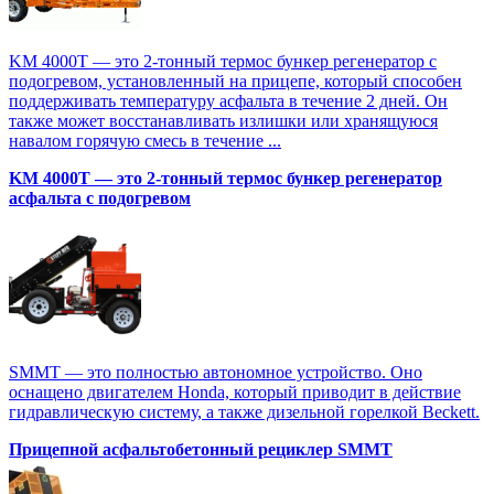
KM 4000T — это 2-тонный термос бункер регенератор с
подогревом, установленный на прицепе, который способен
поддерживать температуру асфальта в течение 2 дней. Он
также может восстанавливать излишки или хранящуюся
навалом горячую смесь в течение ...
KM 4000T — это 2-тонный термос бункер регенератор
асфальта с подогревом
SMMT — это полностью автономное устройство. Оно
оснащено двигателем Honda, который приводит в действие
гидравлическую систему, а также дизельной горелкой Beckett.
Прицепной асфальтобетонный рециклер SMMT