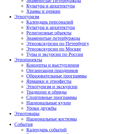
Знаменитые Петербуржцы
Культура и архитектура
Храмы и церкви
Этнотуризм
Календарь персоналий
Культура и архитектура
Религиозные объекты
Знаменитые петербуржцы
Этноэкскурсии по Петербургу
Этноэкскурсии по Москве
Туры и эксурсии по России
Этнопроекты
Концерты и выступления
Организация праздников
Образовательные программы
Ярмарки и этнофесты
Этнотуризм и экскурсии
Традиции и обряды
Спортивные программы
Национальные кухни
Уроки дружбы
Этнотовары
Национальные костюмы
События
Календарь событий