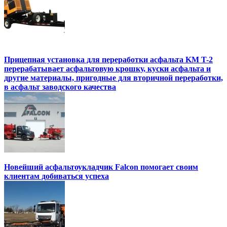
Прицепная установка для переработки асфальта KM T-2
перерабатывает асфальтовую крошку, куски асфальта и
другие материалы, пригодные для вторичной переработки,
в асфальт заводского качества
Новейший асфальтоукладчик Falcon помогает своим
клиентам добиваться успеха