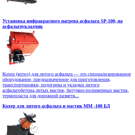
Установка инфракрасного нагрева асфальта SP-100, на
асфальтоукладчик
Кохер (котел) для литого асфальта — это специализированное
оборудование, предназначенное для приготовления,
транспортировки, подогрева и укладки литого
асфальтобетона,литых мастик, битумно-полимерных мастик,
термопласта для дорожной разметк...
Кохер для литого асфальта и мастик MM -100 БД