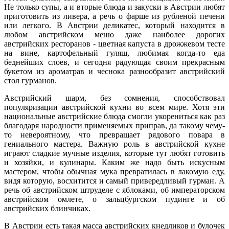
Не только супы, а и вторые блюда и закуски в Австрии любят
приготовить из ливера, а речь о фарше из рубленой печени
или легкого. В Австрии деликатес, который находится в
любом австрийском меню даже наиболее дорогих
австрийских ресторанов - цветная капуста в дрожжевом тесте
на вине, картофельный гуляш, любимая когда-то еда
беднейших слоев, и сегодня радующая своим прекрасным
букетом из ароматрав и чеснока разнообразит австрийский
стол гурманов.
Австрийский шарм, без сомнения, способствовал
популяризации австрийской кухни во всем мире. Хотя эти
национальные австрийские блюда смогли укорениться как раз
благодаря народности применяемых приправ, да такому чему-
то невероятному, что превращает рядового повара в
гениального мастера. Важную роль в австрийской кухне
играют сладкие мучные изделия, которые тут любят готовить
и хозяйки, и кулинары. Каким же надо быть искусным
мастером, чтобы обычная мука превратилась в лакомую еду,
видя которую, восхитится и самый привередливый гурман. А
речь об австрийском штруделе с яблоками, об императорском
австрийском омлете, о зальцбургском пудинге и об
австрийских блинчиках.
В Австрии есть такая масса австрийских кнедликов и булочек