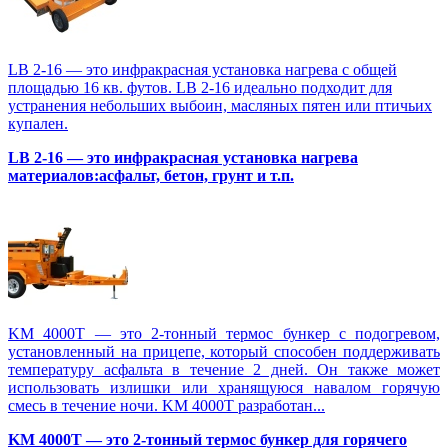
LB 2-16 — это инфракрасная установка нагрева с общей
площадью 16 кв. футов. LB 2-16 идеально подходит для
устранения небольших выбоин, масляных пятен или птичьих
купален.
LB 2-16 — это инфракрасная установка нагрева
материалов:асфальт, бетон, грунт и т.п.
KM 4000T — это 2-тонный термос бункер с подогревом,
установленный на прицепе, который способен поддерживать
температуру асфальта в течение 2 дней. Он также может
использовать излишки или хранящуюся навалом горячую
смесь в течение ночи. KM 4000T разработан...
KM 4000T — это 2-тонный термос бункер для горячего