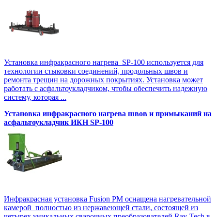
Установка инфракрасного нагрева SP-100 используется для
технологии стыковки соединений, продольных швов и
ремонта трещин на дорожных покрытиях. Установка может
работать с асфальтоукладчиком, чтобы обеспечить надежную
систему, которая ...
Установка инфракрасного нагрева швов и примыканий на
асфальтоукладчик ИКН SP-100
Инфракрасная установка Fusion PM оснащена нагревательной
камерой полностью из нержавеющей стали, состоящей из
четырех уникальных сварочных преобразователей Ray-Tech в