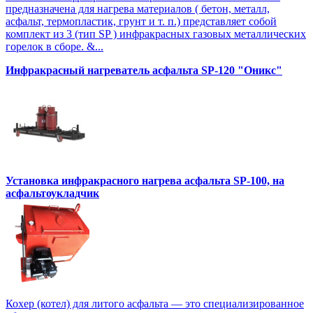
предназначена для нагрева материалов ( бетон, металл,
асфальт, термопластик, грунт и т. п.) представляет собой
комплект из 3 (тип SP ) инфракрасных газовых металлических
горелок в сборе. &...
Инфракрасный нагреватель асфальта SP-120 "Оникс"
Установка инфракрасного нагрева асфальта SP-100, на
асфальтоукладчик
Кохер (котел) для литого асфальта — это специализированное