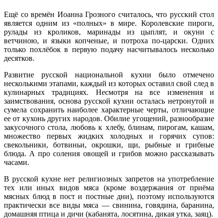
Ещё со времён Иоанна Грозного считалось, что русский стол
является одним из «полных» в мире. Королевские пироги,
рулады из кроликов, маринады из цыплят, и окуни с
ветчиною, и языки копченые, и потроха по-царски. Одних
только похлёбок в первую подачу насчитывалось несколько
десятков.
Развитие русской национальной кухни было отмечено
несколькими этапами, каждый из которых оставил свой след в
кулинарных традициях. Несмотря на все изменения и
заимствования, основа русской кухни осталась нетронутой и
сумела сохранить наиболее характерные черты, отличающие
ее от кухонь других народов. Обилие угощений, разнообразие
закусочного стола, любовь к хлебу, блинам, пирогам, кашам,
множество первых жидких холодных и горячих супов:
свекольники, ботвиньи, окрошки, щи, рыбные и грибные
блюда. А про соления овощей и грибов можно рассказывать
часами.
В русской кухне нет религиозных запретов на употребление
тех или иных видов мяса (кроме воздержания от приёма
мясных блюд в пост и постные дни), поэтому используются
практически все виды мяса — свинина, говядина, баранина,
домашняя птица и дичи (кабанята, лосятина, дикая утка, заяц).