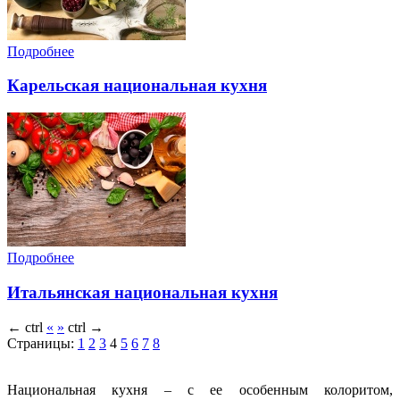
Подробнее
Карельская национальная кухня
Подробнее
Итальянская национальная кухня
←
ctrl
«
»
ctrl
→
Страницы:
1
2
3
4
5
6
7
8
Национальная кухня – с ее особенным колоритом,