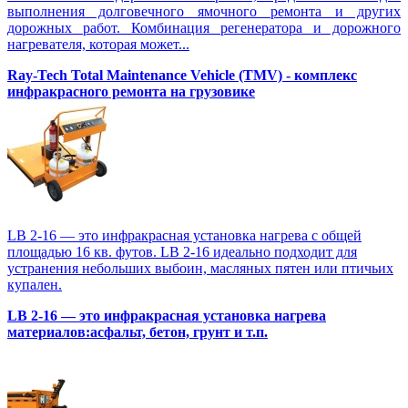
выполнения долговечного ямочного ремонта и других
дорожных работ. Комбинация регенератора и дорожного
нагревателя, которая может...
Ray-Tech Total Maintenance Vehicle (TMV) - комплекс
инфракрасного ремонта на грузовике
LB 2-16 — это инфракрасная установка нагрева с общей
площадью 16 кв. футов. LB 2-16 идеально подходит для
устранения небольших выбоин, масляных пятен или птичьих
купален.
LB 2-16 — это инфракрасная установка нагрева
материалов:асфальт, бетон, грунт и т.п.