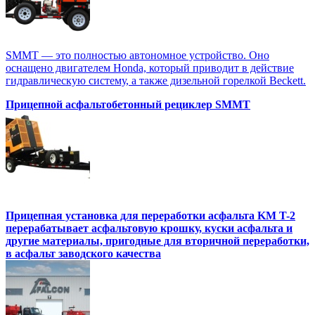
SMMT — это полностью автономное устройство. Оно
оснащено двигателем Honda, который приводит в действие
гидравлическую систему, а также дизельной горелкой Beckett.
Прицепной асфальтобетонный рециклер SMMT
Прицепная установка для переработки асфальта KM T-2
перерабатывает асфальтовую крошку, куски асфальта и
другие материалы, пригодные для вторичной переработки,
в асфальт заводского качества