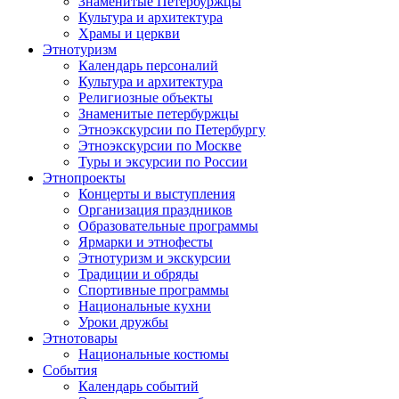
Знаменитые Петербуржцы
Культура и архитектура
Храмы и церкви
Этнотуризм
Календарь персоналий
Культура и архитектура
Религиозные объекты
Знаменитые петербуржцы
Этноэкскурсии по Петербургу
Этноэкскурсии по Москве
Туры и эксурсии по России
Этнопроекты
Концерты и выступления
Организация праздников
Образовательные программы
Ярмарки и этнофесты
Этнотуризм и экскурсии
Традиции и обряды
Спортивные программы
Национальные кухни
Уроки дружбы
Этнотовары
Национальные костюмы
События
Календарь событий