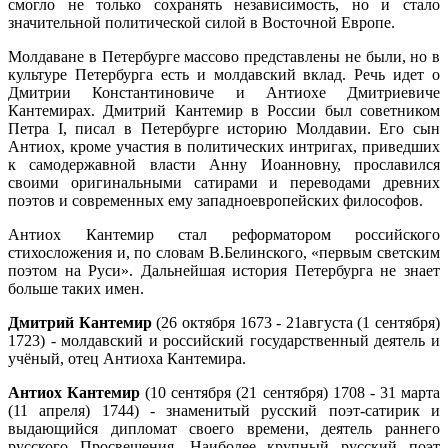
смогло не только сохранять независимость, но и стало
значительной политической силой в Восточной Европе.
Молдаване в Петербурге массово представлены не были, но в
культуре Петербурга есть и молдавский вклад. Речь идет о
Дмитрии Константиновиче и Антиохе Дмитриевиче
Кантемирах. Дмитрий Кантемир в России был советником
Петра I, писал в Петербурге историю Молдавии. Его сын
Антиох, кроме участия в политических интригах, приведших
к самодержавной власти Анну Иоанновну, прославился
своими оригинальными сатирами и переводами древних
поэтов и современных ему западноевропейских философов.
Антиох Кантемир стал реформатором российского
стихосложения и, по словам В.Белинского, «первым светским
поэтом на Руси». Дальнейшая история Петербурга не знает
больше таких имен.
Дмитрий Кантемир
(26 октября 1673 - 21августа (1 сентября)
1723) - молдавский и российский государственный деятель и
учёный, отец Антиоха Кантемира.
Антиох Кантемир
(10 сентября (21 сентября) 1708 - 31 марта
(11 апреля) 1744) - знаменитый русский поэт-сатирик и
выдающийся дипломат своего времени, деятель раннего
русского Просвещения. Наиболее крупный русский поэт