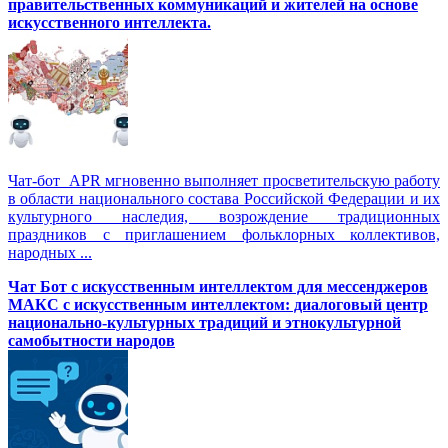
правительственных коммуникаций и жителей на основе
искусственного интеллекта.
Чат-бот APR мгновенно выполняет просветительскую работу
в области национального состава Российской Федерации и их
культурного наследия, возрождение традиционных
праздников с приглашением фольклорных коллективов,
народных ...
Чат Бот с искусственным интеллектом для мессенджеров
МАКС с искусственным интеллектом: диалоговый центр
национально-культурных традиций и этнокультурной
самобытности народов