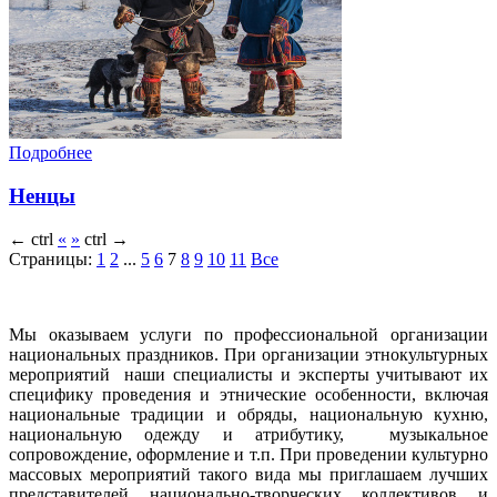
Подробнее
Ненцы
←
ctrl
«
»
ctrl
→
Страницы:
1
2
...
5
6
7
8
9
10
11
Все
Мы оказываем услуги по профессиональной организации
национальных праздников. При организации этнокультурных
мероприятий наши специалисты и эксперты учитывают их
специфику проведения и этнические особенности, включая
национальные традиции и обряды, национальную кухню,
национальную одежду и атрибутику, музыкальное
сопровождение, оформление и т.п. При проведении культурно
массовых мероприятий такого вида мы приглашаем лучших
представителей национально-творческих коллективов и