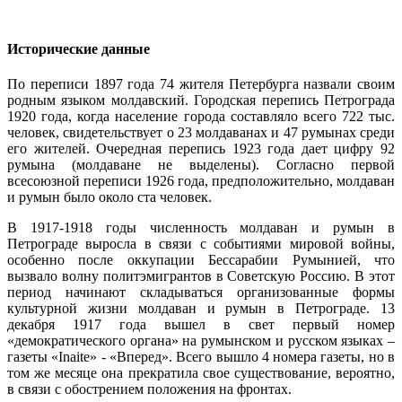
Исторические данные
По переписи 1897 года 74 жителя Петербурга назвали своим
родным языком молдавский. Городская перепись Петрограда
1920 года, когда население города составляло всего 722 тыс.
человек, свидетельствует о 23 молдаванах и 47 румынах среди
его жителей. Очередная перепись 1923 года дает цифру 92
румына (молдаване не выделены). Согласно первой
всесоюзной переписи 1926 года, предположительно, молдаван
и румын было около ста человек.
В 1917-1918 годы численность молдаван и румын в
Петрограде выросла в связи с событиями мировой войны,
особенно после оккупации Бессарабии Румынией, что
вызвало волну политэмигрантов в Советскую Россию. В этот
период начинают складываться организованные формы
культурной жизни молдаван и румын в Петрограде. 13
декабря 1917 года вышел в свет первый номер
«демократического органа» на румынском и русском языках –
газеты «Inaite» - «Вперед». Всего вышло 4 номера газеты, но в
том же месяце она прекратила свое существование, вероятно,
в связи с обострением положения на фронтах.