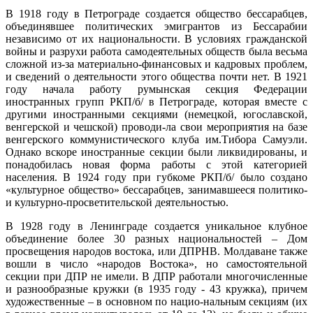
В 1918 году в Петрограде создается общество бессарабцев,
объединявшее политических эмигрантов из Бессарабии
независимо от их национальности. В условиях гражданской
войны и разрухи работа самодеятельных обществ была весьма
сложной из-за материально-финансовых и кадровых проблем,
и сведений о деятельности этого общества почти нет. В 1921
году начала работу румынская секция Федерации
иностранных групп РКП/б/ в Петрограде, которая вместе с
другими иностранными секциями (немецкой, югославской,
венгерской и чешской) проводи-ла свои мероприятия на базе
венгерского коммунистического клуба им.Тибора Самуэли.
Однако вскоре иностранные секции были ликвидированы, и
понадобилась новая форма работы с этой категорией
населения. В 1924 году при губкоме РКП/б/ было создано
«культурное общество» бессарабцев, занимавшееся политико-
и культурно-просветительской деятельностью.
В 1928 году в Ленинграде создается уникальное клубное
объединение более 30 разных национальностей – Дом
просвещения народов востока, или ДПРНВ. Молдаване также
вошли в число «народов Востока», но самостоятельной
секции при ДПР не имели. В ДПР работали многочисленные
и разнообразные кружки (в 1935 году - 43 кружка), причем
художественные – в основном по нацио-нальным секциям (их