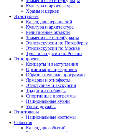
Знаменитые Петербуржцы
Культура и архитектура
Храмы и церкви
Этнотуризм
Календарь персоналий
Культура и архитектура
Религиозные объекты
Знаменитые петербуржцы
Этноэкскурсии по Петербургу
Этноэкскурсии по Москве
Туры и эксурсии по России
Этнопроекты
Концерты и выступления
Организация праздников
Образовательные программы
Ярмарки и этнофесты
Этнотуризм и экскурсии
Традиции и обряды
Спортивные программы
Национальные кухни
Уроки дружбы
Этнотовары
Национальные костюмы
События
Календарь событий