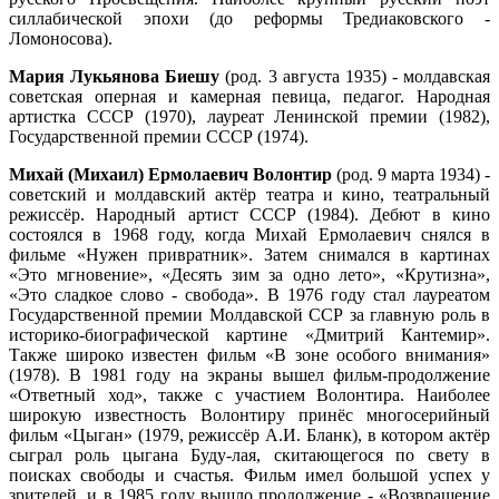
силлабической эпохи (до реформы Тредиаковского -
Ломоносова).
Мария Лукьянова Биешу
(род. 3 августа 1935) - молдавская
советская оперная и камерная певица, педагог. Народная
артистка СССР (1970), лауреат Ленинской премии (1982),
Государственной премии СССР (1974).
Михай (Михаил) Ермолаевич Волонтир
(род. 9 марта 1934) -
советский и молдавский актёр театра и кино, театральный
режиссёр. Народный артист СССР (1984). Дебют в кино
состоялся в 1968 году, когда Михай Ермолаевич снялся в
фильме «Нужен привратник». Затем снимался в картинах
«Это мгновение», «Десять зим за одно лето», «Крутизна»,
«Это сладкое слово - свобода». В 1976 году стал лауреатом
Государственной премии Молдавской ССР за главную роль в
историко-биографической картине «Дмитрий Кантемир».
Также широко известен фильм «В зоне особого внимания»
(1978). В 1981 году на экраны вышел фильм-продолжение
«Ответный ход», также с участием Волонтира. Наиболее
широкую известность Волонтиру принёс многосерийный
фильм «Цыган» (1979, режиссёр А.И. Бланк), в котором актёр
сыграл роль цыгана Буду-лая, скитающегося по свету в
поисках свободы и счастья. Фильм имел большой успех у
зрителей, и в 1985 году вышло продолжение - «Возвращение