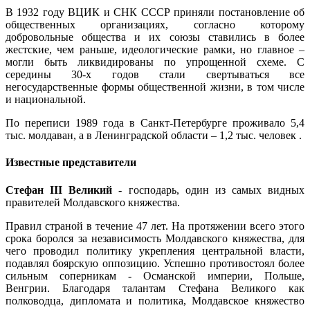
В 1932 году ВЦИК и СНК СССР приняли постановление об
общественных организациях, согласно которому
добровольные общества и их союзы ставились в более
жестские, чем раньше, идеологические рамки, но главное –
могли быть ликвидированы по упрощенной схеме. С
середины 30-х годов стали свертываться все
негосударственные формы общественной жизни, в том числе
и национальной.
По переписи 1989 года в Санкт-Петербурге проживало 5,4
тыс. молдаван, а в Ленинградской области – 1,2 тыс. человек .
Известные представители
Стефан III Великий
- господарь, один из самых видных
правителей Молдавского княжества.
Правил страной в течение 47 лет. На протяжении всего этого
срока боролся за независимость Молдавского княжества, для
чего проводил политику укрепления центральной власти,
подавлял боярскую оппозицию. Успешно противостоял более
сильным соперникам - Османской империи, Польше,
Венгрии. Благодаря талантам Стефана Великого как
полководца, дипломата и политика, Молдавское княжество