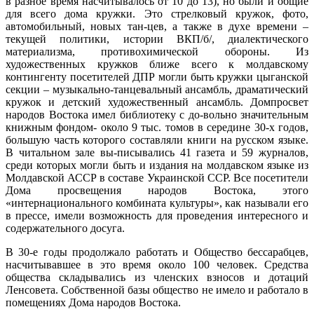
в разное время насчитывалось от 10 до 13), но были и общие
для всего дома кружки. Это стрелковый кружок, фото,
автомобильный, новых тан-цев, а также в духе времени –
текущей политики, истории ВКП/б/, диалектического
материализма, противохимической обороны. Из
художественных кружков ближе всего к молдавскому
контингенту посетителей ДПР могли быть кружки цыганской
секции – музыкально-танцевальный ансамбль, драматический
кружок и детский художественный ансамбль. Домпросвет
народов Востока имел библиотеку с до-вольно значительным
книжным фондом- около 9 тыс. томов в середине 30-х годов,
большую часть которого составляли книги на русском языке.
В читальном зале вы-писывались 41 газета и 59 журналов,
среди которых могли быть и издания на молдавском языке из
Молдавской АССР в составе Украинской ССР. Все посетители
Дома просвещения народов Востока, этого
«интернационального комбината культуры», как называли его
в прессе, имели возможность для проведения интересного и
содержательного досуга.
В 30-е годы продолжало работать и Общество бессарабцев,
насчитывавшее в это время около 100 человек. Средства
общества складывались из членских взносов и дотаций
Ленсовета. Собственной базы общество не имело и работало в
помещениях Дома народов Востока.