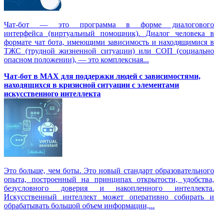
Чат-бот — это программа в форме диалогового
интерфейса (виртуальный помощник). Диалог человека в
формате чат бота, имеющими зависимость и находящимися в
ТЖС (трудной жизненной ситуации) или СОП (социально
опасном положении), — это комплексная...
Чат-бот в MAX для поддержки людей с зависимостями,
находящихся в кризисной ситуации с элементами
искусственного интеллекта
Это больше, чем боты. Это новый стандарт образовательного
опыта, построенный на принципах открытости, удобства,
безусловного доверия и накопленного интеллекта.
Искусственный интеллект может оперативно собирать и
обрабатывать большой объем информации,...