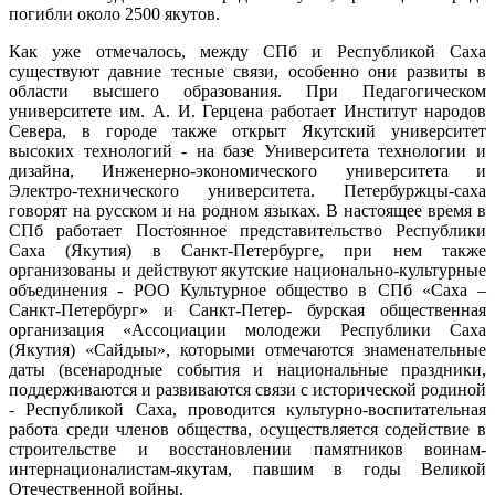
погибли около 2500 якутов.
Как уже отмечалось, между СПб и Республикой Саха
существуют давние тесные связи, особенно они развиты в
области высшего образования. При Педагогическом
университете им. А. И. Герцена работает Институт народов
Севера, в городе также открыт Якутский университет
высоких технологий - на базе Университета технологии и
дизайна, Инженерно-экономического университета и
Электро-технического университета. Петербуржцы-саха
говорят на русском и на родном языках. В настоящее время в
СПб работает Постоянное представительство Республики
Саха (Якутия) в Санкт-Петербурге, при нем также
организованы и действуют якутские национально-культурные
объединения - РОО Культурное общество в СПб «Саха –
Санкт-Петербург» и Санкт-Петер- бурская общественная
организация «Ассоциации молодежи Республики Саха
(Якутия) «Сайдыы», которыми отмечаются знаменательные
даты (всенародные события и национальные праздники,
поддерживаются и развиваются связи с исторической родиной
- Республикой Саха, проводится культурно-воспитательная
работа среди членов общества, осуществляется содействие в
строительстве и восстановлении памятников воинам-
интернационалистам-якутам, павшим в годы Великой
Отечественной войны.