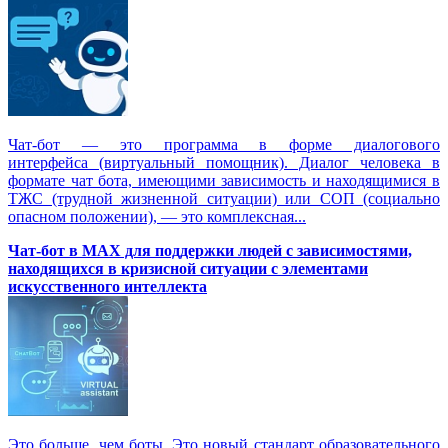
Чат-бот — это программа в форме диалогового
интерфейса (виртуальный помощник). Диалог человека в
формате чат бота, имеющими зависимость и находящимися в
ТЖС (трудной жизненной ситуации) или СОП (социально
опасном положении), — это комплексная...
Чат-бот в MAX для поддержки людей с зависимостями,
находящихся в кризисной ситуации с элементами
искусственного интеллекта
Это больше, чем боты. Это новый стандарт образовательного