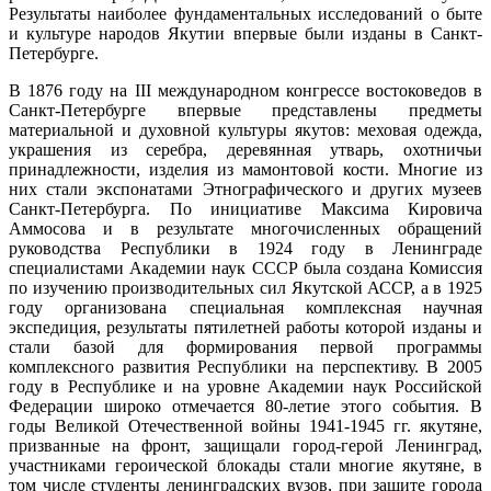
Результаты наиболее фундаментальных исследований о быте
и культуре народов Якутии впервые были изданы в Санкт-
Петербурге.
В 1876 году на III международном конгрессе востоковедов в
Санкт-Петербурге впервые представлены предметы
материальной и духовной культуры якутов: меховая одежда,
украшения из серебра, деревянная утварь, охотничьи
принадлежности, изделия из мамонтовой кости. Многие из
них стали экспонатами Этнографического и других музеев
Санкт-Петербурга. По инициативе Максима Кировича
Аммосова и в результате многочисленных обращений
руководства Республики в 1924 году в Ленинграде
специалистами Академии наук СССР была создана Комиссия
по изучению производительных сил Якутской АССР, а в 1925
году организована специальная комплексная научная
экспедиция, результаты пятилетней работы которой изданы и
стали базой для формирования первой программы
комплексного развития Республики на перспективу. В 2005
году в Республике и на уровне Академии наук Российской
Федерации широко отмечается 80-летие этого события. В
годы Великой Отечественной войны 1941-1945 гг. якутяне,
призванные на фронт, защищали город-герой Ленинград,
участниками героической блокады стали многие якутяне, в
том числе студенты ленинградских вузов, при защите города