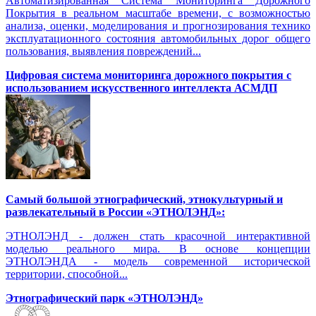
Автоматизированная Система Мониторинга Дорожного
Покрытия в реальном масштабе времени, с возможностью
анализа, оценки, моделирования и прогнозирования технико
эксплуатационного состояния автомобильных дорог общего
пользования, выявления повреждений...
Цифровая система мониторинга дорожного покрытия с
использованием искусственного интеллекта АСМДП
Самый большой этнографический, этнокультурный и
развлекательный в России «ЭТНОЛЭНД»:
ЭТНОЛЭНД - должен стать красочной интерактивной
моделью реального мира. В основе концепции
ЭТНОЛЭНДА - модель современной исторической
территории, способной...
Этнографический парк «ЭТНОЛЭНД»