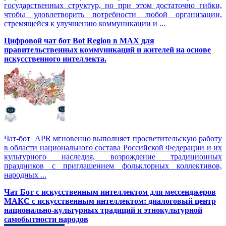
государственных структур, но при этом достаточно гибки,
чтобы удовлетворить потребности любой организации,
стремящейся к улучшению коммуникации и ...
Цифровой чат бот Вot Region в MAX для
правительственных коммуникаций и жителей на основе
искусственного интеллекта.
Чат-бот APR мгновенно выполняет просветительскую работу
в области национального состава Российской Федерации и их
культурного наследия, возрождение традиционных
праздников с приглашением фольклорных коллективов,
народных ...
Чат Бот с искусственным интеллектом для мессенджеров
МАКС с искусственным интеллектом: диалоговый центр
национально-культурных традиций и этнокультурной
самобытности народов