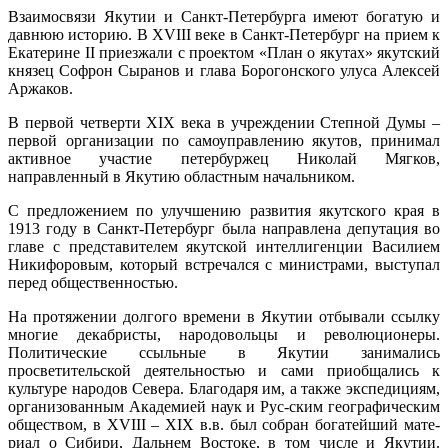
Взаимосвязи Якутии и Санкт-Петербурга имеют богатую и
давнюю историю. В XVIII веке в Санкт-Петербург на прием к
Екатерине II приезжали с проектом «План о якутах» якутский
князец Софрон Сыранов и глава Борогонского улуса Алексей
Аржаков.
В первой четверти XIX века в учреждении Степной Думы –
первой организации по самоуправлению якутов, принимал
активное участие петербуржец Николай Мягков,
направленный в Якутию областным начальником.
С предложением по улучшению развития якутского края в
1913 году в Санкт-Петербург была направлена депутация во
главе с представителем якутской интеллигенции Василием
Никифоровым, который встречался с министрами, выступал
перед общественностью.
На протяжении долгого времени в Якутии отбывали ссылку
многие декабристы, народовольцы и революционеры.
Политические ссыльные в Якутии занимались
просветительской деятельностью и сами приобщались к
культуре народов Севера. Благодаря им, а также экспедициям,
организованным Академией наук и Рус-ским географическим
обществом, в XVIII – XIX в.в. был собран богатейший мате-
риал о Сибири, Дальнем Востоке, в том числе и Якутии.