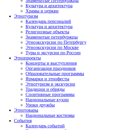
Знаменитые Петербуржцы
Культура и архитектура
Храмы и церкви
Этнотуризм
Календарь персоналий
Культура и архитектура
Религиозные объекты
Знаменитые петербуржцы
Этноэкскурсии по Петербургу
Этноэкскурсии по Москве
Туры и эксурсии по России
Этнопроекты
Концерты и выступления
Организация праздников
Образовательные программы
Ярмарки и этнофесты
Этнотуризм и экскурсии
Традиции и обряды
Спортивные программы
Национальные кухни
Уроки дружбы
Этнотовары
Национальные костюмы
События
Календарь событий