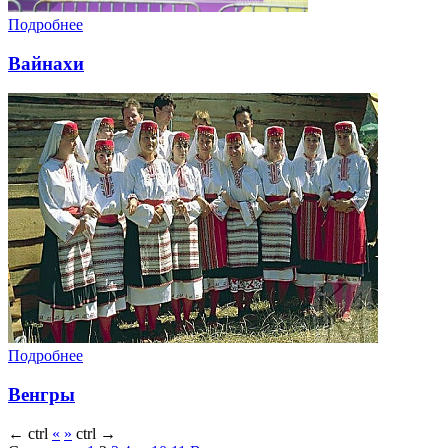
Подробнее
Вайнахи
Подробнее
Венгры
←
ctrl
«
»
ctrl
→