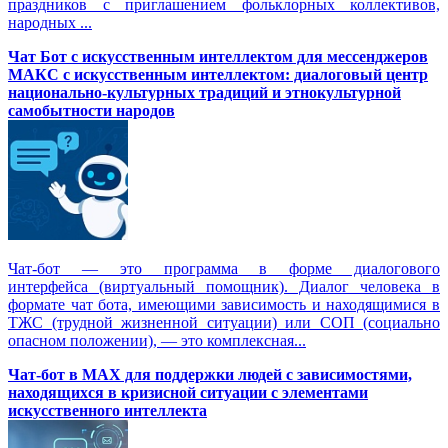
праздников с приглашением фольклорных коллективов,
народных ...
Чат Бот с искусственным интеллектом для мессенджеров
МАКС с искусственным интеллектом: диалоговый центр
национально-культурных традиций и этнокультурной
самобытности народов
Чат-бот — это программа в форме диалогового
интерфейса (виртуальный помощник). Диалог человека в
формате чат бота, имеющими зависимость и находящимися в
ТЖС (трудной жизненной ситуации) или СОП (социально
опасном положении), — это комплексная...
Чат-бот в MAX для поддержки людей с зависимостями,
находящихся в кризисной ситуации с элементами
искусственного интеллекта