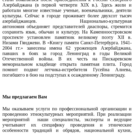
Азербайджана (в первой четверти XIX в.). Здесь жили и
работали многие известные ученые, военачальники, деятели
культуры. Сейчас в городе проживает более двухсот тысяч
азербайджанцев. Национально-культурная
автономия объединяет представителей диаспоры, стремится
сохранить язык, обычаи и культуру. На Каменноостровском
проспекте установлен памятник великому поэту XII в.
Низами Гянджеви. В «Книгу памяти Санкт-Петербурга. 1941-
2004 гг.» занесены имена 62 уроженцев Азербайджана,
павших в боях за город Ленинград в годы Великой
Отечественной войны. В их честь на Пискаревском
мемориальном кладбище открыта памятная плита. Город
помнит подвиг летчика-истребителя Гусейна Алиева,
погибшего в бою на подступах к осажденному Ленинграду.
Мы предлагаем Вам
Мы оказываем услуги по профессиональной организации и
проведению этнокультурных мероприятий. При реализации
мероприятий наши специалисты, эксперты и ведущие
учитывают их специфику проведения и этнические
особенности традиций и обрядов, национальной кухни,