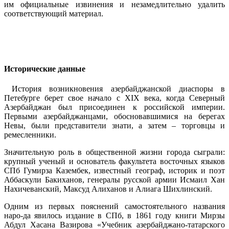
им официальные извинения и незамедлительно удалить
соответствующий материал.
Исторические данные
История возникновения азербайджанской диаспоры в
Петебурге берет свое начало с XIX века, когда Северный
Азербайджан был присоединен к российской империи.
Первыми азербайджанцами, обосновавшимися на берегах
Невы, были представители знати, а затем – торговцы и
ремесленники.
Значительную роль в общественной жизни города сыграли:
крупный ученый и основатель факультета восточных языков
СПб Гумирза Казембек, известный географ, историк и поэт
Аббаскули Бакиханов, генералы русской армии Исмаил Хан
Нахичеванский, Максуд Алиханов и Алиага Шихлинский.
Одним из первых пояснений самостоятельного названия
наро-да явилось издание в СПб, в 1861 году книги Мирзы
Абдул Хасана Вазирова «Учебник азербайджано-татарского