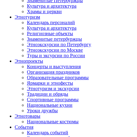
Знаменитые Петербуржцы
Культура и архитектура
Храмы и церкви
Этнотуризм
Календарь персоналий
Культура и архитектура
Религиозные объекты
Знаменитые петербуржцы
Этноэкскурсии по Петербургу
Этноэкскурсии по Москве
Туры и эксурсии по России
Этнопроекты
Концерты и выступления
Организация праздников
Образовательные программы
Ярмарки и этнофесты
Этнотуризм и экскурсии
Традиции и обряды
Спортивные программы
Национальные кухни
Уроки дружбы
Этнотовары
Национальные костюмы
События
Календарь событий