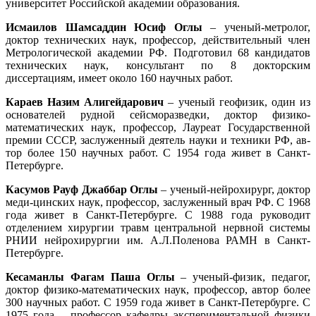
университет Российской академии образования.
Исмаилов Шамсаддин Юсиф Оглы
– ученый-метролог,
доктор технических наук, профессор, действительный член
Метрологической академии РФ. Подготовил 68 кандидатов
технических наук, консультант по 8 докторским
диссертациям, имеет около 160 научных работ.
Караев Назим Алигейдарович
– ученый геофизик, один из
основателей рудной сейсморазведки, доктор физико-
математических наук, профессор, Лауреат Государственной
премии СССР, заслуженный деятель науки и техники РФ, ав-
тор более 150 научных работ. С 1954 года живет в Санкт-
Петербурге.
Касумов Рауф Джаббар Оглы
– ученый-нейрохирург, доктор
меди-цинских наук, профессор, заслуженный врач РФ. С 1968
года живет в Санкт-Петербурге. С 1988 года руководит
отделением хирургии травм центральной нервной системы
РНИИ нейрохирургии им. А.Л.Поленова РАМН в Санкт-
Петербурге.
Кесаманлы Фагам Паша Оглы
– ученый-физик, педагог,
доктор физико-математических наук, профессор, автор более
300 научных работ. С 1959 года живет в Санкт-Петербурге. С
1975 года – профессор кафедры экспериментальной физики