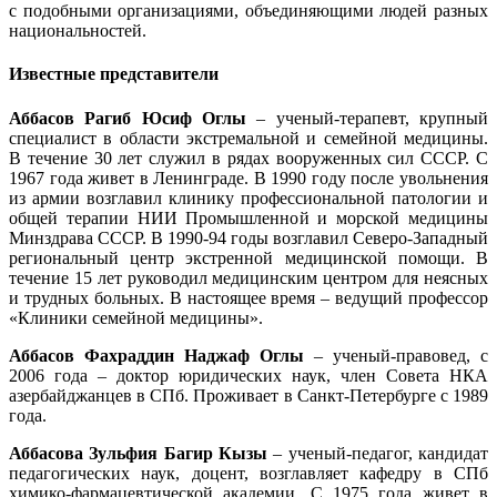
с подобными организациями, объединяющими людей разных
национальностей.
Известные представители
Аббасов Рагиб Юсиф Оглы
– ученый-терапевт, крупный
специалист в области экстремальной и семейной медицины.
В течение 30 лет служил в рядах вооруженных сил СССР. С
1967 года живет в Ленинграде. В 1990 году после увольнения
из армии возглавил клинику профессиональной патологии и
общей терапии НИИ Промышленной и морской медицины
Минздрава СССР. В 1990-94 годы возглавил Северо-Западный
региональный центр экстренной медицинской помощи. В
течение 15 лет руководил медицинским центром для неясных
и трудных больных. В настоящее время – ведущий профессор
«Клиники семейной медицины».
Аббасов Фахраддин Наджаф Оглы
– ученый-правовед, с
2006 года – доктор юридических наук, член Совета НКА
азербайджанцев в СПб. Проживает в Санкт-Петербурге с 1989
года.
Аббасова Зульфия Багир Кызы
– ученый-педагог, кандидат
педагогических наук, доцент, возглавляет кафедру в СПб
химико-фармацевтической академии. С 1975 года живет в