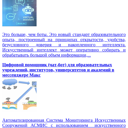
Это больше, чем боты. Это новый стандарт образовательного
опыта, построенный на принципах открытости, удобства,
безусловного доверия и накопленного интеллекта.
Искусственный интеллект может оперативно собирать и
обрабатывать большой объем информации,...
Цифровой помощник (чат-бот) для образовательных
учреждений, институтов, университетов и академий в
мессенджере Макс
Автоматизированная Система Мониторинга Искусственных
Сооружений АСМИС с использованием искусственного