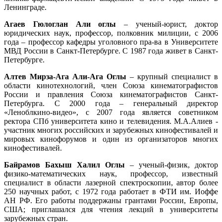
Ленинграде.
Агаев Гюлоглан Али оглы
– ученый-юрист, доктор
юридических наук, профессор, полковник милиции, с 2006
года – профессор кафедры уголовного пра-ва в Университете
МВД России в Санкт-Петербурге. С 1987 года живет в Санкт-
Петербурге.
Алтев Мирза-Ага Али-Ага Оглы
– крупный специалист в
области кинотехнологий, член Союза кинематографистов
России и правления Союза кинематографистов Санкт-
Петербурга. С 2000 года – генеральный директор
«Леноблкино-видео», с 2007 года является советником
ректора СПб университета кино и телевидения. М.А.Алиев -
участник многих российских и зарубежных кинофестивалей и
мировых кинофорумов и один из организаторов многих
кинофестивалей.
Байрамов Бахыш Халил Оглы
– ученый-физик, доктор
физико-математических наук, профессор, известный
специалист в области лазерной спектроскопии, автор более
250 научных работ, с 1972 года работает в ФТИ им. Иоффе
АН РФ. Его работы поддержаны грантами России, Европы,
США; приглашался для чтения лекций в университеты
зарубежных стран.