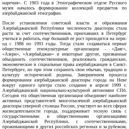
наречия». С 1903 года в Этнографическом отделе Русского
музея началось формирование коллекций предметов по
азербайджанской этнографии.
После установления советской власти и образования
Азербайджанской Республики численность диаспоры стала
расти за счет соотечественников, приехавших в Петербург
учиться и работать, еще больший ее рост приходится на пери-
од с 1988 по 1993 годы. Тогда стали создаваться первые
общественные этнокультурные организации - «Даяг»,
«Азери», «Азербайджан» и некоторые другие, призванные
объединить соотечественников, реализовать гражданские,
экономические и социальные права азербайджанцев в Санкт-
Петербурге, но при этом сохранить свои обычаи, традиции и
культуру исторической родины. Завершением процесса
формирования азербайджанской диаспоры города на Неве
вокруг единого центра стало создание в апреле 1999 г.
Азербайджанской национально-культурной автономии СПб.
Сегодня эта общественная организация объединяет наиболее
активных представителей многотысячной азербайджанской
диаспоры северной столицы России, участвует во всех сферах
жизнедеятельности города, поддерживает тесную связь с
государственными и общественными организациями
Азербайджанской Республики, с соотечественниками,
проживающими в других российских регионах и за рубежом,