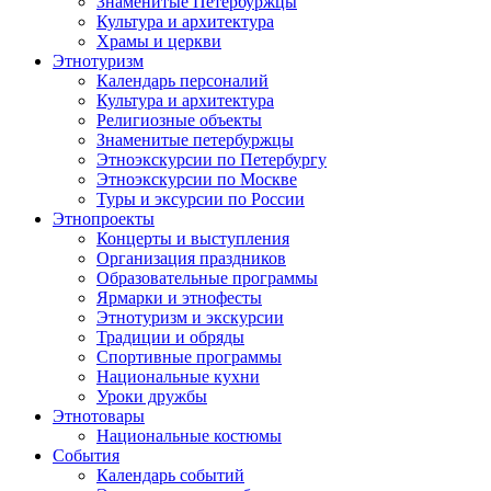
Знаменитые Петербуржцы
Культура и архитектура
Храмы и церкви
Этнотуризм
Календарь персоналий
Культура и архитектура
Религиозные объекты
Знаменитые петербуржцы
Этноэкскурсии по Петербургу
Этноэкскурсии по Москве
Туры и эксурсии по России
Этнопроекты
Концерты и выступления
Организация праздников
Образовательные программы
Ярмарки и этнофесты
Этнотуризм и экскурсии
Традиции и обряды
Спортивные программы
Национальные кухни
Уроки дружбы
Этнотовары
Национальные костюмы
События
Календарь событий