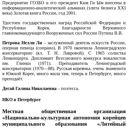
Предприятие ГОЗБО и его президент Ким Ги Ым внесены в
информационно-аналитический альманах (элита бизнеса XXI
века) Золотая книга России, год 2001.
Удостоен государственных наград Российской Федерации и
Республики Корея, благодарности Верховного
главнокомандующего Вооруженных сил России Путина В.В.
Петрова Нелли Ли
– заслуженный деятель искусств России,
оперная певица (сопрано). В 1970 окончила Ленинградскую
консерваторию (кл. Т. Н. Лавровой). С 1965 солистка
Ленконцерта. Дипломант Всесоюзного конкурса вокалистов
им. Глинки (1971). Преподаватель Ленинградской
консерватории (1970—88). Русская кореянка, очень знаменита
в Южной Корее, много жила там, теперь в Петербурге, много
преподаёт.
Дегай Галина Николаевна
– поэтесса.
НКО в Петербурге
Местная общественная организация
«Национально-культурная автономия корейцев
муниципального образования «Литейный