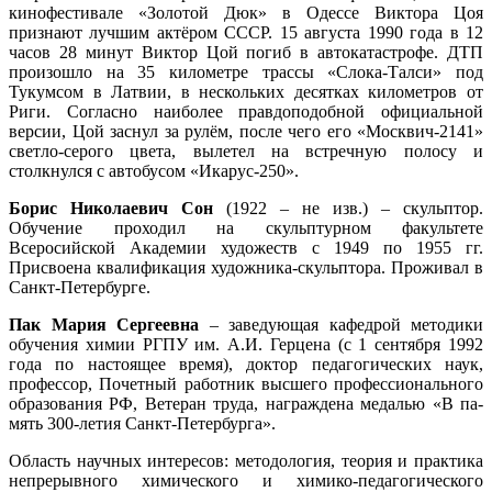
кинофестивале «Золотой Дюк» в Одессе Виктора Цоя
признают лучшим актёром СССР. 15 августа 1990 года в 12
часов 28 минут Виктор Цой погиб в автокатастрофе. ДТП
произошло на 35 километре трассы «Слока-Талси» под
Тукумсом в Латвии, в нескольких десятках километров от
Риги. Согласно наиболее правдоподобной официальной
версии, Цой заснул за рулём, после чего его «Москвич-2141»
светло-серого цвета, вылетел на встречную полосу и
столкнулся с автобусом «Икарус-250».
Борис Николаевич Сон
(1922 – не изв.) – скульптор.
Обучение проходил на скульптурном факультете
Всеросийской Академии художеств с 1949 по 1955 гг.
Присвоена квалификация художника-скульптора. Проживал в
Санкт-Петербурге.
Пак Мария Сергеевна
– заведующая кафедрой методики
обучения химии РГПУ им. А.И. Герцена (с 1 сентября 1992
года по настоящее время), доктор педагогических наук,
профессор, Почетный работник высшего профессионального
образования РФ, Ветеран труда, награждена медалью «В па-
мять 300-летия Санкт-Петербурга».
Область научных интересов: методология, теория и практика
непрерывного химического и химико-педагогического