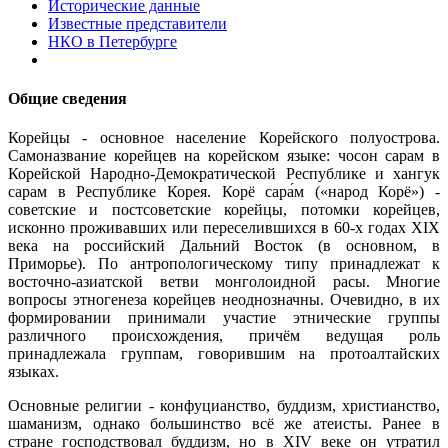
Исторические данные
Известные представители
НКО в Петербурге
Общие сведения
Корейцы - основное население Корейского полуострова.
Самоназвание корейцев на корейском языке: чосон сарам в
Корейской Народно-Демократической Республике и хангук
сарам в Республике Корея. Корё сара́м («народ Корё») -
советские и постсоветские корейцы, потомки корейцев,
исконно проживавших или переселившихся в 60-х годах XIX
века на российский Дальний Восток (в основном, в
Приморье). По антропологическому типу принадлежат к
восточно-азиатской ветви монголоидной расы. Многие
вопросы этногенеза корейцев неоднозначны. Очевидно, в их
формировании принимали участие этнические группы
различного происхождения, причём ведущая роль
принадлежала группам, говорившим на протоалтайских
языках.
Основные религии - конфуцианство, буддизм, христианство,
шаманизм, однако большинство всё же атеисты. Ранее в
стране господствовал буддизм, но в XIV веке он утратил