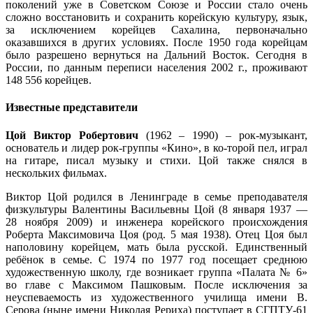
поколений уже в Советском Союзе и России стало очень
сложно восстановить и сохранить корейскую культуру, язык,
за исключением корейцев Сахалина, первоначально
оказавшихся в других условиях. После 1950 года корейцам
было разрешено вернуться на Дальний Восток. Сегодня в
России, по данным переписи населения 2002 г., проживают
148 556 корейцев.
Известные представители
Цой Виктор Робертович
(1962 – 1990) – рок-музыкант,
основатель и лидер рок-группы «Кино», в ко-торой пел, играл
на гитаре, писал музыку и стихи. Цой также снялся в
нескольких фильмах.
Виктор Цой родился в Ленинграде в семье преподавателя
физкультуры Валентины Васильевны Цой (8 января 1937 —
28 ноября 2009) и инженера корейского происхождения
Роберта Максимовича Цоя (род. 5 мая 1938). Отец Цоя был
наполовину корейцем, мать была русской. Единственный
ребёнок в семье. C 1974 по 1977 год посещает среднюю
художественную школу, где возникает группа «Палата № 6»
во главе с Максимом Пашковым. После исключения за
неуспеваемость из художественного училища имени В.
Серова (ныне имени Николая Рериха) поступает в СГПТУ-61