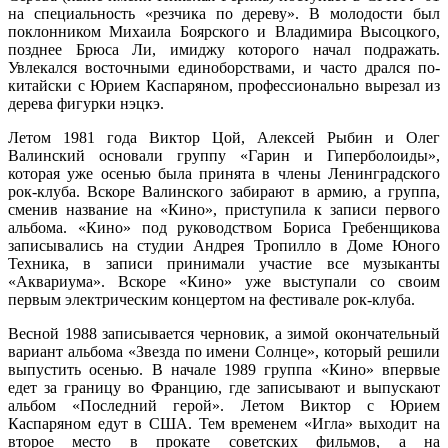
на специальность «резчика по дереву». В молодости был
поклонником Михаила Боярского и Владимира Высоцкого,
позднее Брюса Ли, имиджу которого начал подражать.
Увлекался восточными единоборствами, и часто дрался по-
китайски с Юрием Каспаряном, профессионально вырезал из
дерева фигурки нэцкэ.
Летом 1981 года Виктор Цой, Алексей Рыбин и Олег
Валинский основали группу «Гарин и Гиперболоиды»,
которая уже осенью была принята в члены Ленинградского
рок-клуба. Вскоре Валинского забирают в армию, а группа,
сменив название на «Кино», приступила к записи первого
альбома. «Кино» под руководством Бориса Гребенщикова
записывались на студии Андрея Тропилло в Доме Юного
Техника, в записи принимали участие все музыканты
«Аквариума». Вскоре «Кино» уже выступали со своим
первым электрическим концертом на фестивале рок-клуба.
Весной 1988 записывается черновик, а зимой окончательный
вариант альбома «Звезда по имени Солнце», который решили
выпустить осенью. В начале 1989 группа «Кино» впервые
едет за границу во Францию, где записывают и выпускают
альбом «Последний герой». Летом Виктор с Юрием
Каспаряном едут в США. Тем временем «Игла» выходит на
второе место в прокате советских фильмов, а на