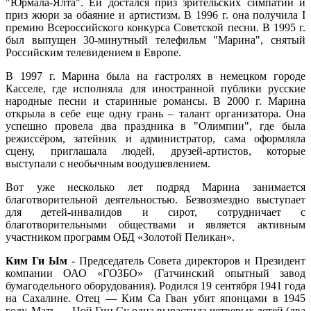
"Юрмала-Ялта". Ей достался приз зрительских симпатий и
приз жюри за обаяние и артистизм. В 1996 г. она получила I
премию Всероссийского конкурса Советской песни. В 1995 г.
был выпущен 30-минутный телефильм "Марина", снятый
Российским телевидением в Европе.
В 1997 г. Марина была на гастролях в немецком городе
Касселе, где исполняла для иностранной публики русские
народные песни и старинные романсы. В 2000 г. Марина
открыла в себе еще одну грань – талант организатора. Она
успешно провела два праздника в "Олимпии", где была
режиссёром, затейник и администратор, сама оформляла
сцену, приглашала людей, друзей-артистов, которые
выступали с необычным воодушевлением.
Вот уже несколько лет подряд Марина занимается
благотворительной деятельностью. Безвозмездно выступает
для детей-инвалидов и сирот, сотрудничает с
благотворительными обществами и является активным
участником программ ОБД «Золотой Пеликан».
Ким Ги Ым
- Председатель Совета директоров и Президент
компании ОАО «ГОЗБО» (Гатчинский опытный завод
бумагодельного оборудования). Родился 19 сентября 1941 года
на Сахалине. Отец — Ким Са Гван убит японцами в 1945
году. Мать — Цой Гин Су одна вырастила четверых детей (два