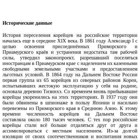
Исторические данные
История переселения корейцев на российские территории
началась еще в середине XIX века. В 1861 году Александр I с
целью освоения присоединённых Приморского и
Приамурского краёв и устранения недостатка там рабочей
силы, утвердил законопроект, разрешавший поселяться
иностранцам в Приамурском крае с наделением их казенными
свободными земельными участками и предоставлением
льготных условий. В 1864 году на Дальнем Востоке России
первая группа из 65 корейцев из северных районов Кореи,
испытывавших жестокую эксплуатацию у себя на родине,
основала деревню Тизинхэ. Со временем вновь прибывавшие
корейцы укоренились на этих территориях. В 1937 году они
были обвинены в шпионаже в пользу Японии и насильно
перевезены из Приморского края в Среднюю Азию. К этому
времени численность корейцев на Дальнем Востоке
составляла около 180 тысяч человек. С тех пор российские
корейцы стали всё больше отдаляться друг от друга и
ассимилироваться с местным населением. Из-за долгой
изоляции от своих соотечественников и воспитания новых