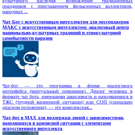
культурного наследия, возрождение традиционных
праздников с приглашением фольклорных коллективов,
народных ...
Чат Бот с искусственным интеллектом для мессенджеров
МАКС с искусственным интеллектом: диалоговый центр
национально-культурных традиций и этнокультурной
самобытности народов
Чат-бот — это программа в форме диалогового
интерфейса (виртуальный помощник). Диалог человека в
формате чат бота, имеющими зависимость и находящимися в
ТЖС (трудной жизненной ситуации) или СОП (социально
опасном положении), — это комплексная...
Чат-бот в MAX для поддержки людей с зависимостями,
находящихся в кризисной ситуации с элементами
искусственного интеллекта