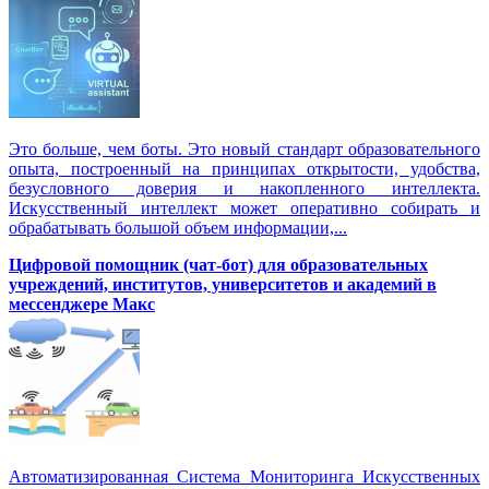
Это больше, чем боты. Это новый стандарт образовательного
опыта, построенный на принципах открытости, удобства,
безусловного доверия и накопленного интеллекта.
Искусственный интеллект может оперативно собирать и
обрабатывать большой объем информации,...
Цифровой помощник (чат-бот) для образовательных
учреждений, институтов, университетов и академий в
мессенджере Макс
Автоматизированная Система Мониторинга Искусственных