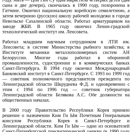
сына и две дочери), скончалась в 1990 году, похоронена в
Гатчине. Окончил национальную корейскую семилетнюю, а
затем вечернюю (русскую) школу рабочей молодежи в городе
Невельске Сахалинской области. Работал арматурщиком на
заводе ЖБИ. В 1965 году окончил Ленин-градский
технологический институт им. Ленсовета.
Работал младшим научным сотрудником в ЛТИ им.
Ленсовета; в системе Министерства рыбного хозяйства; в
Институте механики металлополимерных систем АН
Белоруссии. Многие годы работал в оборонной
промышленности, судостроении и в коммерческих банках
Санкт-Петербурга. В 1994 году окончил Международный
Банковский институт в Санкт-Петербурге. С 1993 по 1999 год
— советник полномочного представителя президента по
Ленинградской области Шкруднева Ф.Д. и одновременно с
этим с 1994 по 1996 год — советник губернатора
Ленинградской области Белякова А.C. Обе должности на
общественных началах.
В 2000 году Правительство Республики Корея приняло
решение о назначении Ким Ги Ым Почетным Генеральным
консулом Республики Корея в Санкт-Петербурге и
Ленинградской области. Ким Ги Ым — один из основателей
Санкт-Петербургской пресвитерианской церкви (в 1990 году