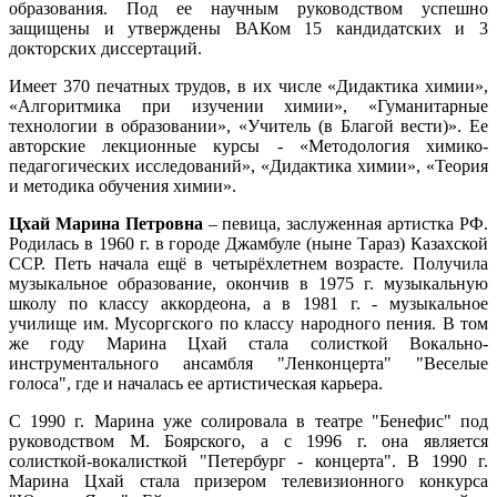
образования. Под ее научным руководством успешно
защищены и утверждены ВАКом 15 кандидатских и 3
докторских диссертаций.
Имеет 370 печатных трудов, в их числе «Дидактика химии»,
«Алгоритмика при изучении химии», «Гуманитарные
технологии в образовании», «Учитель (в Благой вести)». Ее
авторские лекционные курсы - «Методология химико-
педагогических исследований», «Дидактика химии», «Теория
и методика обучения химии».
Цхай Марина Петровна
– певица, заслуженная артистка РФ.
Родилась в 1960 г. в городе Джамбуле (ныне Тараз) Казахской
ССР. Петь начала ещё в четырёхлетнем возрасте. Получила
музыкальное образование, окончив в 1975 г. музыкальную
школу по классу аккордеона, а в 1981 г. - музыкальное
училище им. Мусоргского по классу народного пения. В том
же году Марина Цхай стала солисткой Вокально-
инструментального ансамбля "Ленконцерта" "Веселые
голоса", где и началась ее артистическая карьера.
С 1990 г. Марина уже солировала в театре "Бенефис" под
руководством М. Боярского, а с 1996 г. она является
солисткой-вокалисткой "Петербург - концерта". В 1990 г.
Марина Цхай стала призером телевизионного конкурса