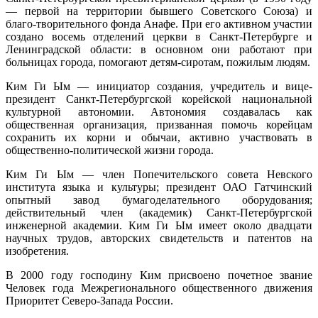
— первой на территории бывшего Советского Союза) и
благо-творительного фонда Анафе. При его активном участии
создано восемь отделений церкви в Санкт-Петербурге и
Ленинградской области: в основном они работают при
больницах города, помогают детям-сиротам, пожилым людям.
Ким Ги Ым — инициатор создания, учредитель и вице-
президент Санкт-Петербургской корейской национальной
культурной автономии. Автономия создавалась как
общественная организация, призванная помочь корейцам
сохранить их корни и обычаи, активно участвовать в
общественно-политической жизни города.
Ким Ги Ым — член Попечительского совета Невского
института языка и культуры; президент ОАО Гатчинский
опытный завод бумагоделательного оборудования;
действительный член (академик) Санкт-Петербургской
инженерной академии. Ким Ги Ым имеет около двадцати
научных трудов, авторских свидетельств и патентов на
изобретения.
В 2000 году господину Ким присвоено почетное звание
Человек года Межрегионального общественного движения
Приоритет Северо-Запада России.