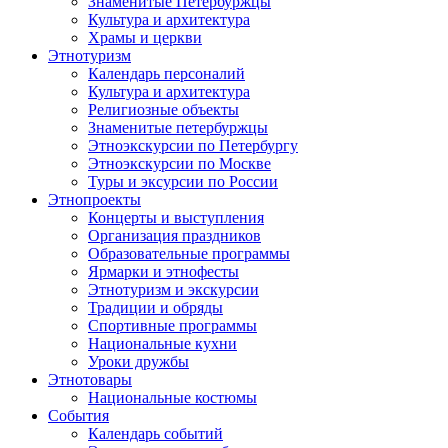
Знаменитые Петербуржцы
Культура и архитектура
Храмы и церкви
Этнотуризм
Календарь персоналий
Культура и архитектура
Религиозные объекты
Знаменитые петербуржцы
Этноэкскурсии по Петербургу
Этноэкскурсии по Москве
Туры и эксурсии по России
Этнопроекты
Концерты и выступления
Организация праздников
Образовательные программы
Ярмарки и этнофесты
Этнотуризм и экскурсии
Традиции и обряды
Спортивные программы
Национальные кухни
Уроки дружбы
Этнотовары
Национальные костюмы
События
Календарь событий