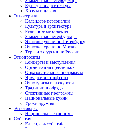
Знаменитые Петербуржцы
Культура и архитектура
Храмы и церкви
Этнотуризм
Календарь персоналий
Культура и архитектура
Религиозные объекты
Знаменитые петербуржцы
Этноэкскурсии по Петербургу
Этноэкскурсии по Москве
Туры и эксурсии по России
Этнопроекты
Концерты и выступления
Организация праздников
Образовательные программы
Ярмарки и этнофесты
Этнотуризм и экскурсии
Традиции и обряды
Спортивные программы
Национальные кухни
Уроки дружбы
Этнотовары
Национальные костюмы
События
Календарь событий