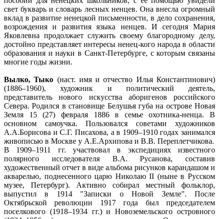
пособий для ненецких школьников, с ее помощью увидели
свет букварь и словарь лесных ненцев. Она внесла огромный
вклад в развитие ненецкой письменности, в дело сохранения,
возрождения и развития языка ненцев. И сегодня Мария
Яковлевна продолжает служить своему благородному делу,
достойно представляет интересы ненец-кого народа в области
образования и науки в Санкт-Петербурге, с которым связаны
многие годы жизни.
Вылко, Тыко
(наст. имя и отчество Илья Константинович)
(1886–1960), художник и политический деятель,
представитель нового искусства аборигенов российского
Севера. Родился в становище Белушья губа на острове Новая
Земля 15 (27) февраля 1886 в семье охотника-ненца. В
основном самоучка. Пользовался советами художников
А.А.Борисова и С.Г. Писахова, а в 1909–1910 годах занимался
живописью в Москве у А.Е.Архипова и В.В. Переплетчикова.
В 1909–1911 гг. участвовал в экспедициях известного
полярного исследователя В.А. Русанова, составив
художественный отчет в виде альбома рисунков карандашом и
акварелью, поднесенного царю Николаю II (ныне в Русском
музее, Петербург). Активно собирал местный фольклор,
выпустил в 1914 "Записки о Новой Земле". После
Октябрьской революции 1917 года был председателем
поселкового (1918–1934 гг.) и Новоземельского островного