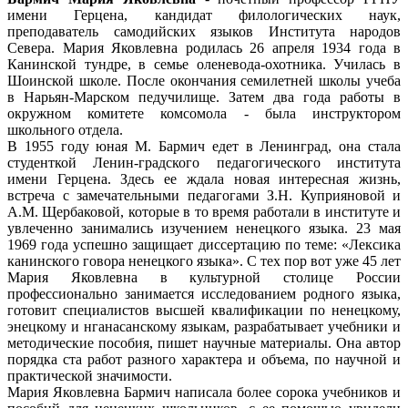
имени Герцена, кандидат филологических наук,
преподаватель самодийских языков Института народов
Севера. Мария Яковлевна родилась 26 апреля 1934 года в
Канинской тундре, в семье оленевода-охотника. Училась в
Шоинской школе. После окончания семилетней школы учеба
в Нарьян-Марском педучилище. Затем два года работы в
окружном комитете комсомола - была инструктором
школьного отдела.
В 1955 году юная М. Бармич едет в Ленинград, она стала
студенткой Ленин-градского педагогического института
имени Герцена. Здесь ее ждала новая интересная жизнь,
встреча с замечательными педагогами З.Н. Куприяновой и
А.М. Щербаковой, которые в то время работали в институте и
увлеченно занимались изучением ненецкого языка. 23 мая
1969 года успешно защищает диссертацию по теме: «Лексика
канинского говора ненецкого языка». С тех пор вот уже 45 лет
Мария Яковлевна в культурной столице России
профессионально занимается исследованием родного языка,
готовит специалистов высшей квалификации по ненецкому,
энецкому и нганасанскому языкам, разрабатывает учебники и
методические пособия, пишет научные материалы. Она автор
порядка ста работ разного характера и объема, по научной и
практической значимости.
Мария Яковлевна Бармич написала более сорока учебников и