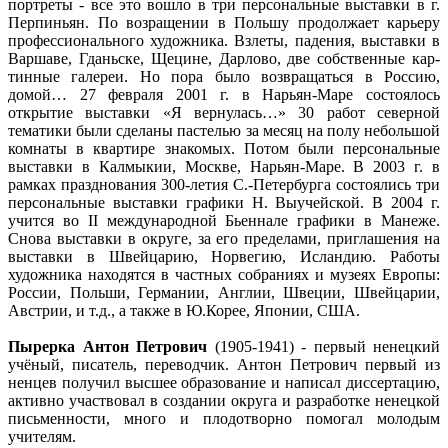
портреты - все это вошло в три персональные выставки в г.
Перпиньян. По возращении в Польшу продолжает карьеру
профессионального художника. Взлеты, падения, выставки в
Варшаве, Гданьске, Щецине, Дарлово, две собственные кар-
тинные галереи. Но пора было возвращаться в Россию,
домой… 27 февраля 2001 г. в Нарьян-Маре состоялось
открытие выставки «Я вернулась…» 30 работ северной
тематики были сделаны пастелью за месяц на полу небольшой
комнаты в квартире знакомых. Потом были персональные
выставки в Калмыкии, Москве, Нарьян-Маре. В 2003 г. в
рамках празднования 300-летия С.-Петербурга состоялись три
персональные выставки графики Н. Выучейской. В 2004 г.
учится во II международной Бьеннале графики в Манеже.
Снова выставки в округе, за его пределами, приглашения на
выставки в Швейцарию, Норвегию, Исландию. Работы
художника находятся в частных собраниях и музеях Европы:
России, Польши, Германии, Англии, Швеции, Швейцарии,
Австрии, и т.д., а также в Ю.Корее, Японии, США.
Пырерка Антон Петрович
(1905-1941) - первый ненецкий
учёный, писатель, переводчик. Антон Петрович первый из
ненцев получил высшее образование и написал диссертацию,
активно участвовал в создании округа и разработке ненецкой
письменности, много и плодотворно помогал молодым
учителям.