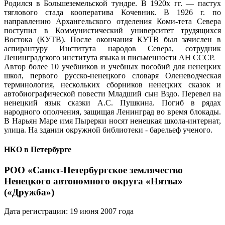
Родился в Большеземельской тундре. В 1920х гг. — пастух
тяглового стада кооператива Кочевник. В 1926 г. по
направлению Архангельского отделения Коми-тета Севера
поступил в Коммунистический университет трудящихся
Востока (КУТВ). После окончания КУТВ был зачислен в
аспирантуру Института народов Севера, сотрудник
Ленинградского института языка и письменности АН СССР.
Автор более 10 учебников и учебных пособий для ненецких
школ, первого русско-ненецкого словаря Оленеводческая
терминология, нескольких сборников ненецких сказок и
автобиографической повести Младший сын Вэдо. Перевел на
ненецкий язык сказки А.С. Пушкина. Погиб в рядах
народного ополчения, защищая Ленинград во время блокады.
В Нарьян Маре имя Пырерки носят ненецкая школа-интернат,
улица. На здании окружной библиотеки - барельеф ученого.
НКО в Петербурге
РОО «Санкт-Петербургское землячество
Ненецкого автономного округа «Нятва»
(«Дружба»)
Дата регистрации: 19 июня 2007 года