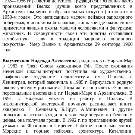
(1924–1956 гг.) советов депутатов трудящихся. Основная часть
произведений Вылко (лучше всего представленных в
Архангельском музее изобразительных искусств) относится к
1950-м годам. Это написанные маслом пейзажи заполярного
побережья, в основном безлюдные, лишь кое-где оживленные
приметами жилья и охоты, малыми человечками и фигурками
животных. В совокупности своей эти полотна составляют
самобытную главу в традиции мирового «наивного
искусства». Умер Вылко в Архангельске 29 сентября 1960
года.
Выучейская Надежда Алексеевна
, родилась в г. Нарьян-Мар
в 1963 г. Член Союза художников РФ. После окончания
Ненецкой школы-интернат поступила на художественно-
графическое отделение пединститута им. Герцена в
Ленинград, который закончила в 1985 г. Вернулась в родную
школу учителем рисования. Тогда же и состоялись её первые
персональные выставки в г.г. Нарьян-Маре и Архангельске. В
1991 г. Надежда уезжает на работу в Польшу. В
итролигаторской мастерской вручную расписывает книги
акварелью Г. Сенкевич, Б.Прут, А.Мицкевич и другие
польские классики уходили к коллекционерам по бешеным
ценам, она получала гроши. В 1992 г. по приглашению друзей
уезжает во Францию в Пиренеи. Работает пастелью, много.
Морские и горные пейзажи, архитектура Каталонии,