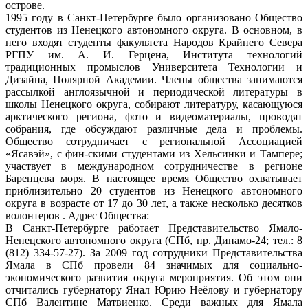
острове.
1995 году в Санкт-Петербурге было организовано Общество
студентов из Ненецкого автономного округа. В основном, в
него входят студенты факультета Народов Крайнего Севера
РГПУ им. А. И. Герцена, Института технологий
традиционных промыслов Университета Технологии и
Дизайна, Полярной Академии. Члены общества занимаются
рассылкой англоязычной и периодической литературы в
школы Ненецкого округа, собирают литературу, касающуюся
арктического региона, фото и видеоматериалы, проводят
собрания, где обсуждают различные дела и проблемы.
Общество сотрудничает с региональной Ассоциацией
«Ясавэй», с фин-скими студентами из Хельсинки и Тампере;
участвует в международном сотрудничестве в регионе
Баренцева моря. В настоящее время Общество охватывает
приблизительно 20 студентов из Ненецкого автономного
округа в возрасте от 17 до 30 лет, а также несколько десятков
волонтеров . Адрес Общества:
В Санкт-Петербурге работает Представительство Ямало-
Ненецского автономного округа (СПб, пр. Динамо-24; тел.: 8
(812) 334-57-27). За 2009 год сотрудники Представительства
Ямала в СПб провели 84 значимых для социально-
экономического развития округа мероприятия. Об этом они
отчитались губернатору Янал Юрию Неёлову и губернатору
СПб Валентине Матвиенко. Среди важных для Ямала