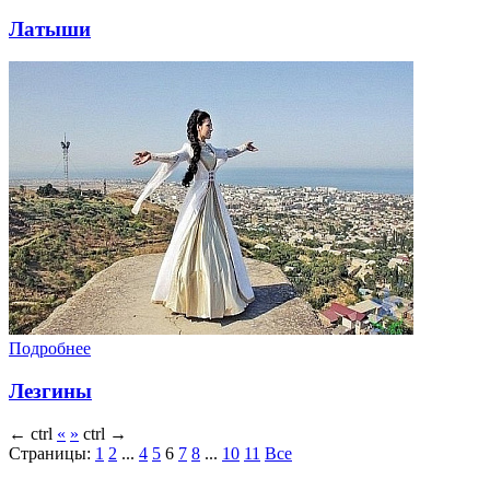
Латыши
Подробнее
Лезгины
←
ctrl
«
»
ctrl
→
Страницы:
1
2
...
4
5
6
7
8
...
10
11
Все