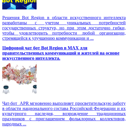
Решения Вot Region в области искусственного интеллекта
разработаны с учетом уникальных потребностей
государственных структур, но при этом достаточно гибки,
чтобы удовлетворить потребности любой организации,
стремящейся к улучшению коммуникации и ...
Цифровой чат бот Вot Region в MAX для
правительственных коммуникаций и жителей на основе
искусственного интеллекта.
Чат-бот APR мгновенно выполняет просветительскую работу
в области национального состава Российской Федерации и их
культурного наследия, возрождение традиционных
праздников с приглашением фольклорных коллективов,
народных ...