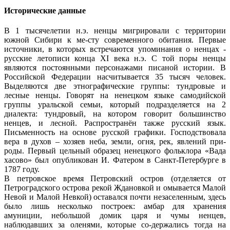
Исторические данные
В 1 тысячелетии н.э. ненцы мигрировали с территории
южной Сибири к ме-сту современного обитания. Первые
источники, в которых встречаются упоминания о ненцах -
русские летописи конца XI века н.э. С той поры ненцы
являются постоянными персонажами писаной истории. В
Российской Федерации насчитывается 35 тысяч человек.
Выделяются две этнографические группы: тундровые и
лесные ненцы. Говорят на ненецком языке самодийской
группы уральской семьи, который подразделяется на 2
диалекта: тундровый, на котором говорит большинство
ненцев, и лесной. Распространён также русский язык.
Письменность на основе русской графики. Господствовала
вера в духов – хозяев неба, земли, огня, рек, явлений при-
роды. Первый цельный образец ненецкого фольклора «Вада
хасово» был опубликован И. Фатером в Санкт-Петербурге в
1787 году.
В петровское время Петровский остров (отделяется от
Петроградского острова рекой Ждановкой и омывается Малой
Невой и Малой Невкой) оставался почти незаселенным, здесь
было лишь несколько построек: амбар для хранения
амуниции, небольшой домик царя и чумы ненцев,
наблюдавших за оленями, которые со-держались тогда на