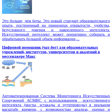
Это больше, чем боты. Это новый стандарт образовательного
опыта, построенный на принципах открытости, удобства,
безусловного доверия и накопленного интеллекта.
Искусственный интеллект может оперативно собирать и
обрабатывать большой объем информации,...
Цифровой помощник (чат-бот) для образовательных
учреждений, институтов, университетов и академий в
мессенджере Макс
Автоматизированная Система Мониторинга Искусственных
Сооружений АСМИС с использованием искусственного
интеллекта (мосты, эстакады и путепроводы) в реальном
масштабе времени, с возможностью анализа, оценки и