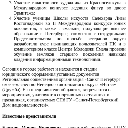
Участие талантливого художника из Красноселькупа в
Международном конкурсе ледовых фигур во дворе
Эрмитажа;
Участие ученицы Школы искусств Салехарда Лизы
Костогладовой во II Международном конкурсе юных
вокалистов, а также - ямальцы, получающие высшее
образование в Петербурге, совместно с сотрудниками
Представительства по просьбе ветеранов округа
разработали курс начинающих пользователей ПК и в
компьютерном классе Центра Молодежи Ямала провели
обучение земляков старшего поколения навыкам
владения информационными технологиями.
Сегодня в городе работает и находится в стадии
юридического оформления уставных документов
Региональная общественная организация «Санкт-Петербург-
ское землячество Ненецкого автономного округа «Нятва»
(Дружба). Его представители общаются, встречаются на
мероприятиях, участвуют в спортивных состязаниях и
праздниках, организуемых СПб ГУ «Санкт-Петербургский
Дом национальностей».
Известные представители
Бармич Мария Яковлевна
- почетный профессор РГПУ