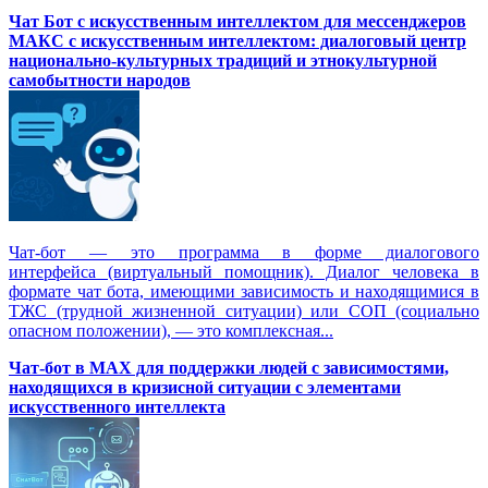
Чат Бот с искусственным интеллектом для мессенджеров
МАКС с искусственным интеллектом: диалоговый центр
национально-культурных традиций и этнокультурной
самобытности народов
Чат-бот — это программа в форме диалогового
интерфейса (виртуальный помощник). Диалог человека в
формате чат бота, имеющими зависимость и находящимися в
ТЖС (трудной жизненной ситуации) или СОП (социально
опасном положении), — это комплексная...
Чат-бот в MAX для поддержки людей с зависимостями,
находящихся в кризисной ситуации с элементами
искусственного интеллекта