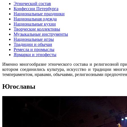
Этнический состав
Конфессии Петербурга
Национальные праздники
Национальная одежда
Национальные кухни
Творческие коллективы
Музыкальные инструменты
Национальные игры
Традиции и обычаи
Ремесла и промыслы
Ярмарки и этнофесты
Именно многообразие этнического состава и религиозной при
котором соединились культура, искусство и традиции мног
темпераментом, нравами, обычаями, религиозными предпочте
Югославы