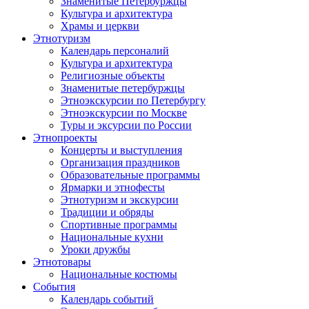
Знаменитые Петербуржцы
Культура и архитектура
Храмы и церкви
Этнотуризм
Календарь персоналий
Культура и архитектура
Религиозные объекты
Знаменитые петербуржцы
Этноэкскурсии по Петербургу
Этноэкскурсии по Москве
Туры и эксурсии по России
Этнопроекты
Концерты и выступления
Организация праздников
Образовательные программы
Ярмарки и этнофесты
Этнотуризм и экскурсии
Традиции и обряды
Спортивные программы
Национальные кухни
Уроки дружбы
Этнотовары
Национальные костюмы
События
Календарь событий