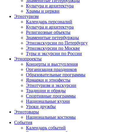
Знаменитые Петербуржцы
Культура и архитектура
Храмы и церкви
Этнотуризм
Календарь персоналий
Культура и архитектура
Религиозные объекты
Знаменитые петербуржцы
Этноэкскурсии по Петербургу
Этноэкскурсии по Москве
Туры и эксурсии по России
Этнопроекты
Концерты и выступления
Организация праздников
Образовательные программы
Ярмарки и этнофесты
Этнотуризм и экскурсии
Традиции и обряды
Спортивные программы
Национальные кухни
Уроки дружбы
Этнотовары
Национальные костюмы
События
Календарь событий