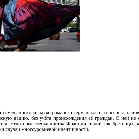
) смешанного кельтско-романско-германского этногенеза, осно
ескую нацию, без учёта происхождения её граждан. С ней не 
тся. Некоторые меньшинства Франции, такие как бретонцы, 
ки случаи многоуровневой идентичности.