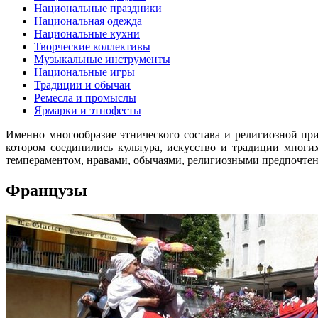
Национальные праздники
Национальная одежда
Национальные кухни
Творческие коллективы
Музыкальные инструменты
Национальные игры
Традиции и обычаи
Ремесла и промыслы
Ярмарки и этнофесты
Именно многообразие этнического состава и религиозной при
котором соединились культура, искусство и традиции мног
темпераментом, нравами, обычаями, религиозными предпочте
Французы