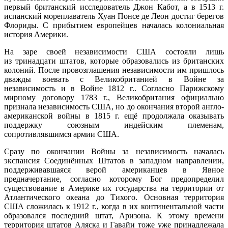
первый британский исследователь Джон Кабот, а в 1513 г.
испанский мореплаватель Хуан Понсе де Леон достиг берегов
Флориды. С прибытием европейцев началась колониальная
история Америки.
На заре своей независимости США состояли лишь
из тринадцати штатов, которые образовались из британских
колоний. После провозглашения независимости им пришлось
дважды воевать с Великобританией в Войне за
независимость и в Войне 1812 г.. Согласно Парижскому
мирному договору 1783 г., Великобритания официально
признала независимость США, но до окончания второй англо-
американской войны в 1815 г. ещё продолжала оказывать
поддержку союзным индейским племенам,
сопротивлявшимся армии США.
Сразу по окончании Войны за независимость началась
экспансия Соединённых Штатов в западном направлении,
поддерживавшаяся верой американцев в Явное
предначертание, согласно которому Бог предопределил
существование в Америке их государства на территории от
Атлантического океана до Тихого. Основная территория
США сложилась к 1912 г., когда в их континентальной части
образовался последний штат, Аризона. К этому времени
территория штатов Аляска и Гавайи тоже уже принадлежала