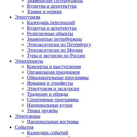
Знаменитые Петербуржцы
Культура и архитектура
Храмы и церкви
Этнотуризм
Календарь персоналий
Культура и архитектура
Религиозные объекты
Знаменитые петербуржцы
Этноэкскурсии по Петербургу
Этноэкскурсии по Москве
Туры и эксурсии по России
Этнопроекты
Концерты и выступления
Организация праздников
Образовательные программы
Ярмарки и этнофесты
Этнотуризм и экскурсии
Традиции и обряды
Спортивные программы
Национальные кухни
Уроки дружбы
Этнотовары
Национальные костюмы
События
Календарь событий