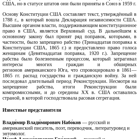
США, но в статусе штатов они были приняты в Союз в 1959 г.
Основу Конституции США составляет текст, утверждённый в
1788 г., в который вошла Декларация независимости США.
Высшим органом власти, поддерживающим конституционное
право в США, является Верховный суд. В дальнейшем к
основному закону был принят ряд поправок, которыми, в
частности, было запрещено рабство (Тринадцатая поправка к
Конституции США, 1865 г.) и предоставлено право голоса
женщинам (Девятнадцатая поправка, 1920 г.). Запрещение
рабства было болезненным процессом, который затрагивал
интересы многих граждан и обширных
регионов американского Юга, что спровоцировало в 1861—
1865 гг. распад государства и гражданскую войну. За ней
последовал длительный период Реконструкции. Несмотря на
запрещение рабства, итоги Реконструкции были
компромиссными, и до середины ХХ в. США оставались
страной, в которой господствовала расовая сегрегация.
Известные представители
Влади́мир Влади́мирович Набо́ков
— русский и
американский писатель, поэт, переводчик, литературовед и
энтомолог.