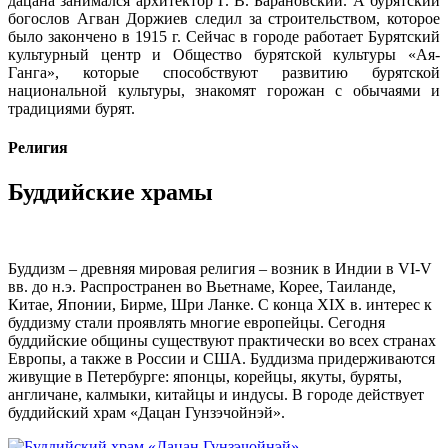
дацана занимался архитектор Г. В. Барановский. А бурятский
богослов Агван Доржиев следил за строительством, которое
было закончено в 1915 г. Сейчас в городе работает Бурятский
культурный центр и Общество бурятской культуры «Ая-
Ганга», которые способствуют развитию бурятской
национальной культуры, знакомят горожан с обычаями и
традициями бурят.
Религия
Буддийские храмы
Буддизм – древняя мировая религия – возник в Индии в VI-V
вв. до н.э. Распространен во Вьетнаме, Корее, Таиланде,
Китае, Японии, Бирме, Шри Ланке. С конца XIX в. интерес к
буддизму стали проявлять многие европейцы. Сегодня
буддийские общины существуют практически во всех странах
Европы, а также в России и США. Буддизма придерживаются
живущие в Петербурге: японцы, корейцы, якуты, буряты,
англичане, калмыки, китайцы и индусы. В городе действует
буддийский храм «Дацан Гунзэчойнэй».