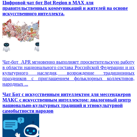
Цифровой чат бот Вot Region в MAX для
правительственных коммуникаций и жителей на основе
искусственного интеллекта.
Чат-бот APR мгновенно выполняет просветительскую работу
в области национального состава Российской Федерации и их
культурного наследия, возрождение традиционных
праздников с приглашением фольклорных коллективов,
народных ...
Чат Бот с искусственным интеллектом для мессенджеров
МАКС с искусственным интеллектом: диалоговый центр
национально-культурных традиций и этнокультурной
самобытности народов