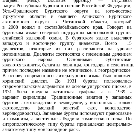
Burjaten (нем.), Bouriates (франц.) — титульная
нация Республики Бурятия в составе Российской Федерации,
Усть-Ордынского Бурятского округа на юго-востоке
Иркутской области и бывшего Агинского Бурятского
автономного округа в Читинской области, который
в 2008 вошел в составЗабайкальского края. Говорят на
бурятском языке северной подгруппы монгольской группы
алтайской языковой семьи. В бурятском языке выделяют
западную и восточную группу диалектов. Всего - 15
диалектов, некоторые из них различаются на уровне
непонимания. Диалекты соотносятся с племенным делением
бурятского народа. Основными субэтносами
являются эхириты, булагаты, хоринцы, хонгодоры и селенгинц
причем последнее название не этническое, а географическое.
В основу современного литературного языка был положен
хоринский диалект. До 1931 буряты пользовались
старомонгольским алфавитом на основе уйгурского письма, в
1931 была введена латинская графика, а в 1939 -
вариант кириллицы. Традиционные занятия у западных
бурятов - скотоводство и земледелие, у восточных - только
скотоводство (мелкий рогатый скот, коневодство,
верблюдоводство). Западные буряты исповедуют православие
и шаманизм, а восточные - буддизм ламаистского толка. По
антропологическому типу буряты принадлежат центрально-
азиатскому типу монголоидной расы.