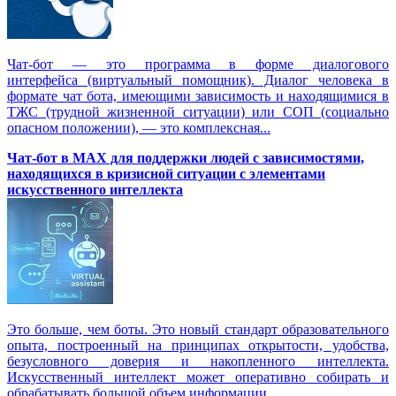
Чат-бот — это программа в форме диалогового
интерфейса (виртуальный помощник). Диалог человека в
формате чат бота, имеющими зависимость и находящимися в
ТЖС (трудной жизненной ситуации) или СОП (социально
опасном положении), — это комплексная...
Чат-бот в MAX для поддержки людей с зависимостями,
находящихся в кризисной ситуации с элементами
искусственного интеллекта
Это больше, чем боты. Это новый стандарт образовательного
опыта, построенный на принципах открытости, удобства,
безусловного доверия и накопленного интеллекта.
Искусственный интеллект может оперативно собирать и
обрабатывать большой объем информации,...