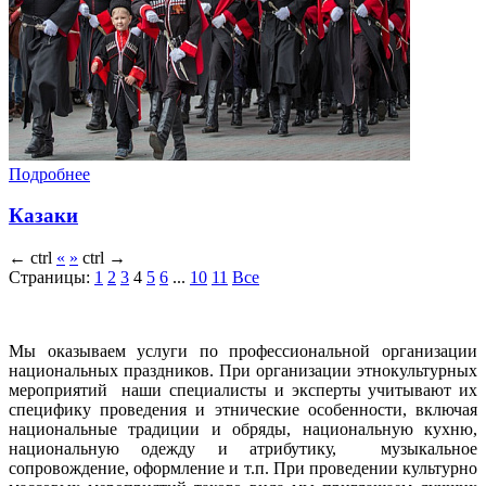
Подробнее
Казаки
←
ctrl
«
»
ctrl
→
Страницы:
1
2
3
4
5
6
...
10
11
Все
Мы оказываем услуги по профессиональной организации
национальных праздников. При организации этнокультурных
мероприятий наши специалисты и эксперты учитывают их
специфику проведения и этнические особенности, включая
национальные традиции и обряды, национальную кухню,
национальную одежду и атрибутику, музыкальное
сопровождение, оформление и т.п. При проведении культурно