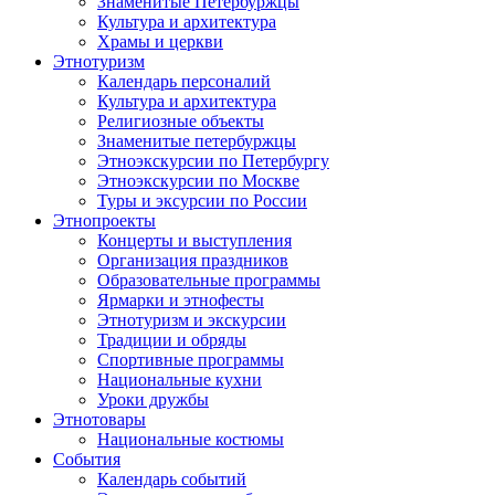
Знаменитые Петербуржцы
Культура и архитектура
Храмы и церкви
Этнотуризм
Календарь персоналий
Культура и архитектура
Религиозные объекты
Знаменитые петербуржцы
Этноэкскурсии по Петербургу
Этноэкскурсии по Москве
Туры и эксурсии по России
Этнопроекты
Концерты и выступления
Организация праздников
Образовательные программы
Ярмарки и этнофесты
Этнотуризм и экскурсии
Традиции и обряды
Спортивные программы
Национальные кухни
Уроки дружбы
Этнотовары
Национальные костюмы
События
Календарь событий