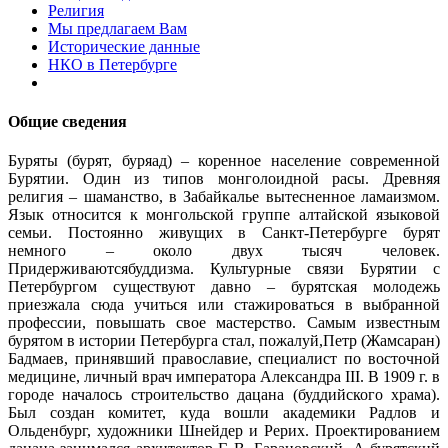
Религия
Мы предлагаем Вам
Исторические данные
НКО в Петербурге
Общие сведения
Буряты (бурят, буряад) – коренное население современной
Бурятии. Один из типов монголоидной расы. Древняя
религия – шаманство, в Забайкалье вытесненное ламаизмом.
Язык относится к монгольской группе алтайской языковой
семьи. Постоянно живущих в Санкт-Петербурге бурят
немного – около двух тысяч человек.
Придерживаютсябуддизма. Культурные связи Бурятии с
Петербургом существуют давно – бурятская молодежь
приезжала сюда учиться или стажироваться в выбранной
профессии, повышать свое мастерство. Самым известным
бурятом в истории Петербурга стал, пожалуй,Петр (Жамсаран)
Бадмаев, принявший православие, специалист по восточной
медицине, личный врач императора Александра III. В 1909 г. в
городе началось строительство дацана (буддийского храма).
Был создан комитет, куда вошли академики Радлов и
Ольденбург, художники Шнейдер и Рерих. Проектированием