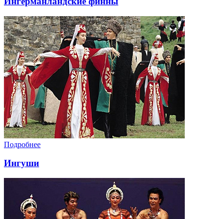
Ингерманландские финны
Подробнее
Ингуши