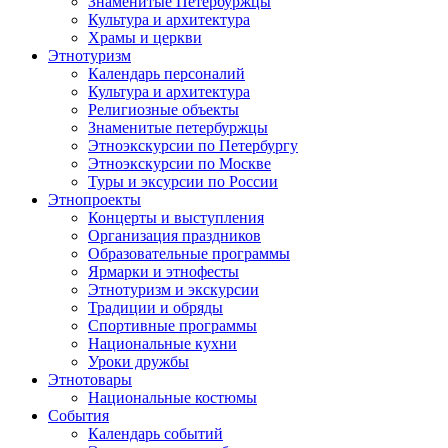
Знаменитые Петербуржцы
Культура и архитектура
Храмы и церкви
Этнотуризм
Календарь персоналий
Культура и архитектура
Религиозные объекты
Знаменитые петербуржцы
Этноэкскурсии по Петербургу
Этноэкскурсии по Москве
Туры и эксурсии по России
Этнопроекты
Концерты и выступления
Организация праздников
Образовательные программы
Ярмарки и этнофесты
Этнотуризм и экскурсии
Традиции и обряды
Спортивные программы
Национальные кухни
Уроки дружбы
Этнотовары
Национальные костюмы
События
Календарь событий