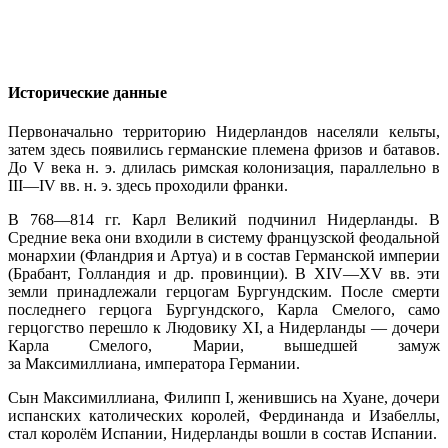
Исторические данные
Первоначально территорию Нидерландов населяли кельты,
затем здесь появились германские племена фризов и батавов.
До V века н. э. длилась римская колонизация, параллельно в
III—IV вв. н. э. здесь проходили франки.
В 768—814 гг. Карл Великий подчинил Нидерланды. В
Средние века они входили в систему французской феодальной
монархии (Фландрия и Артуа) и в состав Германской империи
(Брабант, Голландия и др. провинции). В XIV—XV вв. эти
земли принадлежали герцогам Бургундским. После смерти
последнего герцога Бургундского, Карла Смелого, само
герцогство перешло к Людовику XI, а Нидерланды — дочери
Карла Смелого, Марии, вышедшей замуж
за Максимиллиана, императора Германии.
Сын Максимиллиана, Филипп I, женившись на Хуане, дочери
испанских католических королей, Фердинанда и Изабеллы,
стал королём Испании, Нидерланды вошли в состав Испании.