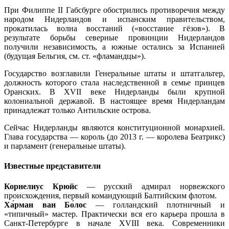
При Филиппе II Габсбурге обострились противоречия между
народом Нидерландов и испанским правительством,
прокатилась волна восстаний («восстание гёзов»). В
результате борьбы северные провинции Нидерландов
получили независимость, а южные остались за Испанией
(будущая Бельгия, см. ст. «фламандцы»).
Государство возглавили Генеральные штаты и штатгальтер,
должность которого стала наследственной в семье принцев
Оранских. В XVII веке Нидерланды были крупной
колониальной державой. В настоящее время Нидерландам
принадлежат только Антильские острова.
Сейчас Нидерланды являются конституционной монархией.
Глава государства — король (до 2013 г. — королева Беатрикс)
и парламент (генеральные штаты).
Известные представители
Корнелиус Крюйс
— русский адмирал норвежского
происхождения, первый командующий Балтийским флотом.
Ха́рман ван Бо́лос
— голландский плотничный и
«типичный» мастер. Практически вся его карьера прошла в
Санкт-Петербурге в начале XVIII века. Современники