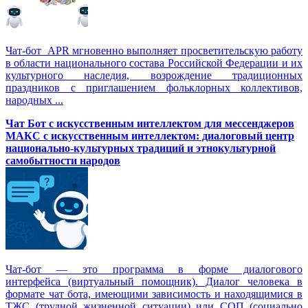
Чат-бот APR мгновенно выполняет просветительскую работу
в области национального состава Российской Федерации и их
культурного наследия, возрождение традиционных
праздников с приглашением фольклорных коллективов,
народных ...
Чат Бот с искусственным интеллектом для мессенджеров
МАКС с искусственным интеллектом: диалоговый центр
национально-культурных традиций и этнокультурной
самобытности народов
Чат-бот — это программа в форме диалогового
интерфейса (виртуальный помощник). Диалог человека в
формате чат бота, имеющими зависимость и находящимися в
ТЖС (трудной жизненной ситуации) или СОП (социально