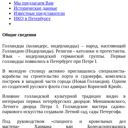
Мы предлагаем Вам
Исторические данные
Известные представители
НКО в Петербурге
Общие сведения
Голландцы (холандерс, нидерландцы) – народ, населяющий
Голландию (Нидерланды). Религия – католики и протестанты.
Язык – нидерландский германской группы. Первые
голландцы появились в Петербурге при Петре I.
В молодую столицу активно приглашались специалисты-
корабелы на строительство порта и судоверфи, комплекса
построек в западной части города (Новая Голландия). Одним
из создателей русского флота стал адмирал Корнелий Крюйc.
Влияние голландской культурной традиции видно в
интерьерах первых петербургских дворцов: Меншиковского,
Летнего дворца Петра I. Голландские мастера садово-
паркового искусства создавали Летний сад, сады Петергофа.
Под руководством «спицного и кровельных дел
мастера» Хармана ван Болесасооружались