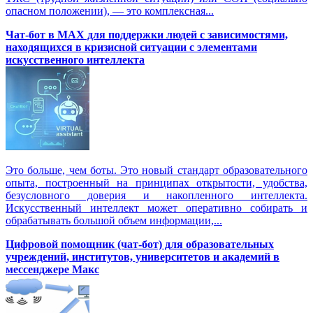
опасном положении), — это комплексная...
Чат-бот в MAX для поддержки людей с зависимостями,
находящихся в кризисной ситуации с элементами
искусственного интеллекта
Это больше, чем боты. Это новый стандарт образовательного
опыта, построенный на принципах открытости, удобства,
безусловного доверия и накопленного интеллекта.
Искусственный интеллект может оперативно собирать и
обрабатывать большой объем информации,...
Цифровой помощник (чат-бот) для образовательных
учреждений, институтов, университетов и академий в
мессенджере Макс