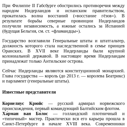
При Филиппе II Габсбурге обострились противоречия между
народом Нидерландов и испанским правительством,
прокатилась волна восстаний («восстание гёзов»). В
результате борьбы северные провинции Нидерландов
получили независимость, а южные остались за Испанией
(будущая Бельгия, см. ст. «фламандцы»).
Государство возглавили Генеральные штаты и штатгальтер,
должность которого стала наследственной в семье принцев
Оранских. В XVII веке Нидерланды были крупной
колониальной державой. В настоящее время Нидерландам
принадлежат только Антильские острова.
Сейчас Нидерланды являются конституционной монархией.
Глава государства — король (до 2013 г. — королева Беатрикс)
и парламент (генеральные штаты).
Известные представители
Корнелиус Крюйс
— русский адмирал норвежского
происхождения, первый командующий Балтийским флотом.
Ха́рман ван Бо́лос
— голландский плотничный и
«типичный» мастер. Практически вся его карьера прошла в
Санкт-Петербурге в начале XVIII века. Современники