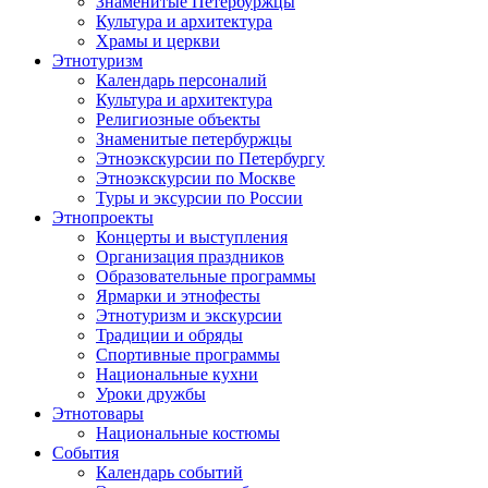
Знаменитые Петербуржцы
Культура и архитектура
Храмы и церкви
Этнотуризм
Календарь персоналий
Культура и архитектура
Религиозные объекты
Знаменитые петербуржцы
Этноэкскурсии по Петербургу
Этноэкскурсии по Москве
Туры и эксурсии по России
Этнопроекты
Концерты и выступления
Организация праздников
Образовательные программы
Ярмарки и этнофесты
Этнотуризм и экскурсии
Традиции и обряды
Спортивные программы
Национальные кухни
Уроки дружбы
Этнотовары
Национальные костюмы
События
Календарь событий