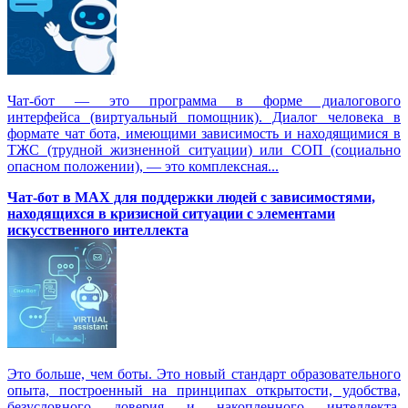
Чат-бот — это программа в форме диалогового
интерфейса (виртуальный помощник). Диалог человека в
формате чат бота, имеющими зависимость и находящимися в
ТЖС (трудной жизненной ситуации) или СОП (социально
опасном положении), — это комплексная...
Чат-бот в MAX для поддержки людей с зависимостями,
находящихся в кризисной ситуации с элементами
искусственного интеллекта
Это больше, чем боты. Это новый стандарт образовательного
опыта, построенный на принципах открытости, удобства,
безусловного доверия и накопленного интеллекта.