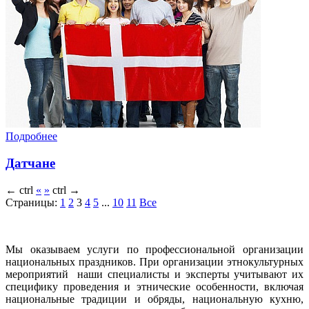
Подробнее
Датчане
←
ctrl
«
»
ctrl
→
Страницы:
1
2
3
4
5
...
10
11
Все
Мы оказываем услуги по профессиональной организации
национальных праздников. При организации этнокультурных
мероприятий наши специалисты и эксперты учитывают их
специфику проведения и этнические особенности, включая
национальные традиции и обряды, национальную кухню,