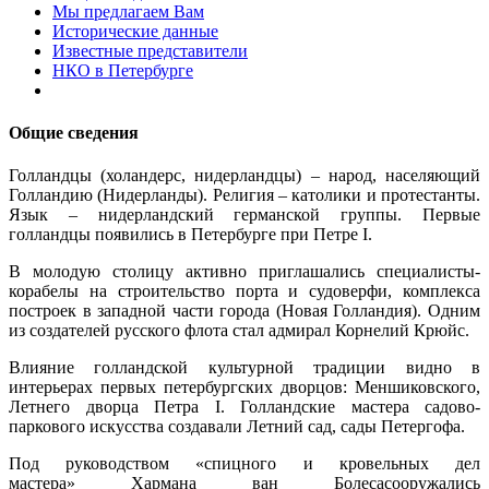
Мы предлагаем Вам
Исторические данные
Известные представители
НКО в Петербурге
Общие сведения
Голландцы (холандерс, нидерландцы) – народ, населяющий
Голландию (Нидерланды). Религия – католики и протестанты.
Язык – нидерландский германской группы. Первые
голландцы появились в Петербурге при Петре I.
В молодую столицу активно приглашались специалисты-
корабелы на строительство порта и судоверфи, комплекса
построек в западной части города (Новая Голландия). Одним
из создателей русского флота стал адмирал Корнелий Крюйc.
Влияние голландской культурной традиции видно в
интерьерах первых петербургских дворцов: Меншиковского,
Летнего дворца Петра I. Голландские мастера садово-
паркового искусства создавали Летний сад, сады Петергофа.
Под руководством «спицного и кровельных дел
мастера» Хармана ван Болесасооружались