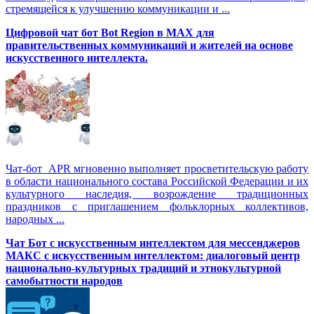
стремящейся к улучшению коммуникации и ...
Цифровой чат бот Вot Region в MAX для
правительственных коммуникаций и жителей на основе
искусственного интеллекта.
Чат-бот APR мгновенно выполняет просветительскую работу
в области национального состава Российской Федерации и их
культурного наследия, возрождение традиционных
праздников с приглашением фольклорных коллективов,
народных ...
Чат Бот с искусственным интеллектом для мессенджеров
МАКС с искусственным интеллектом: диалоговый центр
национально-культурных традиций и этнокультурной
самобытности народов