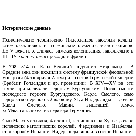
Исторические данные
Первоначально территорию Нидерландов населяли кельты,
затем здесь появились германские племена фризов и батавов.
До V века н. э. длилась римская колонизация, параллельно в
III—IV вв. н. э. здесь проходили франки.
В 768—814 гг. Карл Великий подчинил Нидерланды. В
Средние века они входили в систему французской феодальной
монархии (Фландрия и Артуа) и в состав Германской империи
(Брабант, Голландия и др. провинции). В XIV—XV вв. эти
земли принадлежали герцогам Бургундским. После смерти
последнего герцога Бургундского, Карла Смелого, само
герцогство перешло к Людовику XI, а Нидерланды — дочери
Карла Смелого, Марии, вышедшей замуж
за Максимиллиана, императора Германии.
Сын Максимиллиана, Филипп I, женившись на Хуане, дочери
испанских католических королей, Фердинанда и Изабеллы,
стал королём Испании, Нидерланды вошли в состав Испании.