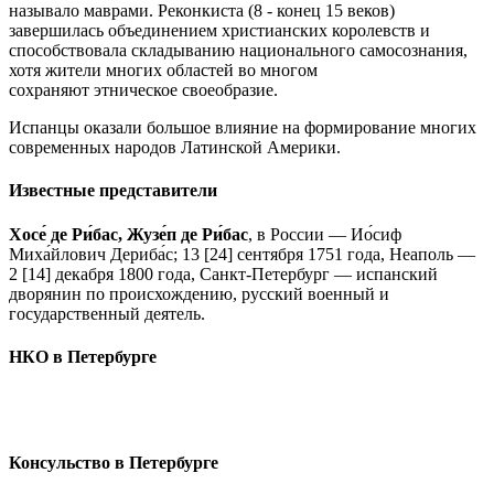
называло маврами. Реконкиста (8 - конец 15 веков)
завершилась объединением христианских королевств и
способствовала складыванию национального самосознания,
хотя жители многих областей во многом
сохраняют этническое своеобразие.
Испанцы оказали большое влияние на формирование многих
современных народов Латинской Америки.
Известные представители
Хосе́ де Ри́бас, Жузе́п де Ри́бас
, в России — Ио́сиф
Миха́йлович Дериба́с; 13 [24] сентября 1751 года, Неаполь —
2 [14] декабря 1800 года, Санкт-Петербург — испанский
дворянин по происхождению, русский военный и
государственный деятель.
НКО в Петербурге
Консульство в Петербурге