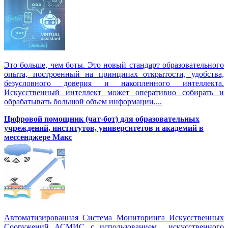
Это больше, чем боты. Это новый стандарт образовательного
опыта, построенный на принципах открытости, удобства,
безусловного доверия и накопленного интеллекта.
Искусственный интеллект может оперативно собирать и
обрабатывать большой объем информации,...
Цифровой помощник (чат-бот) для образовательных
учреждений, институтов, университетов и академий в
мессенджере Макс
Автоматизированная Система Мониторинга Искусственных
Сооружений АСМИС с использованием искусственного