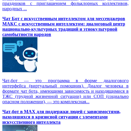
праздников с приглашением фольклорных коллективов,
народных ...
Чат Бот с искусственным интеллектом для мессенджеров
МАКС с искусственным интеллектом: диалоговый центр
национально-культурных традиций и этнокультурной
самобытности народов
Чат-бот — это программа в форме диалогового
интерфейса (виртуальный помощник). Диалог человека в
формате чат бота, имеющими зависимость и находящимися в
ТЖС (трудной жизненной ситуации) или СОП (социально
опасном положении), — это комплексная...
Чат-бот в MAX для поддержки людей с зависимостями,
находящихся в кризисной ситуации с элементами
искусственного интеллекта