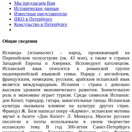
Мы предлагаем Вам
Исторические данные
Известные представители
НКО в Петербурге
Консульство в Петербурге
Общие сведения
Испанцы (эспаньолес) – народ, проживающий на
Пиренейском полуострове (ок. 43 млн), а также в странах
Западной Европы и Америки. Исповедуют католицизм.
Испанский язык относится к романской группе
индоевропейской языковой семьи. Наряду с английским,
французским, немецким, русским, арабским испанский язык
является международным. Испания – страна с довольно
высоким уровнем экономического развития. Значительную
роль в экономике играет туризм. Среди символов Испании:
дон Кихот, тореадор, гитара, зажигательные танцы. Испанская
культура оказывала влияние на культуру других стран.
Француз Ж. Бизе написал оперу «Кармен», испанские мотивы
звучат в балете «Дон Кихот» Л. Минкуса. Многие русские
писатели и поэты использовали в своем творчестве
испанскую тему. В год 300-летия Санкт-Петербурга