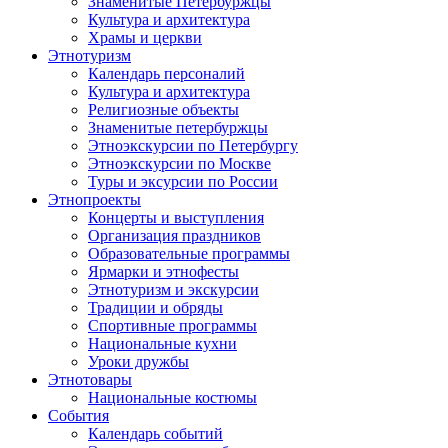
Знаменитые Петербуржцы
Культура и архитектура
Храмы и церкви
Этнотуризм
Календарь персоналий
Культура и архитектура
Религиозные объекты
Знаменитые петербуржцы
Этноэкскурсии по Петербургу
Этноэкскурсии по Москве
Туры и эксурсии по России
Этнопроекты
Концерты и выступления
Организация праздников
Образовательные программы
Ярмарки и этнофесты
Этнотуризм и экскурсии
Традиции и обряды
Спортивные программы
Национальные кухни
Уроки дружбы
Этнотовары
Национальные костюмы
События
Календарь событий