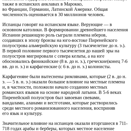
также в испанских анклавах в Марокко,
во Франции, Германии, Латинской Америке. Общая
численность оценивается в 30 миллионов человек.
Испанцы говорят на испанском языке. Верующие — в
основном католики. В формировании древнейшего населения
Испании решающую роль сыграли племена иберов,
создавших в эпоху бронзы на юго-востоке Пиренейского
полуострова альмерийскую культуру (3 тысячелетие до н. э.).
В первой половине первого тысячелетия до нашей эры на
полуостров мигрировали с севера кельты, а на юге
обосновались финикийские (8 в. до н. э.), греческие(конец 7-6
вв. до н. э.) и карфагенские (с 6 в. до н. э.) колонисты.
Карфагеняне были вытеснены римлянами, которые (2 в. до н.
э. — 5 в. н. э.) оказали большое влияние на местные племена
и, в частности, положили начало созданию местных
романских языков на основе народной латыни. В 5-6 веках
Пиренейский полуостров был завоеван свевами,
вандалами, аланами и вестготами, которые растворились
среди местного романизованного населения, восприняв
его язык и культуру.
Значительное влияние на испанцев оказали вторгшиеся в 711-
718 годах арабы и берберы, которых местное население