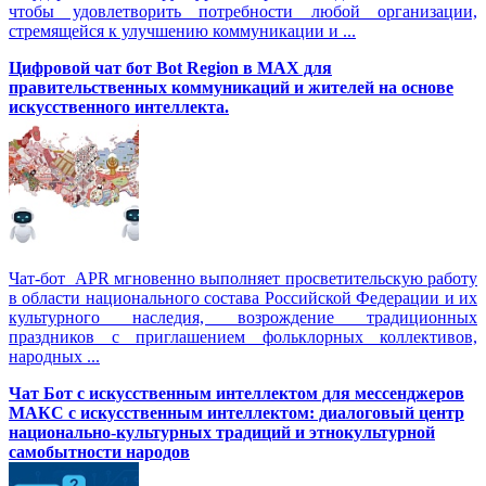
чтобы удовлетворить потребности любой организации,
стремящейся к улучшению коммуникации и ...
Цифровой чат бот Вot Region в MAX для
правительственных коммуникаций и жителей на основе
искусственного интеллекта.
Чат-бот APR мгновенно выполняет просветительскую работу
в области национального состава Российской Федерации и их
культурного наследия, возрождение традиционных
праздников с приглашением фольклорных коллективов,
народных ...
Чат Бот с искусственным интеллектом для мессенджеров
МАКС с искусственным интеллектом: диалоговый центр
национально-культурных традиций и этнокультурной
самобытности народов