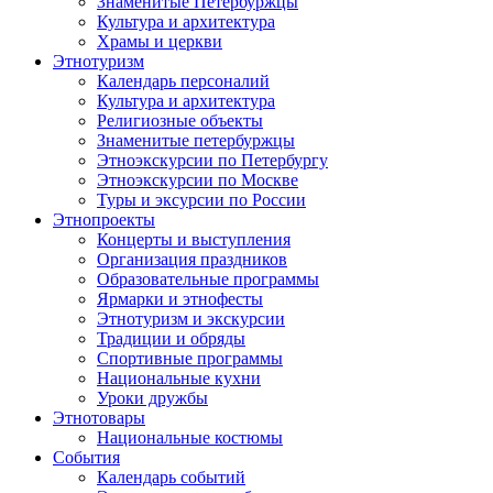
Знаменитые Петербуржцы
Культура и архитектура
Храмы и церкви
Этнотуризм
Календарь персоналий
Культура и архитектура
Религиозные объекты
Знаменитые петербуржцы
Этноэкскурсии по Петербургу
Этноэкскурсии по Москве
Туры и эксурсии по России
Этнопроекты
Концерты и выступления
Организация праздников
Образовательные программы
Ярмарки и этнофесты
Этнотуризм и экскурсии
Традиции и обряды
Спортивные программы
Национальные кухни
Уроки дружбы
Этнотовары
Национальные костюмы
События
Календарь событий