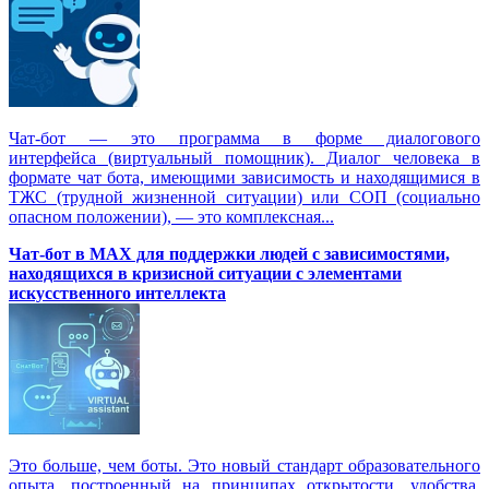
Чат-бот — это программа в форме диалогового
интерфейса (виртуальный помощник). Диалог человека в
формате чат бота, имеющими зависимость и находящимися в
ТЖС (трудной жизненной ситуации) или СОП (социально
опасном положении), — это комплексная...
Чат-бот в MAX для поддержки людей с зависимостями,
находящихся в кризисной ситуации с элементами
искусственного интеллекта
Это больше, чем боты. Это новый стандарт образовательного
опыта, построенный на принципах открытости, удобства,