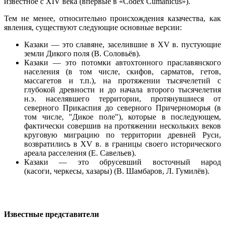
известное с XIV века (впервые в «Codex Cumanicus»).
Тем не менее, относительно происхождения казачества, как
явления, существуют следующие основные версии:
Казаки — это славяне, заселившие в XV в. пустующие
земли Дикого поля (В. Соловьёв).
Казаки — это потомки автохтонного праславянского
населения (в том числе, скифов, сарматов, гетов,
массагетов и т.п.), на протяжении тысячелетий с
глубокой древности и до начала второго тысячелетия
н.э. населявшего территории, протянувшиеся от
северного Прикаспия до северного Причерноморья (в
том числе, "Дикое поле"), которые в последующем,
фактически совершив на протяжении нескольких веков
круговую миграцию по территории древней Руси,
возвратились в XV в. в границы своего исторического
ареала расселения (Е. Савельев).
Казаки — это обрусевший восточный народ
(касоги, черкесы, хазары) (В. Шамбаров, Л. Гумилёв).
Известные представители