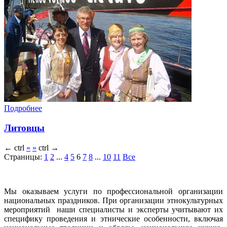
Подробнее
Литовцы
←
ctrl
«
»
ctrl
→
Страницы:
1
2
...
4
5
6
7
8
...
10
11
Все
Мы оказываем услуги по профессиональной организации
национальных праздников. При организации этнокультурных
мероприятий наши специалисты и эксперты учитывают их
специфику проведения и этнические особенности, включая