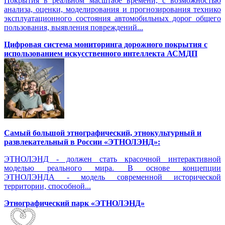
Покрытия в реальном масштабе времени, с возможностью
анализа, оценки, моделирования и прогнозирования технико
эксплуатационного состояния автомобильных дорог общего
пользования, выявления повреждений...
Цифровая система мониторинга дорожного покрытия с
использованием искусственного интеллекта АСМДП
Самый большой этнографический, этнокультурный и
развлекательный в России «ЭТНОЛЭНД»:
ЭТНОЛЭНД - должен стать красочной интерактивной
моделью реального мира. В основе концепции
ЭТНОЛЭНДА - модель современной исторической
территории, способной...
Этнографический парк «ЭТНОЛЭНД»