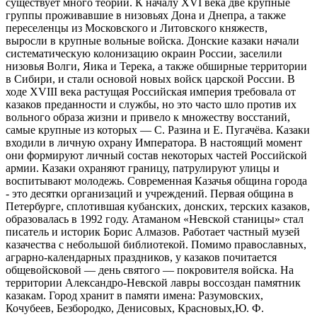
существует много теорий. К началу XVI века две крупные
группы проживавшие в низовьях Дона и Днепра, а также
переселенцы из Московского и Литовского княжеств,
выросли в крупные вольные войска. Донские казаки начали
систематическую колонизацию окраин России, заселили
низовья Волги, Яика и Терека, а также обширные территории
в Сибири, и стали основой новых войск царской России. В
ходе XVIII века растущая Российская империя требовала от
казаков преданности и службы, но это часто шло против их
вольного образа жизни и привело к множеству восстаний,
самые крупные из которых — С. Разина и Е. Пугачёва. Казаки
входили в личную охрану Императора. В настоящий момент
они формируют личный состав некоторых частей Российской
армии. Казаки охраняют границу, патрулируют улицы и
воспитывают молодежь. Современная Казачья община города
- это десятки организаций и учреждений. Первая община в
Петербурге, сплотившая кубанских, донских, терских казаков,
образовалась в 1992 году. Атаманом «Невской станицы» стал
писатель и историк Борис Алмазов. Работает частный музей
казачества с небольшой библиотекой. Помимо православных,
аграрно-календарных праздников, у казаков почитается
общевойсковой — день святого — покровителя войска. На
территории Александро-Невской лавры воссоздан памятник
казакам. Город хранит в памяти имена: Разумовских,
Кочубеев, Безбородко, Денисовых, Красновых,Ю. Ф.