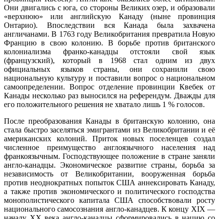
Они двигались с юга, со стороны Великих озер, и образовали
«верхнюю» или английскую Канаду (ныне провинция
Онтарио). Впоследствии вся Канада была захвачена
англичанами. В 1763 году Великобритания превратила Новую
Францию в свою колонию. В борьбе против британского
колониализма франко-канадцы отстояли свой язык
(французский), который в 1968 стал одним из двух
официальных языков страны, они сохранили свою
национальную культуру и поставили вопрос о национальном
самоопределении. Вопрос отделение провинции Квебек от
Канады несколько раз выносился на референдум. Дважды для
его положительного решения не хватало лишь 1 % голосов.
После преобразования Канады в британскую колонию, она
стала быстро заселяться эмигрантами из Великобритании и её
американских колоний. Приток новых поселенцев создал
численное преимущество англоязычного населения над
франкоязычным. Господствующее положение в стране заняли
англо-канадцы. Экономическое развитие страны, борьба за
независимость от Великобритании, вооруженная борьба
против неоднократных попыток США аннексировать Канаду,
а также против экономического и политического господства
монополистического капитала США способствовали росту
национального самосознания англо-канадцев. К концу XIX —
началу XX века англо-канадцы сформировались в нацию со