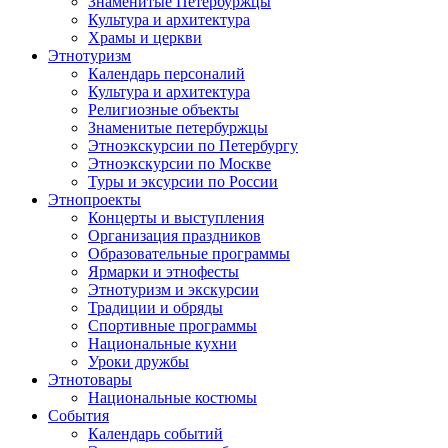
Знаменитые Петербуржцы
Культура и архитектура
Храмы и церкви
Этнотуризм
Календарь персоналий
Культура и архитектура
Религиозные объекты
Знаменитые петербуржцы
Этноэкскурсии по Петербургу
Этноэкскурсии по Москве
Туры и эксурсии по России
Этнопроекты
Концерты и выступления
Организация праздников
Образовательные программы
Ярмарки и этнофесты
Этнотуризм и экскурсии
Традиции и обряды
Спортивные программы
Национальные кухни
Уроки дружбы
Этнотовары
Национальные костюмы
События
Календарь событий