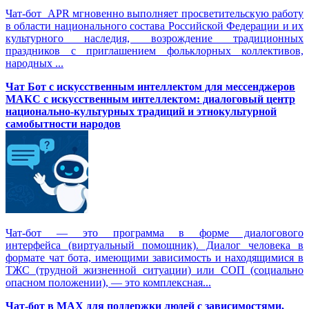
Чат-бот APR мгновенно выполняет просветительскую работу
в области национального состава Российской Федерации и их
культурного наследия, возрождение традиционных
праздников с приглашением фольклорных коллективов,
народных ...
Чат Бот с искусственным интеллектом для мессенджеров
МАКС с искусственным интеллектом: диалоговый центр
национально-культурных традиций и этнокультурной
самобытности народов
Чат-бот — это программа в форме диалогового
интерфейса (виртуальный помощник). Диалог человека в
формате чат бота, имеющими зависимость и находящимися в
ТЖС (трудной жизненной ситуации) или СОП (социально
опасном положении), — это комплексная...
Чат-бот в MAX для поддержки людей с зависимостями,