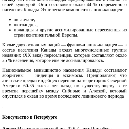
своей культурой. Они составляют около 44 % современного
населения Канады. Этнические компоненты англо-канадцев:
англичане,
шотландцы,
ирландцы и другие ассимилированные переселенцы из
стран континентальной Европы.
Кроме двух основных наций — франко-и англо-канадцев — в
состав населения Канады входят многочисленные группы
недавних (XX века) переселенцев, которые составляют около
25 % населения, которое еще не ассимилировалось.
Национальное меньшинство населения Канады составляют
аборигены — индейцы и эскимосы. Предполагают, что
азиатские предки индейцев перешли на территорию Северной
Америки 60-35 тысяч лет назад по существующему в те
времена перешейку между Сибирью и Аляской, который
опустился в океан во время последнего ледникового периода
.
Консульство в Петербурге
Адрес
:
Малодетскосельский пр., 32Б, Санкт-Петербург