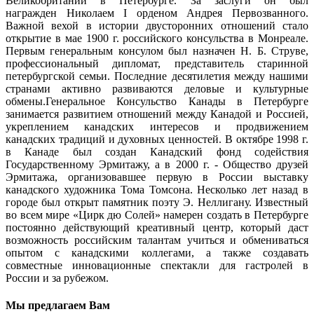
Великобритании в Петербурге. За заслуги он был
награжден Николаем I орденом Андрея Первозванного.
Важной вехой в истории двусторонних отношений стало
открытие в мае 1900 г. российского консульства в Монреале.
Первым генеральным консулом был назначен Н. Б. Струве,
профессиональный дипломат, представитель старинной
петербургской семьи. Последние десятилетия между нашими
странами активно развиваются деловые и культурные
обмены.Генеральное Консульство Канады в Петербурге
занимается развитием отношений между Канадой и Россией,
укреплением канадских интересов и продвижением
канадских традиций и духовных ценностей. В октябре 1998 г.
в Канаде был создан Канадский фонд содействия
Государственному Эрмитажу, а в 2000 г. - Общество друзей
Эрмитажа, организовавшее первую в России выставку
канадского художника Тома Томсона. Несколько лет назад в
городе был открыт памятник поэту Э. Неллигану. Известный
во всем мире «Цирк дю Солей» намерен создать в Петербурге
постоянно действующий креативный центр, который даст
возможность российским талантам учиться и обмениваться
опытом с канадскими коллегами, а также создавать
совместные инновационные спектакли для гастролей в
России и за рубежом.
Мы предлагаем Вам