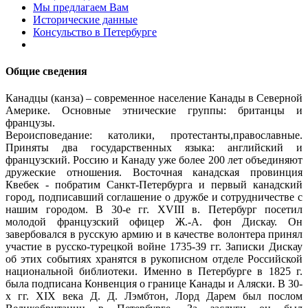
Мы предлагаем Вам
Исторические данные
Консульство в Петербурге
Общие сведения
Канадцы (канза) – современное население Канады в Северной
Америке. Основные этнические группы: британцы и
французы.
Вероисповедание: католики, протестанты,православные.
Приняты два государственных языка: английский и
французский. Россию и Канаду уже более 200 лет объединяют
дружеские отношения. Восточная канадская провинция
Квебек - побратим Санкт-Петербурга и первый канадский
город, подписавший cоглашение о дружбе и сотрудничестве с
нашим городом. В 30-е гг. XVIII в. Петербург посетил
молодой французский офицер Ж.-А. фон Дискау. Он
завербовался в русскую армию и в качестве волонтера принял
участие в русско-турецкой войне 1735-39 гг. Записки Дискау
об этих событиях хранятся в рукописном отделе Российской
национальной библиотеки. Именно в Петербурге в 1825 г.
была подписана Конвенция о границе Канады и Аляски. В 30-
х гг. XIX века Д. Д. Лэмбтон, Лорд Дарем был послом