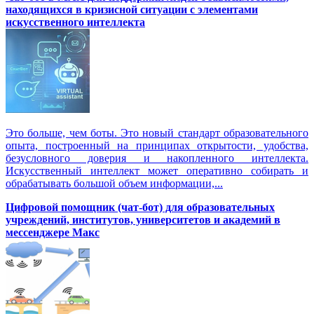
находящихся в кризисной ситуации с элементами
искусственного интеллекта
Это больше, чем боты. Это новый стандарт образовательного
опыта, построенный на принципах открытости, удобства,
безусловного доверия и накопленного интеллекта.
Искусственный интеллект может оперативно собирать и
обрабатывать большой объем информации,...
Цифровой помощник (чат-бот) для образовательных
учреждений, институтов, университетов и академий в
мессенджере Макс