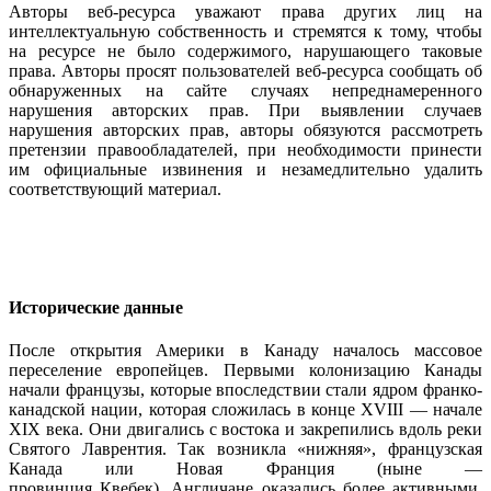
Авторы веб-ресурса уважают права других лиц на
интеллектуальную собственность и стремятся к тому, чтобы
на ресурсе не было содержимого, нарушающего таковые
права. Авторы просят пользователей веб-ресурса сообщать об
обнаруженных на сайте случаях непреднамеренного
нарушения авторских прав. При выявлении случаев
нарушения авторских прав, авторы обязуются рассмотреть
претензии правообладателей, при необходимости принести
им официальные извинения и незамедлительно удалить
соответствующий материал.
Исторические данные
После открытия Америки в Канаду началось массовое
переселение европейцев. Первыми колонизацию Канады
начали французы, которые впоследствии стали ядром франко-
канадской нации, которая сложилась в конце XVIII — начале
XIX века. Они двигались с востока и закрепились вдоль реки
Святого Лаврентия. Так возникла «нижняя», французская
Канада или Новая Франция (ныне —
провинция Квебек). Англичане оказались более активными.