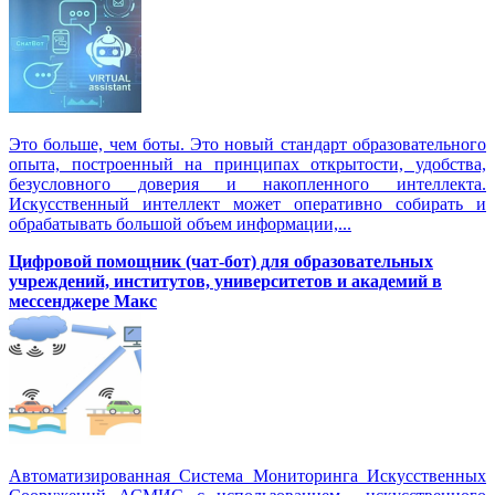
Это больше, чем боты. Это новый стандарт образовательного
опыта, построенный на принципах открытости, удобства,
безусловного доверия и накопленного интеллекта.
Искусственный интеллект может оперативно собирать и
обрабатывать большой объем информации,...
Цифровой помощник (чат-бот) для образовательных
учреждений, институтов, университетов и академий в
мессенджере Макс
Автоматизированная Система Мониторинга Искусственных