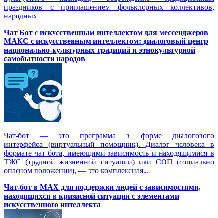
праздников с приглашением фольклорных коллективов,
народных ...
Чат Бот с искусственным интеллектом для мессенджеров
МАКС с искусственным интеллектом: диалоговый центр
национально-культурных традиций и этнокультурной
самобытности народов
Чат-бот — это программа в форме диалогового
интерфейса (виртуальный помощник). Диалог человека в
формате чат бота, имеющими зависимость и находящимися в
ТЖС (трудной жизненной ситуации) или СОП (социально
опасном положении), — это комплексная...
Чат-бот в MAX для поддержки людей с зависимостями,
находящихся в кризисной ситуации с элементами
искусственного интеллекта