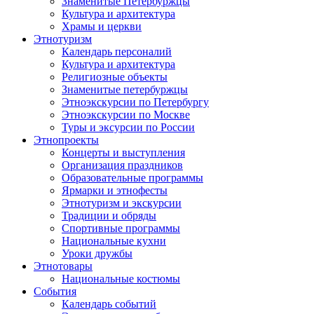
Знаменитые Петербуржцы
Культура и архитектура
Храмы и церкви
Этнотуризм
Календарь персоналий
Культура и архитектура
Религиозные объекты
Знаменитые петербуржцы
Этноэкскурсии по Петербургу
Этноэкскурсии по Москве
Туры и эксурсии по России
Этнопроекты
Концерты и выступления
Организация праздников
Образовательные программы
Ярмарки и этнофесты
Этнотуризм и экскурсии
Традиции и обряды
Спортивные программы
Национальные кухни
Уроки дружбы
Этнотовары
Национальные костюмы
События
Календарь событий