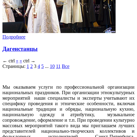
Подробнее
Дагенстанцы
←
ctrl
«
»
ctrl
→
Страницы:
1
2
3
4
5
...
10
11
Все
Мы оказываем услуги по профессиональной организации
национальных праздников. При организации этнокультурных
мероприятий наши специалисты и эксперты учитывают их
специфику проведения и этнические особенности, включая
национальные традиции и обряды, национальную кухню,
национальную одежду и атрибутику, музыкальное
сопровождение, оформление и т.п. При проведении культурно
массовых мероприятий такого вида мы приглашаем лучших
представителей национально-творческих коллективов и
фольклорных исполнителей Санкт-Петербурга,