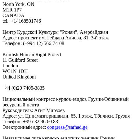
North York, ON
M1R 1P7
CANADA
tel.: +14168501746
Центр Курдской Культуры "Ронаи", Азербайджан
Адрес: проспект им. Гейдара Алиева, 81, 3-й этаж
Телефон: (+994 12) 566-74-08
Kurdish Human Right Protect
11 Guilford Street
London
WC1N 1DH
United Kingdom
+44 (0)20 7405-3835
Национальный конгресс курдов-езидов Грузии/Общинный
ресурсный центр
Руководитель: Агит Мирзоев
Адрес: ул. Цинамдзгвришвили, 65, 1 этаж, Тбилиси, Грузия
Телефон: +995 32 96 60 83
Электронный адрес:
congress@sarhad.ge
Независимая лига курдско-езидских женщин Грузии