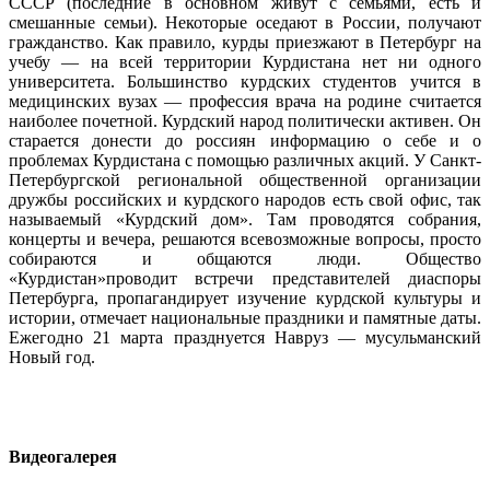
СССР (последние в основном живут с семьями, есть и
смешанные семьи). Некоторые оседают в России, получают
гражданство. Как правило, курды приезжают в Петербург на
учебу — на всей территории Курдистана нет ни одного
университета. Большинство курдских студентов учится в
медицинских вузах — профессия врача на родине считается
наиболее почетной. Курдский народ политически активен. Он
старается донести до россиян информацию о себе и о
проблемах Курдистана с помощью различных акций. У Санкт-
Петербургской региональной общественной организации
дружбы российских и курдского народов есть свой офис, так
называемый «Курдский дом». Там проводятся собрания,
концерты и вечера, решаются всевозможные вопросы, просто
собираются и общаются люди. Общество
«Курдистан»проводит встречи представителей диаспоры
Петербурга, пропагандирует изучение курдской культуры и
истории, отмечает национальные праздники и памятные даты.
Ежегодно 21 марта празднуется Навруз — мусульманский
Новый год.
Видеогалерея