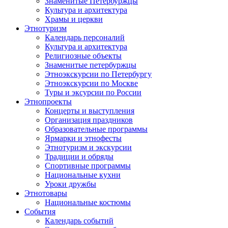
Знаменитые Петербуржцы
Культура и архитектура
Храмы и церкви
Этнотуризм
Календарь персоналий
Культура и архитектура
Религиозные объекты
Знаменитые петербуржцы
Этноэкскурсии по Петербургу
Этноэкскурсии по Москве
Туры и эксурсии по России
Этнопроекты
Концерты и выступления
Организация праздников
Образовательные программы
Ярмарки и этнофесты
Этнотуризм и экскурсии
Традиции и обряды
Спортивные программы
Национальные кухни
Уроки дружбы
Этнотовары
Национальные костюмы
События
Календарь событий