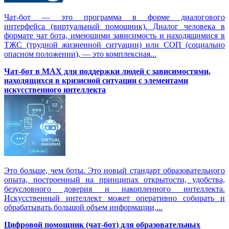
Чат-бот — это программа в форме диалогового
интерфейса (виртуальный помощник). Диалог человека в
формате чат бота, имеющими зависимость и находящимися в
ТЖС (трудной жизненной ситуации) или СОП (социально
опасном положении), — это комплексная...
Чат-бот в MAX для поддержки людей с зависимостями,
находящихся в кризисной ситуации с элементами
искусственного интеллекта
Это больше, чем боты. Это новый стандарт образовательного
опыта, построенный на принципах открытости, удобства,
безусловного доверия и накопленного интеллекта.
Искусственный интеллект может оперативно собирать и
обрабатывать большой объем информации,...
Цифровой помощник (чат-бот) для образовательных