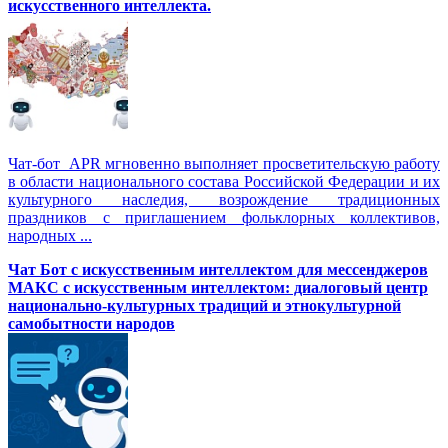
искусственного интеллекта.
Чат-бот APR мгновенно выполняет просветительскую работу
в области национального состава Российской Федерации и их
культурного наследия, возрождение традиционных
праздников с приглашением фольклорных коллективов,
народных ...
Чат Бот с искусственным интеллектом для мессенджеров
МАКС с искусственным интеллектом: диалоговый центр
национально-культурных традиций и этнокультурной
самобытности народов