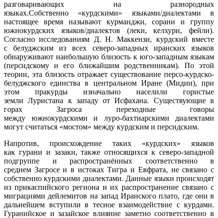
разговаривающих на разнородных
языках.Собственно «курдскими» языками/диалектами в
настоящее время называют курманджи, сорани и группу
южнокурдских языков/диалектов (леки, келхури, фейли).
Согласно исследованиям Д. Н. Маккензи, курдский вместе
с белуджским из всех северо-западных иранских языков
обнаруживают наибольшую близость к юго-западным языкам
(персидскому и его ближайшим родственникам). По этой
теории, эта близость отражает существование персо-курдско-
белуджского единства в центральном Иране (Мидии), при
этом пракурды изначально населили гористые
земли Луристана к западу от Исфахана. Существующие в
горах Загроса переходные говоры
между южнокурдскими и луро-бахтиарскими диалектами
могут считаться «мостом» между курдским и персидским.
Напротив, происхождение таких «курдских» языков
как гурани и зазаки, также относящихся к северо-западной
подгруппе и распространённых соответственно в
среднем Загросе и в истоках Тигра и Евфрата, не связано с
собственно курдскими диалектами. Данные языки происходят
из прикаспийского региона и их распространение связано с
миграциями дейлемитов на запад Иранского плато, где они в
дальнейшем вступили в тесное взаимодействие с курдами.
Гуранийское и зазайское влияние заметно соответственно в