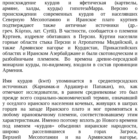
происхождение курдов и яфетическая (картвелы,
армяне, халды, курды) гипотезаМарра. Версию о
происхождении современных курдов от населявших
Северную Месопотамию и Иранское плато куртиев
подтверждают также античные источники (др.-
греч. Κύρτιοι, лат. Cyrtii). В частности, сообщается о племени
Куртиев, издревле обитавших в Персии. Куртии населяли
горные области стыка Персии и Атропатены Мидийской, а
также Армянское нагорье и Курдистан, Прикаспийских
областях и Иранском Азербайджане и были скотоводческим и
разбойничьим племенем. Во времена древне-персидской
монархии курды, по-видимому, входили в состав провинции
Армения.
Имя курдов (kwrt) упоминается в среднеперсидских
источниках (Карнамак-и Ардашер-и Папакан), но, как
отмечают исследователи, в раннем средневековье это был
прежде всего социально-экономический термин, означавший
у оседлого иранского населения кочевых, живущих в шатрах
горцев на западе Иранского плато и мог применяться к
любому ираноязычному племени, соответствовавшему этим
характеристикам. Именно поэтому вплоть до Нового времени
под именем «курдов» объединял ииранские народности,
широко расселившиеся в горах Загроса,
Верхней Месопотамии и на Армянском нагорье,