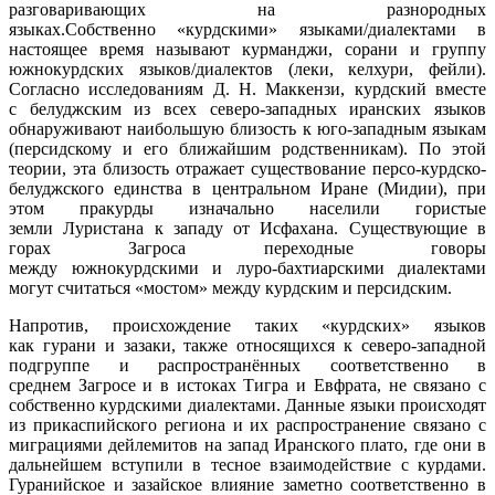
разговаривающих на разнородных
языках.Собственно «курдскими» языками/диалектами в
настоящее время называют курманджи, сорани и группу
южнокурдских языков/диалектов (леки, келхури, фейли).
Согласно исследованиям Д. Н. Маккензи, курдский вместе
с белуджским из всех северо-западных иранских языков
обнаруживают наибольшую близость к юго-западным языкам
(персидскому и его ближайшим родственникам). По этой
теории, эта близость отражает существование персо-курдско-
белуджского единства в центральном Иране (Мидии), при
этом пракурды изначально населили гористые
земли Луристана к западу от Исфахана. Существующие в
горах Загроса переходные говоры
между южнокурдскими и луро-бахтиарскими диалектами
могут считаться «мостом» между курдским и персидским.
Напротив, происхождение таких «курдских» языков
как гурани и зазаки, также относящихся к северо-западной
подгруппе и распространённых соответственно в
среднем Загросе и в истоках Тигра и Евфрата, не связано с
собственно курдскими диалектами. Данные языки происходят
из прикаспийского региона и их распространение связано с
миграциями дейлемитов на запад Иранского плато, где они в
дальнейшем вступили в тесное взаимодействие с курдами.
Гуранийское и зазайское влияние заметно соответственно в