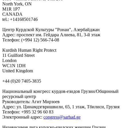
North York, ON
M1R 1P7
CANADA
tel.: +14168501746
Центр Курдской Культуры "Ронаи", Азербайджан
Адрес: проспект им. Гейдара Алиева, 81, 3-й этаж
Телефон: (+994 12) 566-74-08
Kurdish Human Right Protect
11 Guilford Street
London
WC1N 1DH
United Kingdom
+44 (0)20 7405-3835
Национальный конгресс курдов-езидов Грузии/Общинный
ресурсный центр
Руководитель: Агит Мирзоев
Адрес: ул. Цинамдзгвришвили, 65, 1 этаж, Тбилиси, Грузия
Телефон: +995 32 96 60 83
Электронный адрес:
congress@sarhad.ge
Независимая лига курдско-езидских женщин Грузии