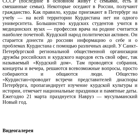
СССР (последние в основном живут с семьями, есть и
смешанные семьи). Некоторые оседают в России, получают
гражданство. Как правило, курды приезжают в Петербург на
учебу — на всей территории Курдистана нет ни одного
университета. Большинство курдских студентов учится в
медицинских вузах — профессия врача на родине считается
наиболее почетной. Курдский народ политически активен. Он
старается донести до россиян информацию о себе и о
проблемах Курдистана с помощью различных акций. У Санкт-
Петербургской региональной общественной организации
дружбы российских и курдского народов есть свой офис, так
называемый «Курдский дом». Там проводятся собрания,
концерты и вечера, решаются всевозможные вопросы, просто
собираются и общаются люди. Общество
«Курдистан»проводит встречи представителей диаспоры
Петербурга, пропагандирует изучение курдской культуры и
истории, отмечает национальные праздники и памятные даты.
Ежегодно 21 марта празднуется Навруз — мусульманский
Новый год.
Видеогалерея