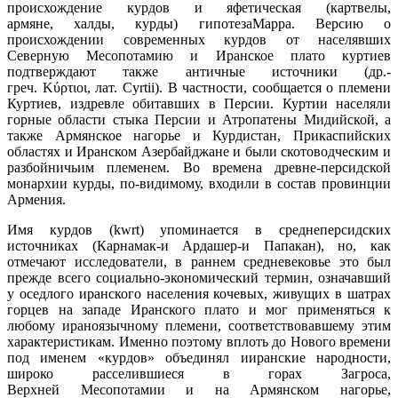
происхождение курдов и яфетическая (картвелы,
армяне, халды, курды) гипотезаМарра. Версию о
происхождении современных курдов от населявших
Северную Месопотамию и Иранское плато куртиев
подтверждают также античные источники (др.-
греч. Κύρτιοι, лат. Cyrtii). В частности, сообщается о племени
Куртиев, издревле обитавших в Персии. Куртии населяли
горные области стыка Персии и Атропатены Мидийской, а
также Армянское нагорье и Курдистан, Прикаспийских
областях и Иранском Азербайджане и были скотоводческим и
разбойничьим племенем. Во времена древне-персидской
монархии курды, по-видимому, входили в состав провинции
Армения.
Имя курдов (kwrt) упоминается в среднеперсидских
источниках (Карнамак-и Ардашер-и Папакан), но, как
отмечают исследователи, в раннем средневековье это был
прежде всего социально-экономический термин, означавший
у оседлого иранского населения кочевых, живущих в шатрах
горцев на западе Иранского плато и мог применяться к
любому ираноязычному племени, соответствовавшему этим
характеристикам. Именно поэтому вплоть до Нового времени
под именем «курдов» объединял ииранские народности,
широко расселившиеся в горах Загроса,
Верхней Месопотамии и на Армянском нагорье,