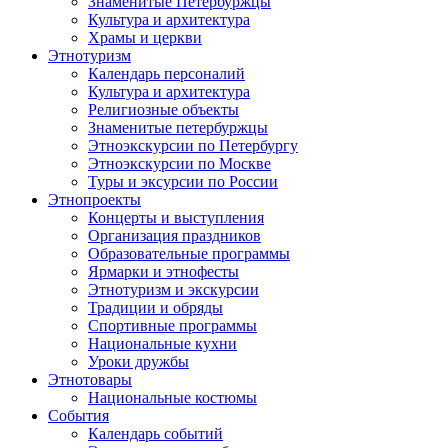
Знаменитые Петербуржцы
Культура и архитектура
Храмы и церкви
Этнотуризм
Календарь персоналий
Культура и архитектура
Религиозные объекты
Знаменитые петербуржцы
Этноэкскурсии по Петербургу
Этноэкскурсии по Москве
Туры и эксурсии по России
Этнопроекты
Концерты и выступления
Организация праздников
Образовательные программы
Ярмарки и этнофесты
Этнотуризм и экскурсии
Традиции и обряды
Спортивные программы
Национальные кухни
Уроки дружбы
Этнотовары
Национальные костюмы
События
Календарь событий