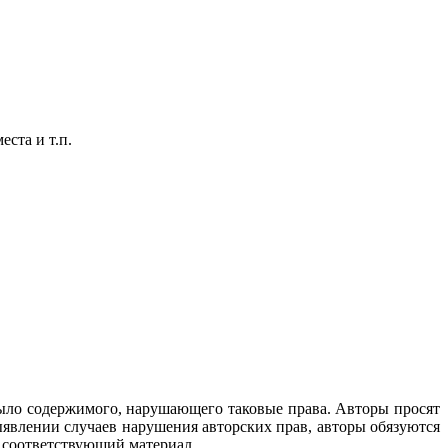
ста и т.п.
 было содержимого, нарушающего таковые права. Авторы просят
ыявлении случаев нарушения авторских прав, авторы обязуются
 соответствующий материал.