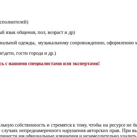
сполнителей)
 язык общения, пол, возраст и др)
нальной одежды, музыкальному сопровождению, оформлению ме
\дети, гости города и др.)
ь с нашими специалистами или экспертами!
льную собственность и стремятся к тому, чтобы на ресурсе не
е случаях непреднамеренного нарушения авторских прав. При в
принести им официальные извинения и незамедлительно удалить