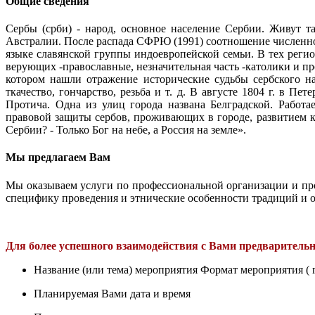
Общие сведения
Сербы (срби) - народ, основное население Сербии. Живут 
Австралии. После распада СФРЮ (1991) соотношение численнос
языке славянской группы индоевропейской семьи. В тех реги
верующих -православные, незначительная часть -католики и пр
котором нашли отражение исторические судьбы сербского на
ткачество, гончарство, резьба и т. д. В августе 1804 г. в 
Протича. Одна из улиц города названа Белградской. Работа
правовой защиты сербов, проживающих в городе, развитием к
Сербии? - Только Бог на небе, а Россия на земле».
Мы предлагаем Вам
Мы оказываем услуги по профессиональной организации и п
специфику проведения и этнические особенности традиций и о
Для более успешного взаимодействия с Вами предварител
Название (или тема) мероприятия Формат мероприятия ( гу
Планируемая Вами дата и время