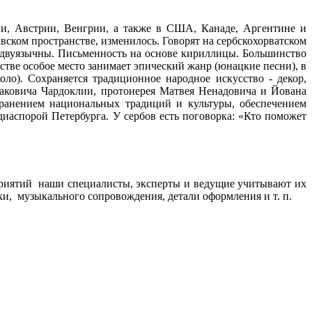
ии, Австрии, Венгрии, а также в США, Канаде, Аргентине и
ском пространстве, изменилось. Говорят на сербскохорватском
о двуязычны. Письменность на основе кириллицы. Большинство
стве особое место занимает эпический жанр (юнацкие песни), в
ло). Сохраняется традиционное народное искусство - декор,
Новаковича Чардоклии, протоиерея Матвея Ненадовича и Йована
охранением национальных традиций и культуры, обеспечением
иаспорой Петербурга. У сербов есть поговорка: «Кто поможет
риятий наши специалисты, эксперты и ведущие учитывают их
и, музыкального сопровождения, детали оформления и т. п.