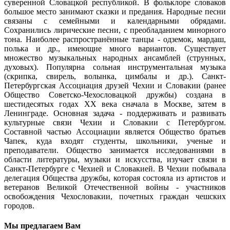
суверенной Словацкой республикой. В фольклоре словаков
большое место занимают сказки и предания. Народные песни
связаны с семейными и календарными обрядами.
Сохранились лирические песни, с преобладанием минорного
тона. Наиболее распространённые танцы - одземок, мардаш,
полька и др., имеющие много вариантов. Существует
множество музыкальных народных ансамблей (струнных,
духовых). Популярна сольная инструментальная музыка
(скрипка, свирель, волынка, цимбалы и др.). Санкт-
Петербургская Ассоциация друзей Чехии и Словакии (ранее
Общество Советско-Чехословацкой дружбы) создана в
шестидесятых годах ХХ века сначала в Москве, затем в
Ленинграде. Основная задача - поддерживать и развивать
культурные связи Чехии и Словакии с Петербургом.
Составной частью Ассоциации является Общество братьев
Чапек, куда входят студенты, школьники, ученые и
преподаватели. Общество занимается исследованиями в
области литературы, музыки и искусства, изучает связи в
Санкт-Петербурге с Чехией и Словакией. В Чехии побывала
делегация Общества дружбы, которая состояла из артистов и
ветеранов Великой Отечественной войны - участников
освобождения Чехословакии, почетных граждан чешских
городов.
Мы предлагаем Вам