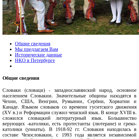
Общие сведения
Мы предлагаем Вам
Исторические данные
НКО в Петербурге
Общие сведения
Словаки (словаци) - западнославянский народ, основное
населением Словакии. Значительные общины находятся в
Чехии, США, Венгрии, Румынии, Сербии, Хорватии и
Канаде. Языком словаков со времени гуситского движения
(XV в.) и Реформации служил чешский язык. В конце XVIII в.
сложился словацкий литературный язык. Большинство
верующих -католики, есть протестанты (лютеране) и греко-
католики (униаты). В 1918-92 гг. Словакия находилась в
составе Чехословакии, с 1993 года является независимой