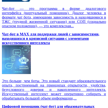
Чат-бот — это программа в форме диалогового
интерфейса (виртуальный помощник). Диалог человека в
формате чат бота, имеющими зависимость и находящимися в
ТЖС (трудной жизненной ситуации) или СОП (социально
опасном положении), — это комплексная...
Чат-бот в MAX для поддержки людей с зависимостями,
находящихся в кризисной ситуации с элементами
искусственного интеллекта
Это больше, чем боты. Это новый стандарт образовательного
опыта, построенный на принципах открытости, удобства,
безусловного доверия и накопленного интеллекта.
Искусственный интеллект может оперативно собирать и
обрабатывать большой объем информации,...
Цифровой помощник (чат-бот) для образовательных