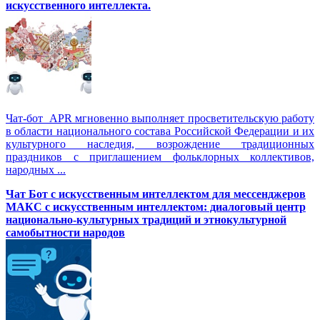
искусственного интеллекта.
Чат-бот APR мгновенно выполняет просветительскую работу
в области национального состава Российской Федерации и их
культурного наследия, возрождение традиционных
праздников с приглашением фольклорных коллективов,
народных ...
Чат Бот с искусственным интеллектом для мессенджеров
МАКС с искусственным интеллектом: диалоговый центр
национально-культурных традиций и этнокультурной
самобытности народов