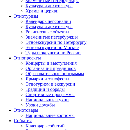
Знаменитые Петербуржцы
Культура и архитектура
Храмы и церкви
Этнотуризм
Календарь персоналий
Культура и архитектура
Религиозные объекты
Знаменитые петербуржцы
Этноэкскурсии по Петербургу
Этноэкскурсии по Москве
Туры и эксурсии по России
Этнопроекты
Концерты и выступления
Организация праздников
Образовательные программы
Ярмарки и этнофесты
Этнотуризм и экскурсии
Традиции и обряды
Спортивные программы
Национальные кухни
Уроки дружбы
Этнотовары
Национальные костюмы
События
Календарь событий