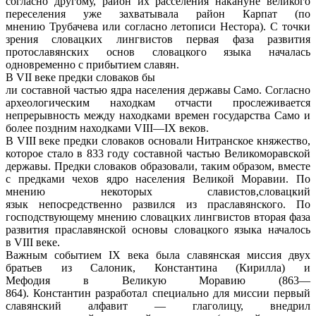
согласно другому, район их расселения накануне великого
переселения уже захватывала район Карпат (по
мнению Трубачева или согласно летописи Нестора). С точки
зрения словацких лингвистов первая фаза развития
протославянских основ словацкого языка началась
одновременно с прибытием славян.
В VII веке предки словаков бы
ли составной частью ядра населения державы Само. Согласно
археологическим находкам отчасти прослеживается
непрерывность между находками времен государства Само и
более поздним находками VIII—IX веков.
В VIII веке предки словаков основали Нитранское княжество,
которое стало в 833 году составной частью Великоморавской
державы. Предки словаков образовали, таким образом, вместе
с предками чехов ядро населения Великой Моравии. По
мнению некоторых славистов,словацкий
язык непосредственно развился из праславянского. По
господствующему мнению словацких лингвистов вторая фаза
развития праславянской основы словацкого языка началось
в VIII веке.
Важным событием IX века была славянская миссия двух
братьев из Салоник, Константина (Кирилла) и
Мефодия в Великую Моравию (863—
864). Константин разработал специально для миссии первый
славянский алфавит — глаголицу, внедрил