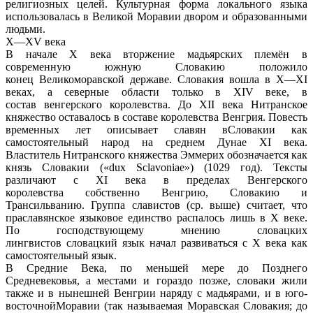
религиозных целей. Культурная форма локального языка
использовалась в Великой Моравии двором и образованными
людьми.
X—XV века
В начале X века вторжение мадьярских племён в
современную южную Словакию положило
конец Великоморавской державе. Словакия вошла в X—XI
веках, а северные области только в XIV веке, в
состав венгерского королевства. До XII века Нитранское
княжество оставалось в составе королевства Венгрия. Повесть
временных лет описывает славян вСловакии как
самостоятельный народ на среднем Дунае XI века.
Властитель Нитранского княжества Эммерих обозначается как
князь Словакии («dux Sclavoniae») (1029 год). Тексты
различают с XI века в пределах Венгерского
королевства собственно Венгрию, Словакию и
Трансильванию. Группа славистов (ср. выше) считает, что
праславянское языковое единство распалось лишь в X веке.
По господствующему мнению словацких
лингвистов словацкий язык начал развиваться с X века как
самостоятельный язык.
В Средние Века, по меньшей мере до Позднего
Средневековья, а местами и гораздо позже, словаки жили
также и в нынешней Венгрии наряду с мадьярами, и в юго-
восточнойМоравии (так называемая Моравская Словакия; до