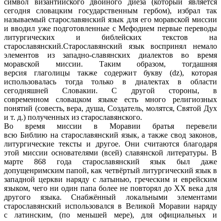
символ византийского двойного диеза (который является
сегодня словацким государственным гербом), избрал так
называемый старославянский язык для его моравской миссии
и вводил уже подготовленные с Мефодием первые переводы
литургических и библейских текстов на
старославянский.Старославянский язык воспринял немало
элементов из западно-славянских диалектов во время
моравской миссии. Таким образом, тогдашняя
версия глаголицы также содержит букву (dz), которая
использовалась тогда только в диалектах в области
сегодняшней Словакии. С другой стороны, в
современном словацком языке есть много религиозных
понятий (совесть, вера, душа, Создатель, молятся, Святой Дух
и т. д.) полученных из старославянского.
Во время миссии в Моравии братья перевели
всю Библию на старославянский язык, а также свод законов,
литургические тексты и другое. Они считаются благодаря
этой миссии основателями (всей) славянской литературы. В
марте 868 года старославянский язык был даже
допущенримским папой, как четвёртый литургический язык в
западной церкви наряду с латынью, греческим и еврейским
языком, чего ни один папа более не повторял до XX века для
другого языка. Снабжённый локальными элементами
старославянский использовался в Великой Моравии наряду
с латинским, (по меньшей мере), для официальных и