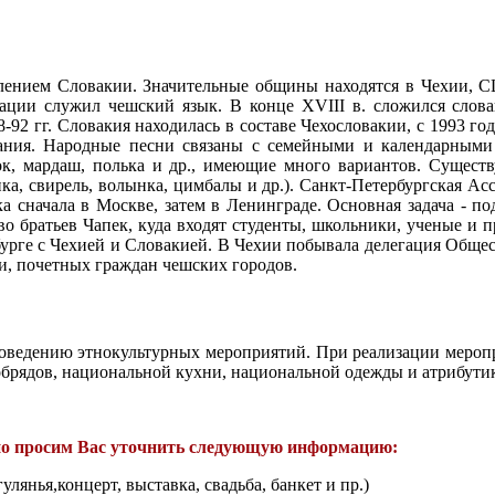
селением Словакии. Значительные общины находятся в Чехии,
мации служил чешский язык. В конце XVIII в. сложился слов
18-92 гг. Словакия находилась в составе Чехословакии, с 1993 г
ания. Народные песни связаны с семейными и календарными 
ок, мардаш, полька и др., имеющие много вариантов. Сущест
ка, свирель, волынка, цимбалы и др.). Санкт-Петербургская А
а сначала в Москве, затем в Ленинграде. Основная задача - по
о братьев Чапек, куда входят студенты, школьники, ученые и п
бурге с Чехией и Словакией. В Чехии побывала делегация Общес
и, почетных граждан чешских городов.
роведению этнокультурных мероприятий. При реализации мероп
брядов, национальной кухни, национальной одежды и атрибутик
ьно просим Вас уточнить следующую информацию:
лянья,концерт, выставка, свадьба, банкет и пр.)