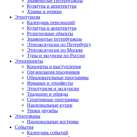
Знаменитые Петербуржцы
Культура и архитектура
Храмы и церкви
Этнотуризм
Календарь персоналий
Культура и архитектура
Религиозные объекты
Знаменитые петербуржцы
Этноэкскурсии по Петербургу
Этноэкскурсии по Москве
Туры и эксурсии по России
Этнопроекты
Концерты и выступления
Организация праздников
Образовательные программы
Ярмарки и этнофесты
Этнотуризм и экскурсии
Традиции и обряды
Спортивные программы
Национальные кухни
Уроки дружбы
Этнотовары
Национальные костюмы
События
Календарь событий