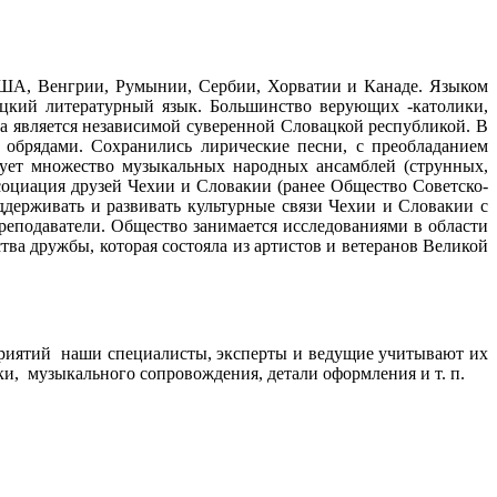
 США, Венгрии, Румынии, Сербии, Хорватии и Канаде. Языком
ацкий литературный язык. Большинство верующих -католики,
ода является независимой суверенной Словацкой республикой. В
обрядами. Сохранились лирические песни, с преобладанием
вует множество музыкальных народных ансамблей (струнных,
ссоциация друзей Чехии и Словакии (ранее Общество Советско-
ддерживать и развивать культурные связи Чехии и Словакии с
реподаватели. Общество занимается исследованиями в области
тва дружбы, которая состояла из артистов и ветеранов Великой
риятий наши специалисты, эксперты и ведущие учитывают их
и, музыкального сопровождения, детали оформления и т. п.