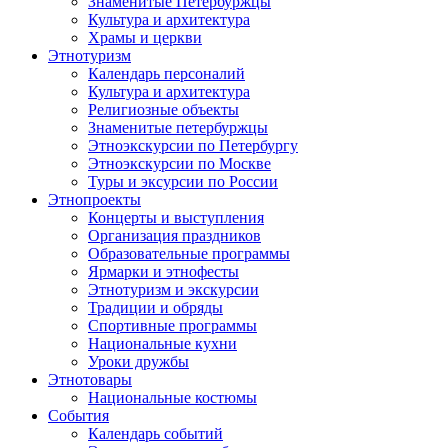
Знаменитые Петербуржцы
Культура и архитектура
Храмы и церкви
Этнотуризм
Календарь персоналий
Культура и архитектура
Религиозные объекты
Знаменитые петербуржцы
Этноэкскурсии по Петербургу
Этноэкскурсии по Москве
Туры и эксурсии по России
Этнопроекты
Концерты и выступления
Организация праздников
Образовательные программы
Ярмарки и этнофесты
Этнотуризм и экскурсии
Традиции и обряды
Спортивные программы
Национальные кухни
Уроки дружбы
Этнотовары
Национальные костюмы
События
Календарь событий