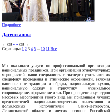
Подробнее
Дагенстанцы
←
ctrl
«
»
ctrl
→
Страницы:
1
2
3
4
5
...
10
11
Все
Мы оказываем услуги по профессиональной организации
национальных праздников. При организации этнокультурных
мероприятий наши специалисты и эксперты учитывают их
специфику проведения и этнические особенности, включая
национальные традиции и обряды, национальную кухню,
национальную одежду и атрибутику, музыкальное
сопровождение, оформление и т.п. При проведении культурно
массовых мероприятий такого вида мы приглашаем лучших
представителей национально-творческих коллективов и
фольклорных исполнителей Санкт-Петербурга,
Ленинградской области и других регионов Российской