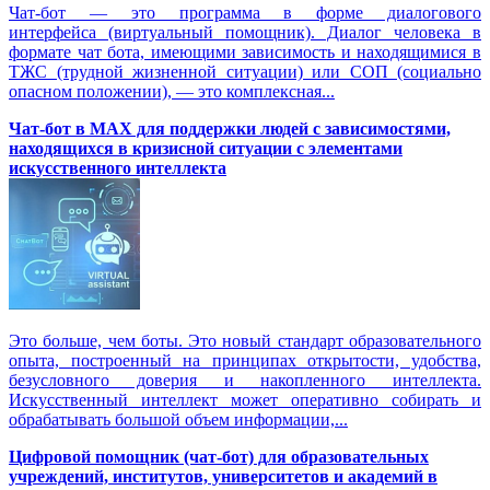
Чат-бот — это программа в форме диалогового
интерфейса (виртуальный помощник). Диалог человека в
формате чат бота, имеющими зависимость и находящимися в
ТЖС (трудной жизненной ситуации) или СОП (социально
опасном положении), — это комплексная...
Чат-бот в MAX для поддержки людей с зависимостями,
находящихся в кризисной ситуации с элементами
искусственного интеллекта
Это больше, чем боты. Это новый стандарт образовательного
опыта, построенный на принципах открытости, удобства,
безусловного доверия и накопленного интеллекта.
Искусственный интеллект может оперативно собирать и
обрабатывать большой объем информации,...
Цифровой помощник (чат-бот) для образовательных
учреждений, институтов, университетов и академий в