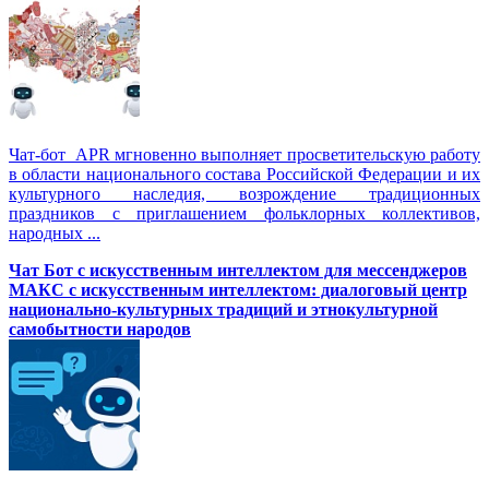
Чат-бот APR мгновенно выполняет просветительскую работу
в области национального состава Российской Федерации и их
культурного наследия, возрождение традиционных
праздников с приглашением фольклорных коллективов,
народных ...
Чат Бот с искусственным интеллектом для мессенджеров
МАКС с искусственным интеллектом: диалоговый центр
национально-культурных традиций и этнокультурной
самобытности народов