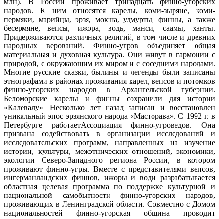
млн). В России проживает тринадцать финно-угорских
народов. К ним относятся карелы, коми-зыряне, коми-
пермяки, марийцы, эрзя, мокша, удмурты, финны, а также
бесермяне, вепсы, ижора, водь, манси, саамы, ханты.
Придерживаются различных религий, в том числе и древних
народных верований. Финно-угров объединяет общая
материальная и духовная культура. Они живут в гармонии с
природой, с окружающим их миром и с соседними народами.
Многие русские сказки, былины и легенды были записаны
этнографами в районах проживания карел, вепсов и потомков
финно-угорских народов в Архангельской губернии.
Беломорские карелы и финны сохранили для истории
«Калевалу». Несколько лет назад записан и восстановлен
уникальный эпос эрзянского народа «Масторава». С 1992 г. в
Петербурге работаетАссоциация финно-угроведов. Она
призвана содействовать в организации исследований и
исследовательских программ, направленных на изучение
истории, культуры, межэтнических отношений, экономики,
экологии Северо-Западного региона России, в котором
проживают финно-угры. Вместе с представителями вепсов,
ингерманландских финнов, ижоры и води разрабатывается
областная целевая программа по поддержке культурной и
национальной самобытности финно-угорских народов,
проживающих в Ленинградской области. Совместно с Домом
национальностей финно-угорская община проводит