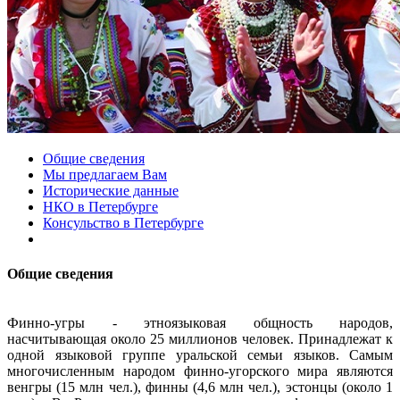
Общие сведения
Мы предлагаем Вам
Исторические данные
НКО в Петербурге
Консульство в Петербурге
Общие сведения
Финно-угры - этноязыковая общность народов,
насчитывающая около 25 миллионов человек. Принадлежат к
одной языковой группе уральской семьи языков. Самым
многочисленным народом финно-угорского мира являются
венгры (15 млн чел.), финны (4,6 млн чел.), эстонцы (около 1