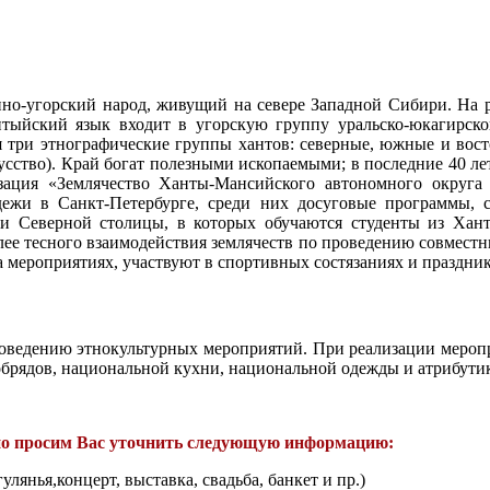
нно-угорский народ, живущий на севере Западной Сибири. На р
антыйский язык входит в угорскую группу уральско-юкагирс
 три этнографические группы хантов: северные, южные и вос
усство). Край богат полезными ископаемыми; в последние 40 ле
низация «Землячество Ханты-Мансийского автономного округ
ежи в Санкт-Петербурге, среди них досуговые программы, 
ами Северной столицы, в которых обучаются студенты из Хан
лее тесного взаимодействия землячеств по проведению совмест
а мероприятиях, участвуют в спортивных состязаниях и праздн
роведению этнокультурных мероприятий. При реализации мероп
брядов, национальной кухни, национальной одежды и атрибутик
ьно просим Вас уточнить следующую информацию:
лянья,концерт, выставка, свадьба, банкет и пр.)