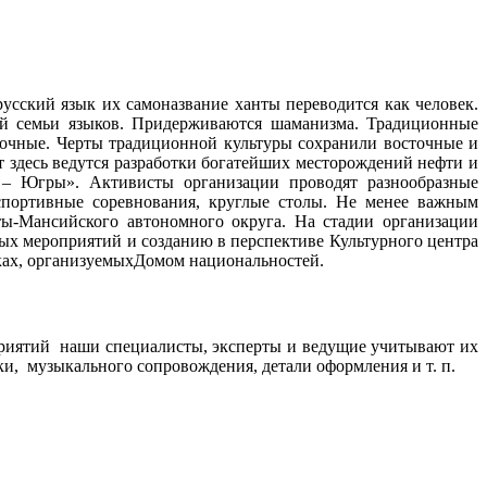
усский язык их самоназвание ханты переводится как человек.
кой семьи языков. Придерживаются шаманизма. Традиционные
точные. Черты традиционной культуры сохранили восточные и
т здесь ведутся разработки богатейших месторождений нефти и
а – Югры». Активисты организации проводят разнообразные
спортивные соревнования, круглые столы. Не менее важным
ты-Мансийского автономного округа. На стадии организации
ных мероприятий и созданию в перспективе Культурного центра
иках, организуемыхДомом национальностей.
риятий наши специалисты, эксперты и ведущие учитывают их
и, музыкального сопровождения, детали оформления и т. п.