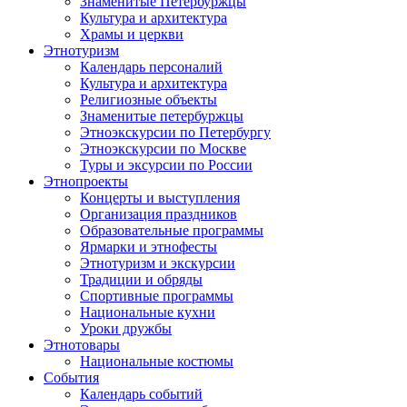
Знаменитые Петербуржцы
Культура и архитектура
Храмы и церкви
Этнотуризм
Календарь персоналий
Культура и архитектура
Религиозные объекты
Знаменитые петербуржцы
Этноэкскурсии по Петербургу
Этноэкскурсии по Москве
Туры и эксурсии по России
Этнопроекты
Концерты и выступления
Организация праздников
Образовательные программы
Ярмарки и этнофесты
Этнотуризм и экскурсии
Традиции и обряды
Спортивные программы
Национальные кухни
Уроки дружбы
Этнотовары
Национальные костюмы
События
Календарь событий