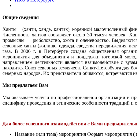
Общие сведения
Ханты – (ханти, хандэ, кантэк), коренной малочисленный фи
Численность хантов составляет около 30 тысяч человек. Х
промыслы — рыболовство, охота и оленеводство. Выделяются
северные ханты (жилище, одежда, средства передвижения, иск
газа. В 2006 г. в Петербурге создана общественная орга
мероприятия для объединения и поддержки югорской молод
направлением деятельности является взаимодействие с вуз
находится Союз северных землячеств Санкт-Петербурга для бо
северных народов. Их представители общаются, встречаются н
Мы предлагаем Вам
Мы оказываем услуги по профессиональной организации и п
специфику проведения и этнические особенности традиций и о
Для более успешного взаимодействия с Вами предварител
Название (или тема) мероприятия Формат мероприятия ( гу