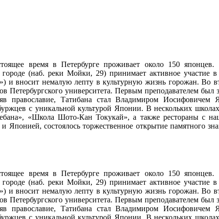
тоящее время в Петербурге проживает около 150 японцев. 
городе (наб. реки Мойки, 29) принимает активное участие в
») и вносит немалую лепту в культурную жизнь горожан. Во 
ков Петербургского университета. Первым преподавателем был з
яв православие, Татибана стал Владимиром Иосифовичем Я
рбуржцев с уникальной культурой Японии. В нескольких школах
ебана», «Школа Шото-Кан Токукай», а также рестораны с наци
 Японией, состоялось торжественное открытие памятного знак
тоящее время в Петербурге проживает около 150 японцев. 
городе (наб. реки Мойки, 29) принимает активное участие в
») и вносит немалую лепту в культурную жизнь горожан. Во 
ков Петербургского университета. Первым преподавателем был з
яв православие, Татибана стал Владимиром Иосифовичем Я
рбуржцев с уникальной культурой Японии. В нескольких школах