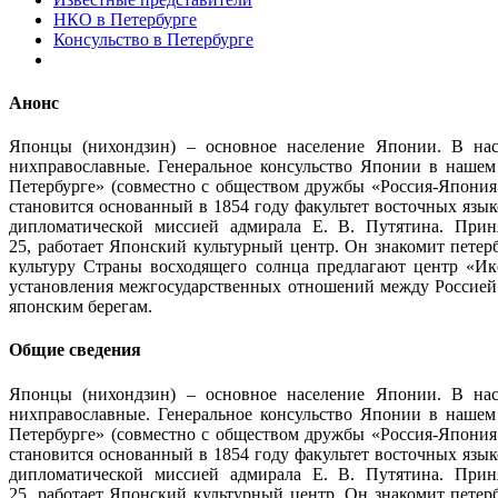
НКО в Петербурге
Консульство в Петербурге
Анонс
Японцы (нихондзин) – основное население Японии. В нас
нихправославные. Генеральное консульство Японии в нашем 
Петербурге» (совместно с обществом дружбы «Россия-Япония
становится основанный в 1854 году факультет восточных язы
дипломатической миссией адмирала Е. В. Путятина. Прин
25, работает Японский культурный центр. Он знакомит пете
культуру Страны восходящего солнца предлагают центр «Ик
установления межгосударственных отношений между Россией и
японским берегам.
Общие сведения
Японцы (нихондзин) – основное население Японии. В нас
нихправославные. Генеральное консульство Японии в нашем 
Петербурге» (совместно с обществом дружбы «Россия-Япония
становится основанный в 1854 году факультет восточных язы
дипломатической миссией адмирала Е. В. Путятина. Прин
25, работает Японский культурный центр. Он знакомит пете