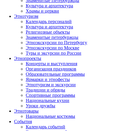
Знаменитые Петербуржцы
Культура и архитектура
Храмы и церкви
Этнотуризм
Календарь персоналий
Культура и архитектура
Религиозные объекты
Знаменитые петербуржцы
Этноэкскурсии по Петербургу
Этноэкскурсии по Москве
Туры и эксурсии по России
Этнопроекты
Концерты и выступления
Организация праздников
Образовательные программы
Ярмарки и этнофесты
Этнотуризм и экскурсии
Традиции и обряды
Спортивные программы
Национальные кухни
Уроки дружбы
Этнотовары
Национальные костюмы
События
Календарь событий