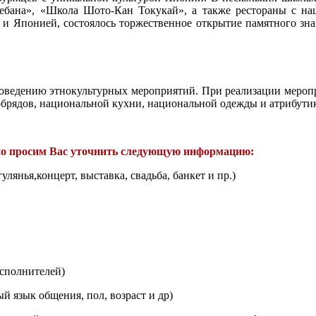
ебана», «Школа Шото-Кан Токукай», а также рестораны с наци
 Японией, состоялось торжественное открытие памятного знак
роведению этнокультурных мероприятий. При реализации мероп
брядов, национальной кухни, национальной одежды и атрибутик
ьно просим Вас уточнить следующую информацию:
лянья,концерт, выставка, свадьба, банкет и пр.)
сполнителей)
 язык общения, пол, возраст и др)