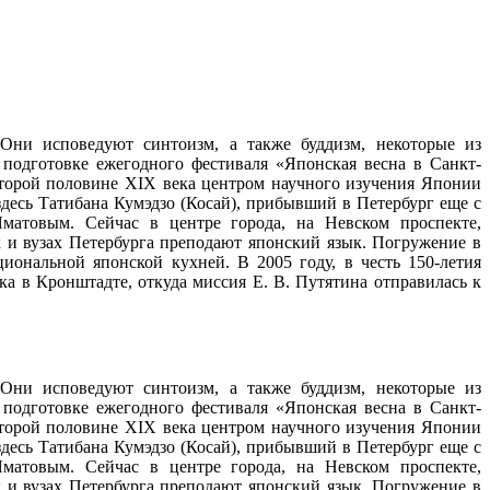
Они исповедуют синтоизм, а также буддизм, некоторые из
 подготовке ежегодного фестиваля «Японская весна в Санкт-
второй половине XIX века центром научного изучения Японии
десь Татибана Кумэдзо (Косай), прибывший в Петербург еще с
матовым. Сейчас в центре города, на Невском проспекте,
 и вузах Петербурга преподают японский язык. Погружение в
ональной японской кухней. В 2005 году, в честь 150-летия
а в Кронштадте, откуда миссия Е. В. Путятина отправилась к
Они исповедуют синтоизм, а также буддизм, некоторые из
 подготовке ежегодного фестиваля «Японская весна в Санкт-
второй половине XIX века центром научного изучения Японии
десь Татибана Кумэдзо (Косай), прибывший в Петербург еще с
матовым. Сейчас в центре города, на Невском проспекте,
 и вузах Петербурга преподают японский язык. Погружение в