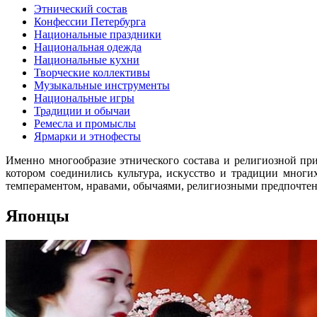
Этнический состав
Конфессии Петербурга
Национальные праздники
Национальная одежда
Национальные кухни
Творческие коллективы
Музыкальные инструменты
Национальные игры
Традиции и обычаи
Ремесла и промыслы
Ярмарки и этнофесты
Именно многообразие этнического состава и религиозной при
котором соединились культура, искусство и традиции мног
темпераментом, нравами, обычаями, религиозными предпочте
Японцы