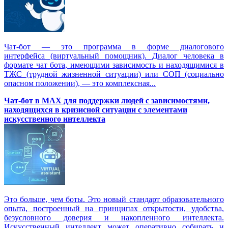
Чат-бот — это программа в форме диалогового
интерфейса (виртуальный помощник). Диалог человека в
формате чат бота, имеющими зависимость и находящимися в
ТЖС (трудной жизненной ситуации) или СОП (социально
опасном положении), — это комплексная...
Чат-бот в MAX для поддержки людей с зависимостями,
находящихся в кризисной ситуации с элементами
искусственного интеллекта
Это больше, чем боты. Это новый стандарт образовательного
опыта, построенный на принципах открытости, удобства,
безусловного доверия и накопленного интеллекта.
Искусственный интеллект может оперативно собирать и