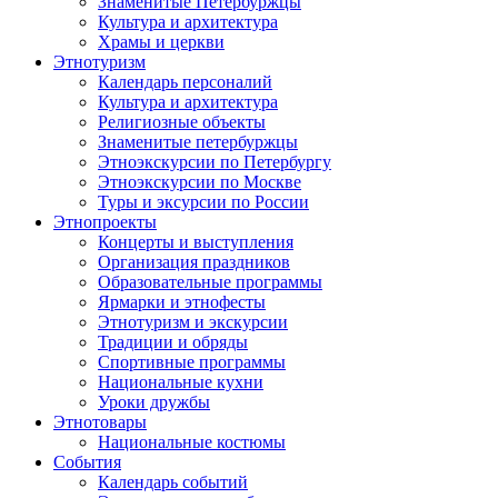
Знаменитые Петербуржцы
Культура и архитектура
Храмы и церкви
Этнотуризм
Календарь персоналий
Культура и архитектура
Религиозные объекты
Знаменитые петербуржцы
Этноэкскурсии по Петербургу
Этноэкскурсии по Москве
Туры и эксурсии по России
Этнопроекты
Концерты и выступления
Организация праздников
Образовательные программы
Ярмарки и этнофесты
Этнотуризм и экскурсии
Традиции и обряды
Спортивные программы
Национальные кухни
Уроки дружбы
Этнотовары
Национальные костюмы
События
Календарь событий