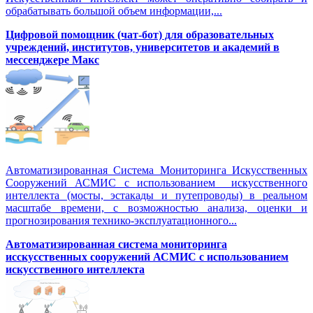
обрабатывать большой объем информации,...
Цифровой помощник (чат-бот) для образовательных
учреждений, институтов, университетов и академий в
мессенджере Макс
Автоматизированная Система Мониторинга Искусственных
Сооружений АСМИС с использованием искусственного
интеллекта (мосты, эстакады и путепроводы) в реальном
масштабе времени, с возможностью анализа, оценки и
прогнозирования технико-эксплуатационного...
Автоматизированная система мониторинга
исскусственных сооружений АСМИС с использованием
искусственного интеллекта