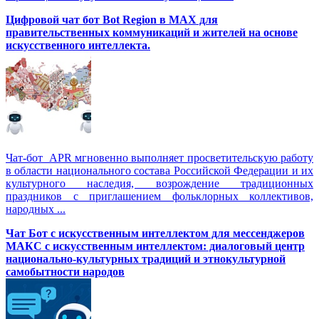
Цифровой чат бот Вot Region в MAX для
правительственных коммуникаций и жителей на основе
искусственного интеллекта.
Чат-бот APR мгновенно выполняет просветительскую работу
в области национального состава Российской Федерации и их
культурного наследия, возрождение традиционных
праздников с приглашением фольклорных коллективов,
народных ...
Чат Бот с искусственным интеллектом для мессенджеров
МАКС с искусственным интеллектом: диалоговый центр
национально-культурных традиций и этнокультурной
самобытности народов