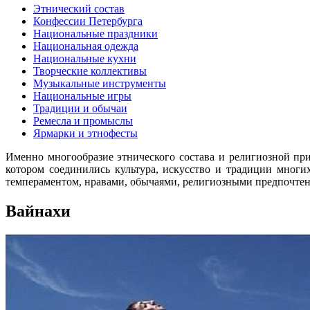
Этнический состав
Конфессии Петербурга
Национальные праздники
Национальная одежда
Национальные кухни
Творческие коллективы
Музыкальные инструменты
Национальные игры
Традиции и обычаи
Ремесла и промыслы
Ярмарки и этнофесты
Именно многообразие этнического состава и религиозной при
котором соединились культура, искусство и традиции мног
темпераментом, нравами, обычаями, религиозными предпочте
Вайнахи