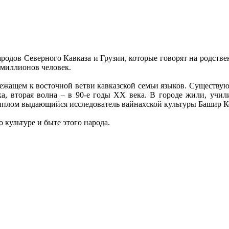
ародов Северного Кавказа и Грузии, которые говорят на родств
 миллионов человек.
лежащем к восточной ветви кавказской семьи языков. Существу
ка, вторая волна – в 90-е годы XX века. В городе жили, учи
иплом выдающийся исследователь вайнахской культуры Башир Ке
культуре и быте этого народа.