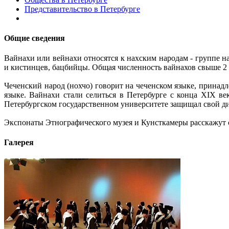
Представительство в Петербурге
Общие сведения
Вайнахи или вейнахи относятся к нахским народам - группе н
и кистинцев, бацбийцы. Общая численность вайнахов свыше 2
Чеченский народ (нохчо) говорит на чеченском языке, принад
языке. Вайнахи стали селиться в Петербурге с конца XIX ве
Петербургском государственном университете защищал свой д
Экспонаты Этнографического музея и Кунсткамеры расскажут о 
Галерея