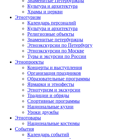
Знаменитые Петербуржцы
Культура и архитектура
Храмы и церкви
Этнотуризм
Календарь персоналий
Культура и архитектура
Религиозные объекты
Знаменитые петербуржцы
Этноэкскурсии по Петербургу
Этноэкскурсии по Москве
Туры и эксурсии по России
Этнопроекты
Концерты и выступления
Организация праздников
Образовательные программы
Ярмарки и этнофесты
Этнотуризм и экскурсии
Традиции и обряды
Спортивные программы
Национальные кухни
Уроки дружбы
Этнотовары
Национальные костюмы
События
Календарь событий