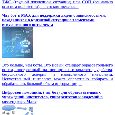
ТЖС (трудной жизненной ситуации) или СОП (социально
опасном положении), — это комплексная...
Чат-бот в MAX для поддержки людей с зависимостями,
находящихся в кризисной ситуации с элементами
искусственного интеллекта
Это больше, чем боты. Это новый стандарт образовательного
опыта, построенный на принципах открытости, удобства,
безусловного доверия и накопленного интеллекта.
Искусственный интеллект может оперативно собирать и
обрабатывать большой объем информации,...
Цифровой помощник (чат-бот) для образовательных
учреждений, институтов, университетов и академий в
мессенджере Макс