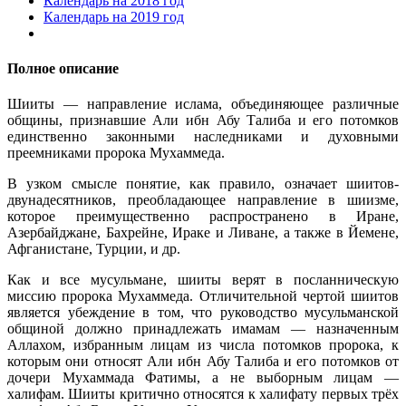
Календарь на 2018 год
Календарь на 2019 год
Полное описание
Шииты — направление ислама, объединяющее различные
общины, признавшие Али ибн Абу Талиба и его потомков
единственно законными наследниками и духовными
преемниками пророка Мухаммеда.
В узком смысле понятие, как правило, означает шиитов-
двунадесятников, преобладающее направление в шиизме,
которое преимущественно распространено в Иране,
Азербайджане, Бахрейне, Ираке и Ливане, а также в Йемене,
Афганистане, Турции, и др.
Как и все мусульмане, шииты верят в посланническую
миссию пророка Мухаммеда. Отличительной чертой шиитов
является убеждение в том, что руководство мусульманской
общиной должно принадлежать имамам — назначенным
Аллахом, избранным лицам из числа потомков пророка, к
которым они относят Али ибн Абу Талиба и его потомков от
дочери Мухаммада Фатимы, а не выборным лицам —
халифам. Шииты критично относятся к халифату первых трёх