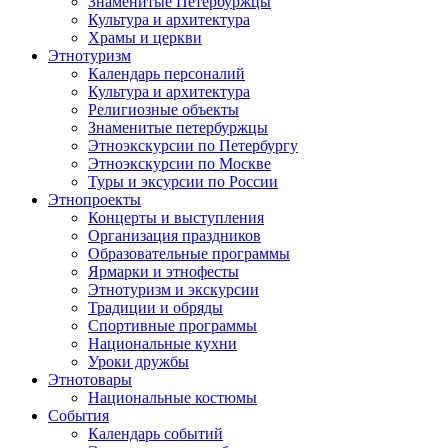
Знаменитые Петербуржцы
Культура и архитектура
Храмы и церкви
Этнотуризм
Календарь персоналий
Культура и архитектура
Религиозные объекты
Знаменитые петербуржцы
Этноэкскурсии по Петербургу
Этноэкскурсии по Москве
Туры и эксурсии по России
Этнопроекты
Концерты и выступления
Организация праздников
Образовательные программы
Ярмарки и этнофесты
Этнотуризм и экскурсии
Традиции и обряды
Спортивные программы
Национальные кухни
Уроки дружбы
Этнотовары
Национальные костюмы
События
Календарь событий