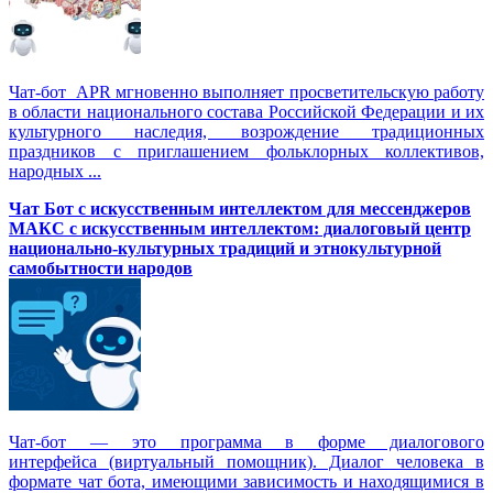
Чат-бот APR мгновенно выполняет просветительскую работу
в области национального состава Российской Федерации и их
культурного наследия, возрождение традиционных
праздников с приглашением фольклорных коллективов,
народных ...
Чат Бот с искусственным интеллектом для мессенджеров
МАКС с искусственным интеллектом: диалоговый центр
национально-культурных традиций и этнокультурной
самобытности народов
Чат-бот — это программа в форме диалогового
интерфейса (виртуальный помощник). Диалог человека в
формате чат бота, имеющими зависимость и находящимися в