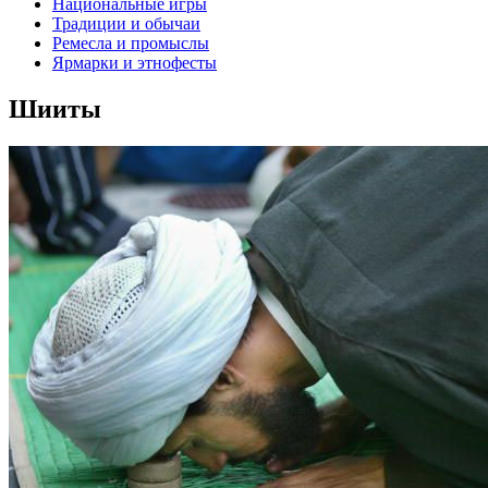
Национальные игры
Традиции и обычаи
Ремесла и промыслы
Ярмарки и этнофесты
Шииты