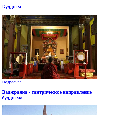
Буддизм
Подробнее
Ваджраяна - тантрическое направление
буддизма