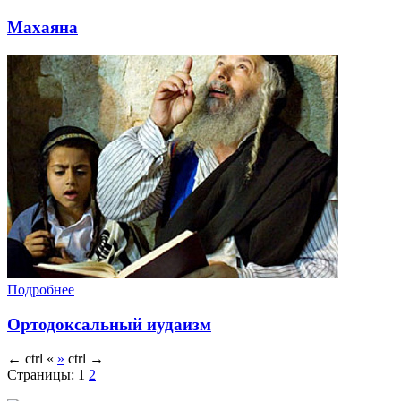
Махаяна
Подробнее
Ортодоксальный иудаизм
←
ctrl
«
»
ctrl
→
Страницы:
1
2