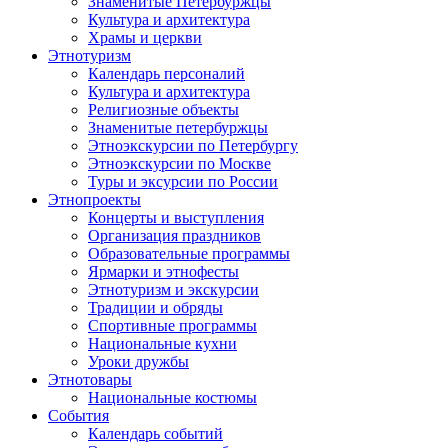
Знаменитые Петербуржцы
Культура и архитектура
Храмы и церкви
Этнотуризм
Календарь персоналий
Культура и архитектура
Религиозные объекты
Знаменитые петербуржцы
Этноэкскурсии по Петербургу
Этноэкскурсии по Москве
Туры и эксурсии по России
Этнопроекты
Концерты и выступления
Организация праздников
Образовательные программы
Ярмарки и этнофесты
Этнотуризм и экскурсии
Традиции и обряды
Спортивные программы
Национальные кухни
Уроки дружбы
Этнотовары
Национальные костюмы
События
Календарь событий