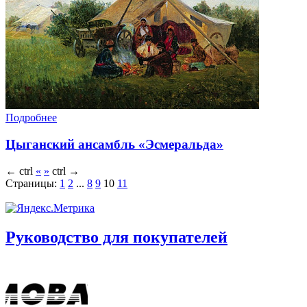
Подробнее
Цыганский ансамбль «Эсмеральда»
←
ctrl
«
»
ctrl
→
Страницы:
1
2
...
8
9
10
11
Руководство для покупателей