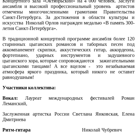
Концертного зала «Октябрьский» на 4 000 человек. Заслуги
ансамбля и высокий профессиональный уровень артистов
отмечены многочисленными грамотами Правительства
Санкт-Петербурга. За достижения в области культуры и
искусства Николай Орлов награжден медалью «В память 300-
летия Санкт-Петербурга».
В традиционной концертной программе ансамбля более 120
старинных цыганских романсов и таборных песен под
аккомпанемент скрипки, аккустических гитар, аккордеона,
фортепиано, ударных инструментов и задушевного
цыганского хора, которые сопровождаются зажигательными
цыганскими танцами! А все вцелом - это незабываемая
атмосфера яркого праздника, который никого не оставит
равнодушным!
Участники коллектива:
Вокал:
Лауреат международных фестивалей Роман
Леманский,
Заслуженная артистка России Светлана Янковская, Елена
Дмитриева
Ритм-гитара
Николай Чубревич