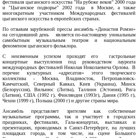
фестиваля цыганского искусства "На рубеже веков" 2000 года
и "Цыганское подворье" 2002 года в Москве, а также
многократным участником Международных фестивалей
цыганского искусства в европейских странах.
По отзывам зарубежной прессы ансамбль «Династия Ромэн»
на сегодняшний день является по-настоящему уникальным
самобытным музыкальным театром и национальным
феноменом цыганского фольклора.
С неизменным успехом проходят его гастрольные
концертные выступления под руководством лауреата
международных фестивалей Николая Николаевича Орлова. В
перечне культурных «адресатов» этого творческого
коллектива - Москва, Владивосток, Петропавловск-
Камчатский, Северный Кавказ, Киев (Украина), Минск
(Белоруссия), Вильнюс (Литва), Таллинн (Эстония), Рига
(Латвия), США (1992 г), Финляндия (1993г), Дания (1995 г),
Чехии (1999 г), Польша (2000 г) и другие страны мира.
Ансамбль представляет зрителям как собственные
музыкальные программы, так и участвует в городских
праздниках, фестивалях, Гала-концертах, выставках и
презентациях, проводимых в Санкт-Петербурге, на лучших
площадках города, в том числе, на сцене Большого