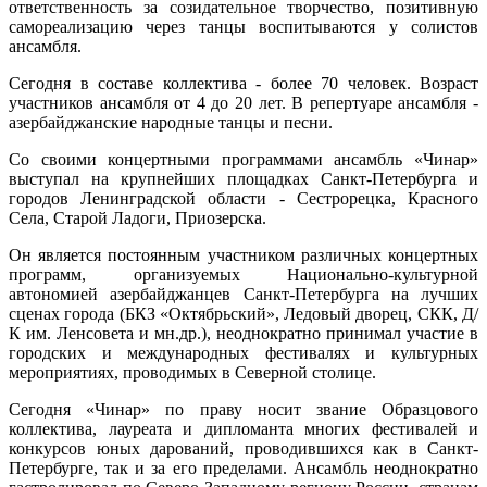
ответственность за созидательное творчество, позитивную
самореализацию через танцы воспитываются у солистов
ансамбля.
Сегодня в составе коллектива - более 70 человек. Возраст
участников ансамбля от 4 до 20 лет. В репертуаре ансамбля -
азербайджанские народные танцы и песни.
Со своими концертными программами ансамбль «Чинар»
выступал на крупнейших площадках Санкт-Петербурга и
городов Ленинградской области - Сестрорецка, Красного
Села, Старой Ладоги, Приозерска.
Он является постоянным участником различных концертных
программ, организуемых Национально-культурной
автономией азербайджанцев Санкт-Петербурга на лучших
сценах города (БКЗ «Октябрьский», Ледовый дворец, СКК, Д/
К им. Ленсовета и мн.др.), неоднократно принимал участие в
городских и международных фестивалях и культурных
мероприятиях, проводимых в Северной столице.
Сегодня «Чинар» по праву носит звание Образцового
коллектива, лауреата и дипломанта многих фестивалей и
конкурсов юных дарований, проводившихся как в Санкт-
Петербурге, так и за его пределами. Ансамбль неоднократно