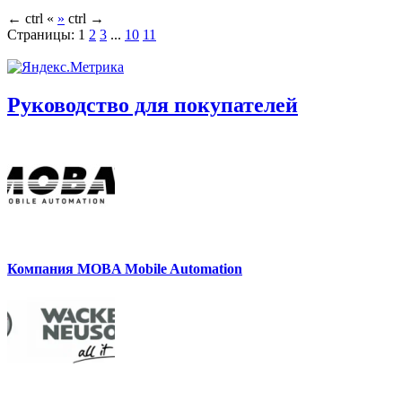
←
ctrl
«
»
ctrl
→
Страницы:
1
2
3
...
10
11
Руководство для покупателей
Компания MOBA Mobile Automation