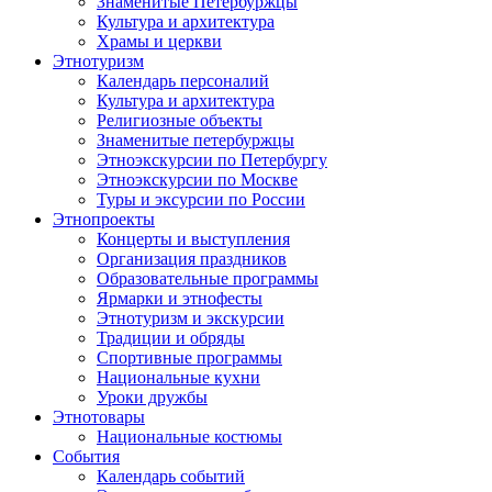
Знаменитые Петербуржцы
Культура и архитектура
Храмы и церкви
Этнотуризм
Календарь персоналий
Культура и архитектура
Религиозные объекты
Знаменитые петербуржцы
Этноэкскурсии по Петербургу
Этноэкскурсии по Москве
Туры и эксурсии по России
Этнопроекты
Концерты и выступления
Организация праздников
Образовательные программы
Ярмарки и этнофесты
Этнотуризм и экскурсии
Традиции и обряды
Спортивные программы
Национальные кухни
Уроки дружбы
Этнотовары
Национальные костюмы
События
Календарь событий