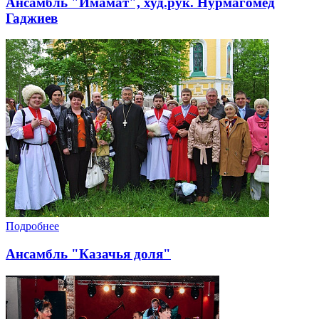
Ансамбль "Имамат", худ.рук. Нурмагомед
Гаджиев
Подробнее
Ансамбль "Казачья доля"