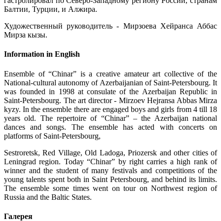
гастролировал по Северо-Западному региону России, странам
Балтии, Турции, и Алжира.
Художественный руководитель - Мирзоева Хейранса Аббас
Мирза кызы.
Information in English
Ensemble of “Chinar” is a creative amateur art collective of the
National-cultural autonomy of Azerbaijanian of Saint-Petersbourg. It
was founded in 1998 at consulate of the Azerbaijan Republic in
Saint-Petersbourg. The art director - Mirzoev Hejransa Abbas Mirza
kyzy. In the ensemble there are engaged boys and girls from 4 till 18
years old. The repertoire of “Chinar” – the Azerbaijan national
dances and songs. The ensemble has acted with concerts on
platforms of Saint-Petersbourg,
Sestroretsk, Red Village, Old Ladoga, Priozersk and other cities of
Leningrad region. Today “Chinar” by right carries a high rank of
winner and the student of many festivals and competitions of the
young talents spent both in Saint Petersbourg, and behind its limits.
The ensemble some times went on tour on Northwest region of
Russia and the Baltic States.
Галерея