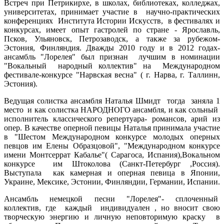
Встреч при Петрикирхе, в школах, библиотеках, колледжах,
университетах, принимает участие в научно-практических
конференциях Института Истории Искусств, в фестивалях и
конкурсах, имеет опыт гастролей по стране - Ярославль,
Псков, Ульяновск, Петрозаводск, а также за рубежом-
Эстония, Финляндия. Дважды 2010 году и в 2012 годах-
ансамбль "Лорелея" был признан лучшим в номинации
"Вокальный народный коллектив" на Международном
фестивале-конкурсе "Нарвская весна" ( г. Нарва, г. Таллинн,
Эстония).
Ведущая солистка ансамбля Наталья Шмидт тогда заняла 1
место и как солистка НАРОДНОГО ансамбля, и как сольный
исполнитель классического репертуара- романсов, арий из
опер. В качестве оперной певицы Наталья принимала участие
в "Шестом Международном конкурсе молодых оперных
певцов им Елены Образцовой", "Международном конкурсе
имени Монтсеррат Кабалье"( Сарагоса, Испания),Вокальном
конкурсе им Штоколова (Санкт-Петербург ,Россия).
Выступала как камерная и оперная певица в Японии,
Украине, Мексике, Эстонии, Финляндии, Германии, Испании.
Ансамбль немецкой песни "Лорелея"- сплоченный
коллектив, где каждый индивидуален , но вносит свою
творческую энергию и личную неповторимую краску в