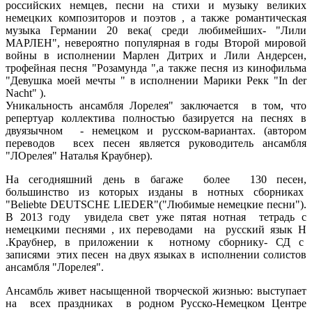
российских немцев, песни на стихи и музыку великих
немецких композиторов и поэтов , а также романтическая
музыка Германии 20 века( среди любимейших- "Лили
МАРЛЕН", невероятно популярная в годы Второй мировой
войны в исполнении Марлен Дитрих и Лили Андерсен,
трофейная песня "Розамунда ",а также песня из кинофильма
"Девушка моей мечты " в исполнении Марики Рекк "In der
Nacht" ).
Уникальность ансамбля Лорелея" заключается в том, что
репертуар коллектива полностью базируется на песнях в
двуязычном - немецком и русском-вариантах. (автором
переводов всех песен является руководитель ансамбля
"ЛОрелея" Наталья Краубнер).
На сегодняшний день в багаже более 130 песен,
большинство из которых изданы в нотных сборниках
"Beliebte DEUTSCHE LIEDER"("Любимые немецкие песни").
В 2013 году увидела свет уже пятая нотная тетрадь с
немецкими песнями , их переводами на русский язык Н
.Краубнер, в приложении к нотному сборнику- СД с
записями этих песен на двух языках в исполнении солистов
ансамбля "Лорелея".
Ансамбль живет насыщенной творческой жизнью: выступает
на всех праздниках в родном Русско-Немецком Центре