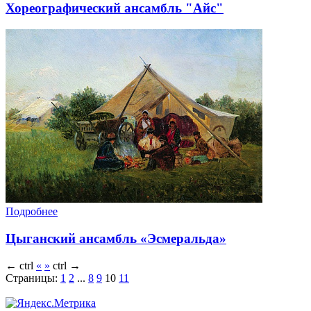
Хореографический ансамбль "Айс"
Подробнее
Цыганский ансамбль «Эсмеральда»
←
ctrl
«
»
ctrl
→
Страницы:
1
2
...
8
9
10
11