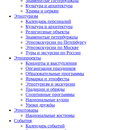
Знаменитые Петербуржцы
Культура и архитектура
Храмы и церкви
Этнотуризм
Календарь персоналий
Культура и архитектура
Религиозные объекты
Знаменитые петербуржцы
Этноэкскурсии по Петербургу
Этноэкскурсии по Москве
Туры и эксурсии по России
Этнопроекты
Концерты и выступления
Организация праздников
Образовательные программы
Ярмарки и этнофесты
Этнотуризм и экскурсии
Традиции и обряды
Спортивные программы
Национальные кухни
Уроки дружбы
Этнотовары
Национальные костюмы
События
Календарь событий