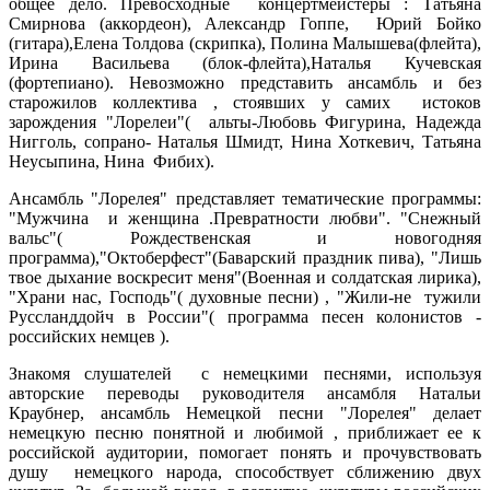
общее дело. Превосходные концертмейстеры : Татьяна
Смирнова (аккордеон), Александр Гоппе, Юрий Бойко
(гитара),Елена Толдова (скрипка), Полина Малышева(флейта),
Ирина Васильева (блок-флейта),Наталья Кучевская
(фортепиано). Невозможно представить ансамбль и без
старожилов коллектива , стоявших у самих истоков
зарождения "Лорелеи"( альты-Любовь Фигурина, Надежда
Нигголь, сопрано- Наталья Шмидт, Нина Хоткевич, Татьяна
Неусыпина, Нина Фибих).
Ансамбль "Лорелея" представляет тематические программы:
"Мужчина и женщина .Превратности любви". "Снежный
вальс"( Рождественская и новогодняя
программа),"Октоберфест"(Баварский праздник пива), "Лишь
твое дыхание воскресит меня"(Военная и солдатская лирика),
"Храни нас, Господь"( духовные песни) , "Жили-не тужили
Руссланддойч в России"( программа песен колонистов -
российских немцев ).
Знакомя слушателей с немецкими песнями, используя
авторские переводы руководителя ансамбля Натальи
Краубнер, ансамбль Немецкой песни "Лорелея" делает
немецкую песню понятной и любимой , приближает ее к
российской аудитории, помогает понять и прочувствовать
душу немецкого народа, способствует сближению двух