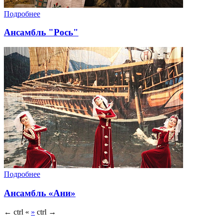
Подробнее
Ансамбль "Рось"
Подробнее
Ансамбль «Ани»
←
ctrl
«
»
ctrl
→