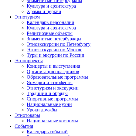
Знаменитые Петербуржцы
Культура и архитектура
Храмы и церкви
Этнотуризм
Календарь персоналий
Культура и архитектура
Религиозные объекты
Знаменитые петербуржцы
Этноэкскурсии по Петербургу
Этноэкскурсии по Москве
Туры и эксурсии по России
Этнопроекты
Концерты и выступления
Организация праздников
Образовательные программы
Ярмарки и этнофесты
Этнотуризм и экскурсии
Традиции и обряды
Спортивные программы
Национальные кухни
Уроки дружбы
Этнотовары
Национальные костюмы
События
Календарь событий