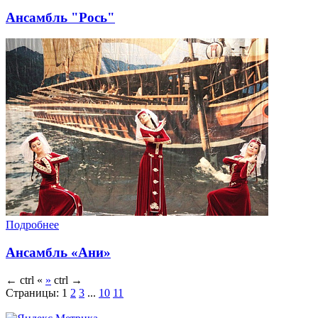
Ансамбль "Рось"
Подробнее
Ансамбль «Ани»
←
ctrl
«
»
ctrl
→
Страницы:
1
2
3
...
10
11