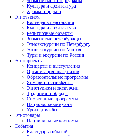
Знаменитые Петербуржцы
Культура и архитектура
Храмы и церкви
Этнотуризм
Календарь персоналий
Культура и архитектура
Религиозные объекты
Знаменитые петербуржцы
Этноэкскурсии по Петербургу
Этноэкскурсии по Москве
Туры и эксурсии по России
Этнопроекты
Концерты и выступления
Организация праздников
Образовательные программы
Ярмарки и этнофесты
Этнотуризм и экскурсии
Традиции и обряды
Спортивные программы
Национальные кухни
Уроки дружбы
Этнотовары
Национальные костюмы
События
Календарь событий