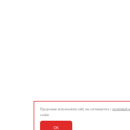
Продолжая использовать сайт, вы соглашаетесь с
политикой 
cookie.
OK