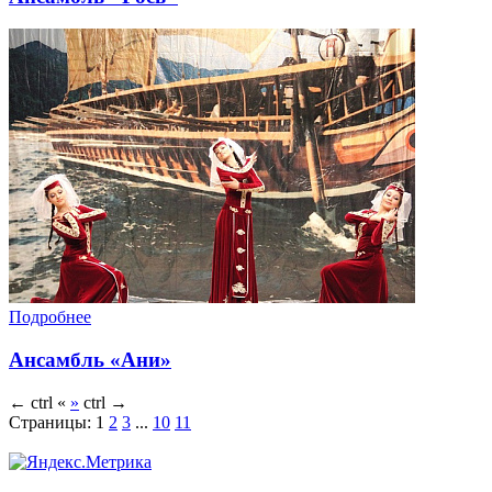
Подробнее
Ансамбль «Ани»
←
ctrl
«
»
ctrl
→
Страницы:
1
2
3
...
10
11