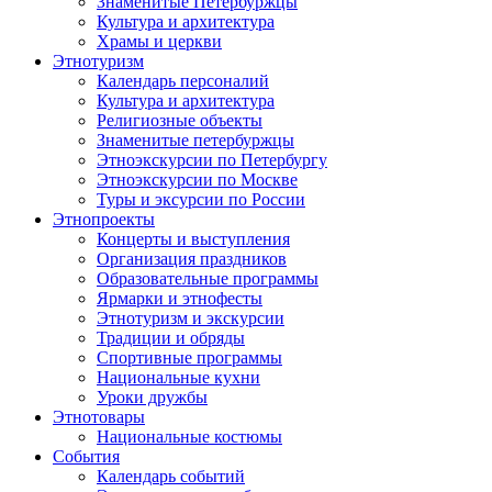
Знаменитые Петербуржцы
Культура и архитектура
Храмы и церкви
Этнотуризм
Календарь персоналий
Культура и архитектура
Религиозные объекты
Знаменитые петербуржцы
Этноэкскурсии по Петербургу
Этноэкскурсии по Москве
Туры и эксурсии по России
Этнопроекты
Концерты и выступления
Организация праздников
Образовательные программы
Ярмарки и этнофесты
Этнотуризм и экскурсии
Традиции и обряды
Спортивные программы
Национальные кухни
Уроки дружбы
Этнотовары
Национальные костюмы
События
Календарь событий