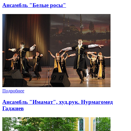
Ансамбль "Белые росы"
Подробнее
Ансамбль "Имамат", худ.рук. Нурмагомед
Гаджиев