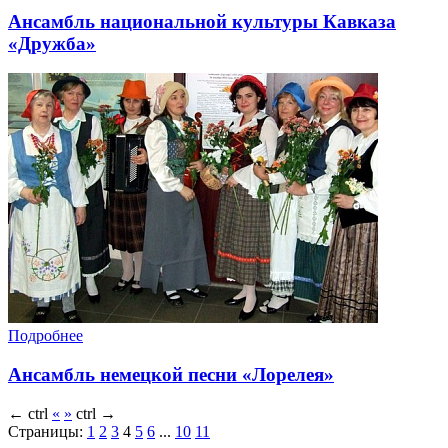
Ансамбль национальной культуры Кавказа
«Дружба»
Подробнее
Ансамбль немецкой песни «Лорелея»
←
ctrl
«
»
ctrl
→
Страницы:
1
2
3
4
5
6
...
10
11