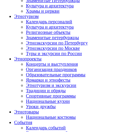
Знаменитые Петербуржцы
Культура и архитектура
Храмы и церкви
Этнотуризм
Календарь персоналий
Культура и архитектура
Религиозные объекты
Знаменитые петербуржцы
Этноэкскурсии по Петербургу
Этноэкскурсии по Москве
Туры и эксурсии по России
Этнопроекты
Концерты и выступления
Организация праздников
Образовательные программы
Ярмарки и этнофесты
Этнотуризм и экскурсии
Традиции и обряды
Спортивные программы
Национальные кухни
Уроки дружбы
Этнотовары
Национальные костюмы
События
Календарь событий