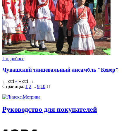
Подробнее
Чувашский танцевальный ансамбль "Кевер"
←
ctrl
«
»
ctrl
→
Страницы:
1
2
...
9
10
11
Руководство для покупателей