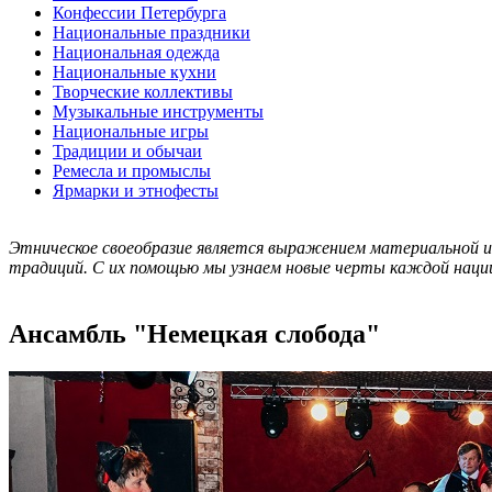
Конфессии Петербурга
Национальные праздники
Национальная одежда
Национальные кухни
Творческие коллективы
Музыкальные инструменты
Национальные игры
Традиции и обычаи
Ремесла и промыслы
Ярмарки и этнофесты
Этническое своеобразие является выражением материальной и
традиций. С их помощью мы узнаем новые черты каждой наци
Ансамбль "Немецкая слобода"