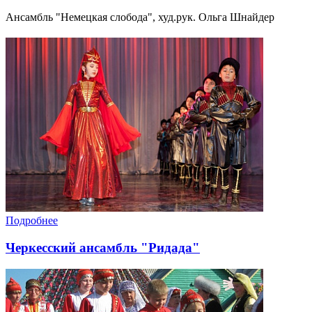
Ансамбль "Немецкая слобода", худ.рук. Ольга Шнайдер
Подробнее
Черкесский ансамбль "Ридада"