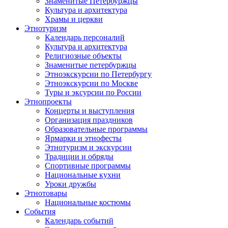
Знаменитые Петербуржцы
Культура и архитектура
Храмы и церкви
Этнотуризм
Календарь персоналий
Культура и архитектура
Религиозные объекты
Знаменитые петербуржцы
Этноэкскурсии по Петербургу
Этноэкскурсии по Москве
Туры и эксурсии по России
Этнопроекты
Концерты и выступления
Организация праздников
Образовательные программы
Ярмарки и этнофесты
Этнотуризм и экскурсии
Традиции и обряды
Спортивные программы
Национальные кухни
Уроки дружбы
Этнотовары
Национальные костюмы
События
Календарь событий