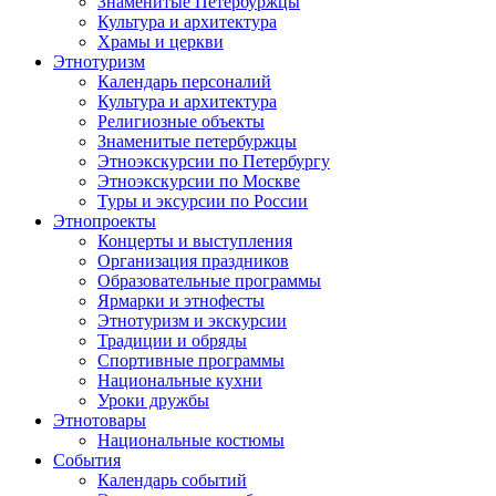
Знаменитые Петербуржцы
Культура и архитектура
Храмы и церкви
Этнотуризм
Календарь персоналий
Культура и архитектура
Религиозные объекты
Знаменитые петербуржцы
Этноэкскурсии по Петербургу
Этноэкскурсии по Москве
Туры и эксурсии по России
Этнопроекты
Концерты и выступления
Организация праздников
Образовательные программы
Ярмарки и этнофесты
Этнотуризм и экскурсии
Традиции и обряды
Спортивные программы
Национальные кухни
Уроки дружбы
Этнотовары
Национальные костюмы
События
Календарь событий