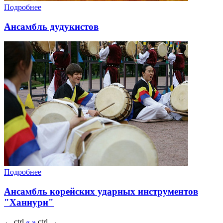
Подробнее
Ансамбль дудукистов
Подробнее
Ансамбль корейских ударных инструментов
"Ханнури"
←
ctrl
«
»
ctrl
→