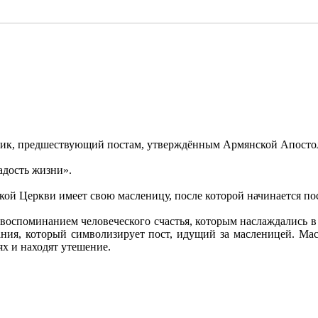
ик, предшествующий постам, утверждённым Армянской Апосто
адость жизни».
й Церкви имеет свою масленицу, после которой начинается пос
воспоминанием человеческого счастья, которым наслаждались в с
ания, который символизирует пост, идущий за масленицей. Мас
ях и находят утешение.