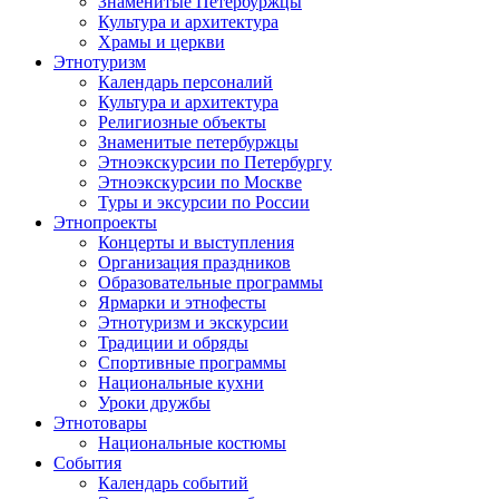
Знаменитые Петербуржцы
Культура и архитектура
Храмы и церкви
Этнотуризм
Календарь персоналий
Культура и архитектура
Религиозные объекты
Знаменитые петербуржцы
Этноэкскурсии по Петербургу
Этноэкскурсии по Москве
Туры и эксурсии по России
Этнопроекты
Концерты и выступления
Организация праздников
Образовательные программы
Ярмарки и этнофесты
Этнотуризм и экскурсии
Традиции и обряды
Спортивные программы
Национальные кухни
Уроки дружбы
Этнотовары
Национальные костюмы
События
Календарь событий