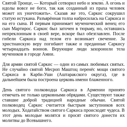
Святой Троице, — Который сотворил небо и землю. А огонь и
идолы вовсе не боги, так как созданный из праха человек
может их уничтожить». Сказав же это, Саркис сокрушил
статую истукана. Разъярённая толпа набросилась на Саркиса и
на его сына. И первым принимает мученический венец его
сын Мартирос. Саркис был заточен в тюрьму, но, оставшись
непреклонным в своей вере, вскоре был обезглавлен. После
гибели Саркиса над телом его возникает свечение. За
христианскую веру погибают также и преданные Саркису
четырнадцать воинов. Верующие люди захоронили тела
мучеников в городе Амии.
Для армян святой Саркис — один из самых любимых святых.
Не случайно святой Месроп Маштоц перенёс мощи святого
Саркиса в Карби-Уши (Аштаракского округа), где в
дальнейшем была построена церковь имени блаженного.
День святого полководца Саркиса в Армении принято
отмечать не только церковными обрядами. Существуют также
ставшие доброй традицией народные обычаи. Святой
полководец Саркис считается быстрым заступников всех
молодых. Ходатайством святого Саркиса происходят чудеса. В
этот день молодые молятся и просят святого донести их
молитвы до Всевышнего.