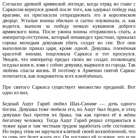
Согласно древней армянской легенде, когда отряд во главе с
Саркисом вернулся домой после того, как одержал победу над
врагами, их пригласили отпраздновать это в королевском
дворце. Усталые воины обильно и сытно поужинали, и, как
водится, выпили за победу немало кувшинов доброго
армянского вина. После ужина воины отправились спать, а
император-отступник, который ненавидел христиан, приказал
сорока молодым девушкам убить солдат во сне. Все они
выполнили приказ царя, кроме одной. Девушка, пленённая
красотой юноши, поцеловала Саркиса и тот проснулся.
Увидев, что император предал своих же солдат, полководец
оседлал коня и, взяв с собою девушку, вырвался из города. Так
любовь спасла жизнь. И поэтому в Армении святой Саркис
почитается, как покровитель всех влюблённых.
Про святого Саркиса существует множество преданий. Вот
одно из них.
Бедный Ашуг Гариб любил Шах-Санаме — дочь одного
богача. Девушка тоже любила его, но Ашуг был беден, и отец
девушки был против их брака, так как прочил её в жёны
богатому человеку. Тогда Ашуг Гариб решил отправиться в
чужие края и там честным трудом заработать себе состояние.
Но перед этим он заручился клятвой своей возлюбленной, что
та семь лет будет ждать его. Он поставил ей условие, что если