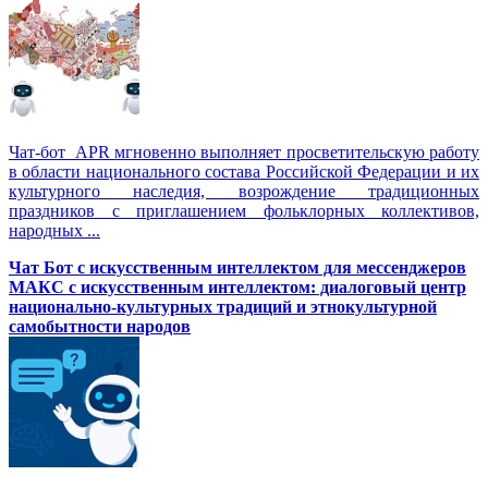
Чат-бот APR мгновенно выполняет просветительскую работу
в области национального состава Российской Федерации и их
культурного наследия, возрождение традиционных
праздников с приглашением фольклорных коллективов,
народных ...
Чат Бот с искусственным интеллектом для мессенджеров
МАКС с искусственным интеллектом: диалоговый центр
национально-культурных традиций и этнокультурной
самобытности народов