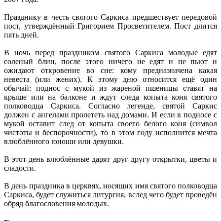
Празднику в честь святого Саркиса предшествует передовой
пост, утверждённый Григорием Просветителем. Пост длится
пять дней.
В ночь перед праздником святого Саркиса молодые едят
соленый блин, после этого ничего не едят и не пьют и
ожидают откровение во сне: кому предназначена какая
невеста (или жених). К этому дню относится ещё один
обычай: поднос с мукой из жареной пшеницы ставят на
крыше или на балконе и ждут следа копыта коня святого
полководца Саркиса. Согласно легенде, святой Саркис
должен с ангелами пролететь над домами. И если в подносе с
мукой оставит след от копыта своего белого коня (символ
чистоты и беспорочности), то в этом году исполнится мечта
влюблённого юноши или девушки.
В этот день влюблённые дарят друг другу открытки, цветы и
сладости.
В день праздника в церквях, носящих имя святого полководца
Саркиса, будет служиться литургия, вслед чего будет проведён
обряд благословения молодых.