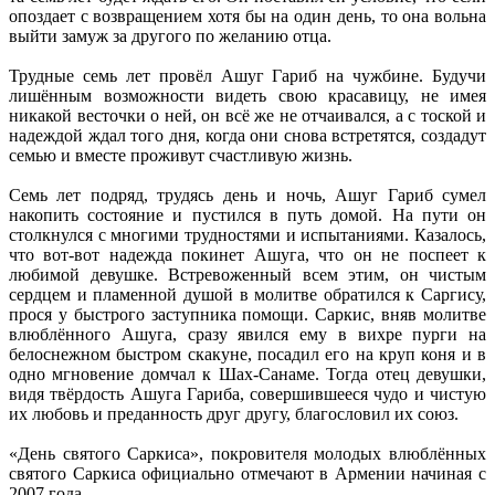
опоздает с возвращением хотя бы на один день, то она вольна
выйти замуж за другого по желанию отца.
Трудные семь лет провёл Ашуг Гариб на чужбине. Будучи
лишённым возможности видеть свою красавицу, не имея
никакой весточки о ней, он всё же не отчаивался, а с тоской и
надеждой ждал того дня, когда они снова встретятся, создадут
семью и вместе проживут счастливую жизнь.
Семь лет подряд, трудясь день и ночь, Ашуг Гариб сумел
накопить состояние и пустился в путь домой. На пути он
столкнулся с многими трудностями и испытаниями. Казалось,
что вот-вот надежда покинет Ашуга, что он не поспеет к
любимой девушке. Встревоженный всем этим, он чистым
сердцем и пламенной душой в молитве обратился к Саргису,
прося у быстрого заступника помощи. Саркис, вняв молитве
влюблённого Ашуга, сразу явился ему в вихре пурги на
белоснежном быстром скакуне, посадил его на круп коня и в
одно мгновение домчал к Шах-Санаме. Тогда отец девушки,
видя твёрдость Ашуга Гариба, совершившееся чудо и чистую
их любовь и преданность друг другу, благословил их союз.
«День святого Саркиса», покровителя молодых влюблённых
святого Саркиса официально отмечают в Армении начиная с
2007 года.