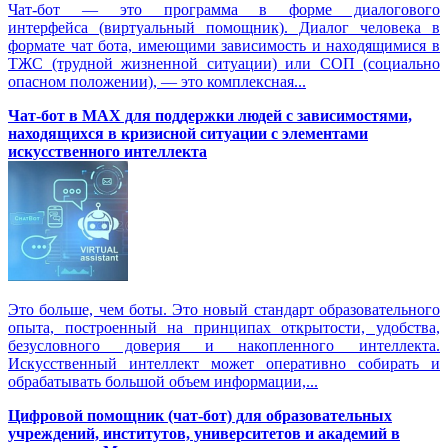
Чат-бот — это программа в форме диалогового
интерфейса (виртуальный помощник). Диалог человека в
формате чат бота, имеющими зависимость и находящимися в
ТЖС (трудной жизненной ситуации) или СОП (социально
опасном положении), — это комплексная...
Чат-бот в MAX для поддержки людей с зависимостями,
находящихся в кризисной ситуации с элементами
искусственного интеллекта
Это больше, чем боты. Это новый стандарт образовательного
опыта, построенный на принципах открытости, удобства,
безусловного доверия и накопленного интеллекта.
Искусственный интеллект может оперативно собирать и
обрабатывать большой объем информации,...
Цифровой помощник (чат-бот) для образовательных
учреждений, институтов, университетов и академий в