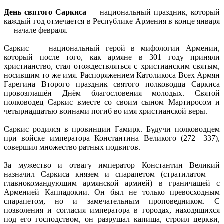
День святого Саркиса
— национальный праздник, который
каждый год отмечается в Республике Армения в конце января
— начале февраля.
Саркис — национальный герой в мифологии Армении,
который после того, как армяне в 301 году приняли
христианство, стал отождествляться с христианским святым,
носившим то же имя. Распоряжением Католикоса Всех Армян
Гарегина Второго праздник святого полководца Саркиса
провозглашён Днём благословения молодых. Святой
полководец Саркис вместе со своим сыном Мартиросом и
четырнадцатью воинами погиб во имя христианской веры.
Саркис родился в провинции Гамирк. Будучи полководцем
при войске императора Константина Великого (272—337),
совершил множество ратных подвигов.
За мужество и отвагу император Константин Великий
назначил Саркиса князем и спарапетом (стратилатом —
главнокомандующим армянской армией) в граничащей с
Арменией Каппадокии. Он был не только превосходным
спарапетом, но и замечательным проповедником. С
позволения и согласия императора в городах, находящихся
под его господством, он разрушал капища, строил церкви,