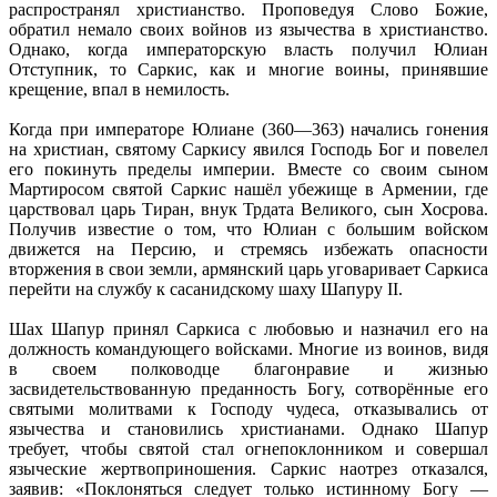
распространял христианство. Проповедуя Слово Божие,
обратил немало своих войнов из язычества в христианство.
Однако, когда императорскую власть получил Юлиан
Отступник, то Саркис, как и многие воины, принявшие
крещение, впал в немилость.
Когда при императоре Юлиане (360—363) начались гонения
на христиан, святому Саркису явился Господь Бог и повелел
его покинуть пределы империи. Вместе со своим сыном
Мартиросом святой Саркис нашёл убежище в Армении, где
царствовал царь Тиран, внук Трдата Великого, сын Хосрова.
Получив известие о том, что Юлиан с большим войском
движется на Персию, и стремясь избежать опасности
вторжения в свои земли, армянский царь уговаривает Саркиса
перейти на службу к сасанидскому шаху Шапуру II.
Шах Шапур принял Саркиса с любовью и назначил его на
должность командующего войсками. Многие из воинов, видя
в своем полководце благонравие и жизнью
засвидетельствованную преданность Богу, сотворённые его
святыми молитвами к Господу чудеса, отказывались от
язычества и становились христианами. Однако Шапур
требует, чтобы святой стал огнепоклонником и совершал
языческие жертвоприношения. Саркис наотрез отказался,
заявив: «Поклоняться следует только истинному Богу —