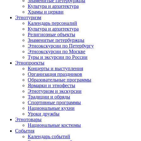
Знаменитые Петербуржцы
Культура и архитектура
Храмы и церкви
Этнотуризм
Календарь персоналий
Культура и архитектура
Религиозные объекты
Знаменитые петербуржцы
Этноэкскурсии по Петербургу
Этноэкскурсии по Москве
Туры и эксурсии по России
Этнопроекты
Концерты и выступления
Организация праздников
Образовательные программы
Ярмарки и этнофесты
Этнотуризм и экскурсии
Традиции и обряды
Спортивные программы
Национальные кухни
Уроки дружбы
Этнотовары
Национальные костюмы
События
Календарь событий