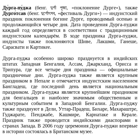
Ду́рга-пу́джа
(бенг. দুর্গা পূজা, «поклонение Дурге»), также
Дурго́тсав
(бенг. দুর্গোৎসব, «фестиваль Дурги») — индуистский
праздник поклонения богине Дурге, проводимый осенью и
продолжающийся четыре дня. Дата проведения Дурга-пуджи
каждый год определяется в соответствии с традиционным
индуистским календарём. В ходе праздника Дурга-пуджи,
индуисты также поклоняются Шиве, Лакшми, Ганеше,
Сарасвати и Картикее.
Дурга-пуджа особенно широко празднуется в индийских
штатах Западная Бенгалия, Ассам, Джаркханд, Орисса и
Трипура, где все четыре дня праздника — официальные
праздничные дни. Дурга-пуджа также является крупным
праздником в Непале и отмечается индуистским населением
Бангладеш, где последний день является национальным
праздником. Дурга-пуджа является крупнейшим праздником
для бенгальцев и наиболее значимым общественным и
культурным событием в Западной Бенгалии. Дурга-пуджу
также празднуют в Дели, Уттар-Прадеш, Бихаре, Махараштре,
Гуджарате, Пенджабе, Кашмире, Карнатаке и Керале.
Праздник также проводится индийскими диаспорами в
странах Запада. В 2006 году церемония Дурга-пуджи впервые
в истории состоялась в Британском музее.