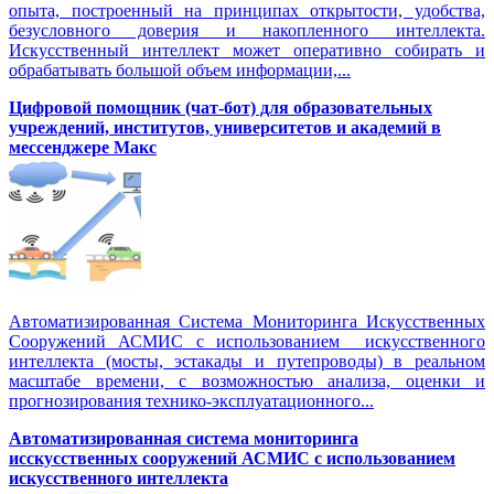
опыта, построенный на принципах открытости, удобства,
безусловного доверия и накопленного интеллекта.
Искусственный интеллект может оперативно собирать и
обрабатывать большой объем информации,...
Цифровой помощник (чат-бот) для образовательных
учреждений, институтов, университетов и академий в
мессенджере Макс
Автоматизированная Система Мониторинга Искусственных
Сооружений АСМИС с использованием искусственного
интеллекта (мосты, эстакады и путепроводы) в реальном
масштабе времени, с возможностью анализа, оценки и
прогнозирования технико-эксплуатационного...
Автоматизированная система мониторинга
исскусственных сооружений АСМИС с использованием
искусственного интеллекта