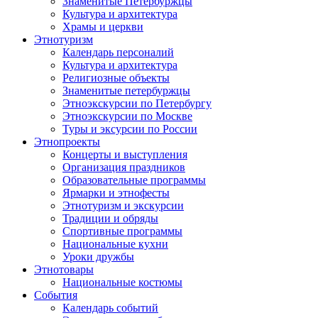
Знаменитые Петербуржцы
Культура и архитектура
Храмы и церкви
Этнотуризм
Календарь персоналий
Культура и архитектура
Религиозные объекты
Знаменитые петербуржцы
Этноэкскурсии по Петербургу
Этноэкскурсии по Москве
Туры и эксурсии по России
Этнопроекты
Концерты и выступления
Организация праздников
Образовательные программы
Ярмарки и этнофесты
Этнотуризм и экскурсии
Традиции и обряды
Спортивные программы
Национальные кухни
Уроки дружбы
Этнотовары
Национальные костюмы
События
Календарь событий