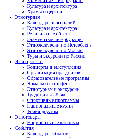
Знаменитые Петербуржцы
Культура и архитектура
Храмы и церкви
Этнотуризм
Календарь персоналий
Культура и архитектура
Религиозные объекты
Знаменитые петербуржцы
Этноэкскурсии по Петербургу
Этноэкскурсии по Москве
Туры и эксурсии по России
Этнопроекты
Концерты и выступления
Организация праздников
Образовательные программы
Ярмарки и этнофесты
Этнотуризм и экскурсии
Традиции и обряды
Спортивные программы
Национальные кухни
Уроки дружбы
Этнотовары
Национальные костюмы
События
Календарь событий