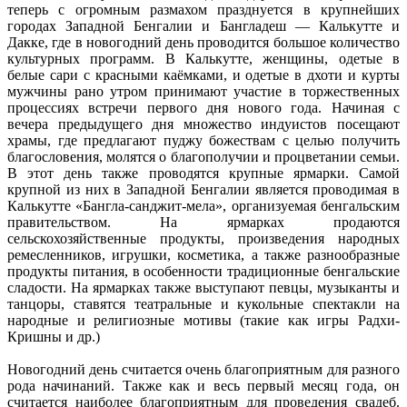
теперь с огромным размахом празднуется в крупнейших
городах Западной Бенгалии и Бангладеш — Калькутте и
Дакке, где в новогодний день проводится большое количество
культурных программ. В Калькутте, женщины, одетые в
белые сари с красными каёмками, и одетые в дхоти и курты
мужчины рано утром принимают участие в торжественных
процессиях встречи первого дня нового года. Начиная с
вечера предыдущего дня множество индуистов посещают
храмы, где предлагают пуджу божествам с целью получить
благословения, молятся о благополучии и процветании семьи.
В этот день также проводятся крупные ярмарки. Самой
крупной из них в Западной Бенгалии является проводимая в
Калькутте «Бангла-санджит-мела», организуемая бенгальским
правительством. На ярмарках продаются
сельскохозяйственные продукты, произведения народных
ремесленников, игрушки, косметика, а также разнообразные
продукты питания, в особенности традиционные бенгальские
сладости. На ярмарках также выступают певцы, музыканты и
танцоры, ставятся театральные и кукольные спектакли на
народные и религиозные мотивы (такие как игры Радхи-
Кришны и др.)
Новогодний день считается очень благоприятным для разного
рода начинаний. Также как и весь первый месяц года, он
считается наиболее благоприятным для проведения свадеб.