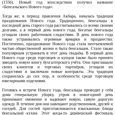
(1556). Новый год впоследствии получил название
«Бенгальского Нового года».
Тогда же, в период правления Акбара, началась традиция
празднования Нового года. Традиционно, бенгальцы в
последний день старого года рассчитывались со всеми своими
долгами, а в первый день нового года, богатые бенгальцы
угощали своих работников сладостями. В день нового года
также устраивались огромные ярмарки и празднества.
Постепенно, празднование Нового года стала неотъемлемой
частью общественной жизни и быта бенгальцев. Стало также
популярным устраивать в этот день свадьбы. В первый день
Нового года среди торговцев и купцов также было принято
заводить новую книгу бухгалтерского учёта. Они приглашали
своих клиентов и торговых партнёров, угощали их
сладостями и заключали новые контракты. Эта традиция
сохранилась до сих пор, в особенности среди торговцев
ювелирными изделиями.
Готовясь к встрече Нового года, бенгальцы проводят у себя
дома генеральную уборку, утром в новогодний день
принимают омовение и надевают новую, самую дорогую
одежду. В течение дня они навещают родственников, друзей и
соседей. Для гостей приготавливаются изысканные блюда
бенгальской кухни. Этот когда-то деревенский фестиваль