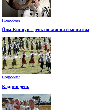
Подробнее
Йом-Киппур - день покаяния и молитвы
Подробнее
Кадрин день