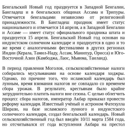
Бенгальский Новый год празднуется в Западной Бенгалии,
Бангладеш и в бенгальских общинах Ассама и Трипуры.
Отмечается бенгальцами независимо от религиозной
принадлежности. В Бангладеш праздник имеет статус
национального и отмечается 14 апреля, а в Западной Бенгалии
и Ассаме — имеет статус официального праздника штата и
празднуется 15 апреля. Бенгальский Новый год основан на
индуистском солнечном календаре и празднуется в одно и то
же время с аналогичными фестивалями в других регионах
Индии (Керала, Тамил-Наду, Ассам, Манипур, Орисса) и Юго-
Восточной Азии (Камбоджа, Лаос, Мьянма, Таиланд).
В период правления Моголов, сельскохозяйственные налоги
собирались мусульманами на основе календаря хиджры.
Однако, по причине того, что исламский календарь был
лунным, время взимания налогов не совпадало со временем
сбора урожая. В результате, крестьянам было крайне
затруднительно платить налоги вне сезона. С целью облегчить
процесс сбора налогов, император Акбар приказал провести
реформу календаря. Известный учёный и астроном Фатехулла
Ширази, на базе исламского лунного и индуистского
солнечного календаря, создал бенгальский календарь. Новый
сельскохозяйственный год был введён 10/11 марта 1584 года,
но отсчитывался от года вступления Акбара на престол