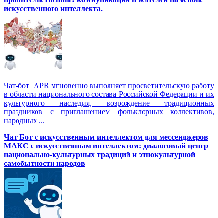
искусственного интеллекта.
Чат-бот APR мгновенно выполняет просветительскую работу
в области национального состава Российской Федерации и их
культурного наследия, возрождение традиционных
праздников с приглашением фольклорных коллективов,
народных ...
Чат Бот с искусственным интеллектом для мессенджеров
МАКС с искусственным интеллектом: диалоговый центр
национально-культурных традиций и этнокультурной
самобытности народов