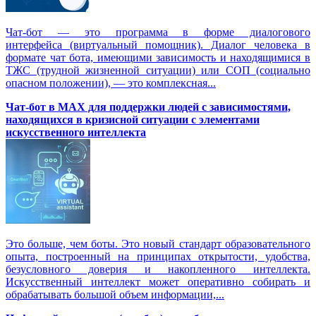
Чат-бот — это программа в форме диалогового
интерфейса (виртуальный помощник). Диалог человека в
формате чат бота, имеющими зависимость и находящимися в
ТЖС (трудной жизненной ситуации) или СОП (социально
опасном положении), — это комплексная...
Чат-бот в MAX для поддержки людей с зависимостями,
находящихся в кризисной ситуации с элементами
искусственного интеллекта
Это больше, чем боты. Это новый стандарт образовательного
опыта, построенный на принципах открытости, удобства,
безусловного доверия и накопленного интеллекта.
Искусственный интеллект может оперативно собирать и
обрабатывать большой объем информации,...