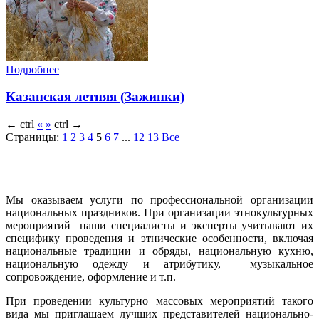
Подробнее
Казанская летняя (Зажинки)
←
ctrl
«
»
ctrl
→
Страницы:
1
2
3
4
5
6
7
...
12
13
Все
Мы оказываем услуги по профессиональной организации
национальных праздников. При организации этнокультурных
мероприятий наши специалисты и эксперты учитывают их
специфику проведения и этнические особенности, включая
национальные традиции и обряды, национальную кухню,
национальную одежду и атрибутику, музыкальное
сопровождение, оформление и т.п.
При проведении культурно массовых мероприятий такого
вида мы приглашаем лучших представителей национально-